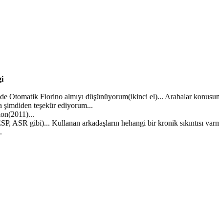
i
nde Otomatik Fiorino almıyı düşünüyorum(ikinci el)... Arabalar konusunda
a şimdiden teşekür ediyorum...
on(2011)...
(ESP, ASR gibi)... Kullanan arkadaşların hehangi bir kronik sıkıntısı varm
.