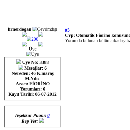
hrnerdogan
#5
Cvp: Otomatik Fiorino konusund
Yorumda bulunan bütün arkadaşalra k
Üye
Uye No: 3388
Mesajlar: 6
Nereden: 46 K.maraş
M.Yılı:
Aracı: FİORİNO
Yorumları:
6
Kayıt Tarihi:
06-07-2012
Teşekkür Puanı:
0
Rep Ver: