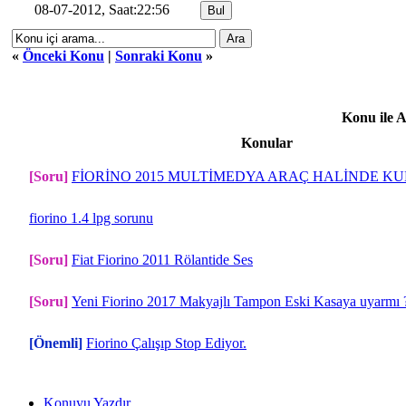
08-07-2012, Saat:22:56
«
Önceki Konu
|
Sonraki Konu
»
Konu ile 
Konular
[Soru]
FİORİNO 2015 MULTİMEDYA ARAÇ HALİNDE K
fiorino 1.4 lpg sorunu
[Soru]
Fiat Fiorino 2011 Rölantide Ses
[Soru]
Yeni Fiorino 2017 Makyajlı Tampon Eski Kasaya uyarmı 
[Önemli]
Fiorino Çalışıp Stop Ediyor.
Konuyu Yazdır