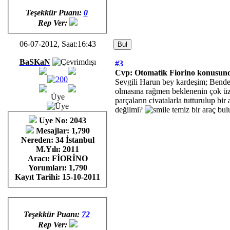
Teşekkür Puanı:
0
Rep Ver:
06-07-2012, Saat:16:43
BaSKaN
#3
Cvp: Otomatik Fiorino konusund
Sevgili Harun bey kardeşim; Bende 
olmasına rağmen beklenenin çok üze
Üye
parçaların civatalarla tutturulup bi
değilmi?
temiz bir araç bu
Uye No: 2043
Mesajlar: 1,790
Nereden: 34 İstanbul
M.Yılı: 2011
Aracı: FİORİNO
Yorumları:
1,790
Kayıt Tarihi:
15-10-2011
Teşekkür Puanı:
72
Rep Ver: