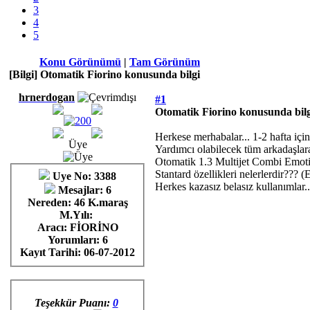
3
4
5
Konu Görünümü
|
Tam Görünüm
[Bilgi] Otomatik Fiorino konusunda bilgi
hrnerdogan
#1
Otomatik Fiorino konusunda bilg
Herkese merhabalar... 1-2 hafta içi
Üye
Yardımcı olabilecek tüm arkadaşlar
Otomatik 1.3 Multijet Combi Emoti
Stantard özellikleri nelerlerdir??? 
Uye No: 3388
Herkes kazasız belasız kullanımlar..
Mesajlar: 6
Nereden: 46 K.maraş
M.Yılı:
Aracı: FİORİNO
Yorumları:
6
Kayıt Tarihi:
06-07-2012
Teşekkür Puanı:
0