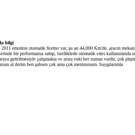
a bilgi
2011 emotion otomatik fiorino var, şu an 44,000 Km'de, aracın mekanik 
rinde bir performansa sahip, özelliklede otomatik vites kullanımında 
r araya getirilmesiyle çalışmakta ve arıza rıski her zaman vardır, çok p
lursan al derim ben şahsen çok ama çok memnunum. Saygılarımla