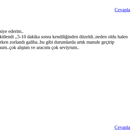
Cevapla
siye ederim..
itlendi ,,5-10 dakika sonra kendiliğinden düzeldi..neden oldu halen
ken zorlandı galiba..bu gibi durumlarda artık manule geçirip
um..çok alıştım ve aracımı çok seviyrum..
Cevapla