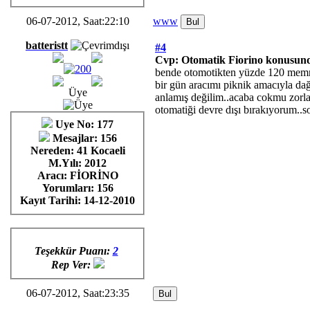
06-07-2012, Saat:22:10
www
batteristt
#4
Cvp: Otomatik Fiorino konusund
bende otomotikten yüzde 120 memnun
bir gün aracımı piknik amacıyla dağ
Üye
anlamış değilim..acaba cokmu zorlad
otomatiği devre dışı bırakıyorum..
Uye No: 177
Mesajlar: 156
Nereden: 41 Kocaeli
M.Yılı: 2012
Aracı: FİORİNO
Yorumları:
156
Kayıt Tarihi:
14-12-2010
Teşekkür Puanı:
2
Rep Ver:
06-07-2012, Saat:23:35