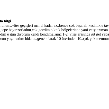
a bilgi
um..vites geçişleri manul kadar az..bence cok başarılı..kesinlikle tav
 tepe bayır zorladım,çok gezdim piknik bölgelerinde yani ve şanzıman k
ım o gün diyorum kendi kendime,,arac 1-2 .vites arasında git gel yapar
sorun yaşamadım bidaha..genel olarak 10 ürerinden 10..çok çok memnun