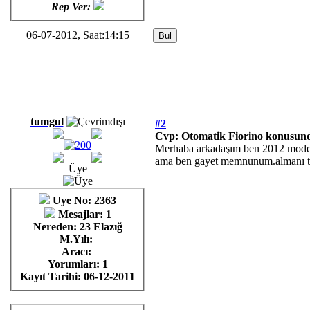
Rep Ver:
06-07-2012, Saat:14:15
tumgul
#2
Cvp: Otomatik Fiorino konusund
Merhaba arkadaşım ben 2012 model o
ama ben gayet memnunum.almanı ta
Üye
Uye No: 2363
Mesajlar: 1
Nereden: 23 Elazığ
M.Yılı:
Aracı:
Yorumları:
1
Kayıt Tarihi:
06-12-2011