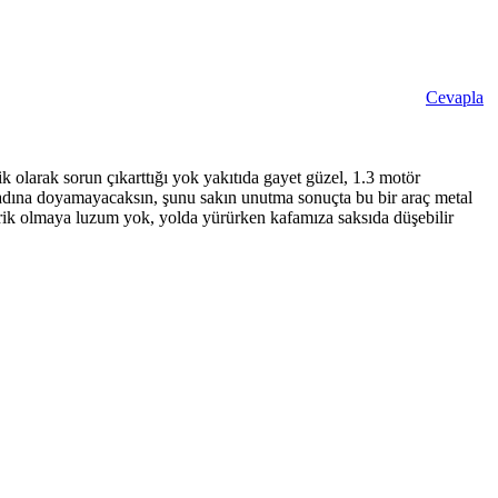
Cevapla
olarak sorun çıkarttığı yok yakıtıda gayet güzel, 1.3 motör
tadına doyamayacaksın, şunu sakın unutma sonuçta bu bir araç metal
irpirik olmaya luzum yok, yolda yürürken kafamıza saksıda düşebilir