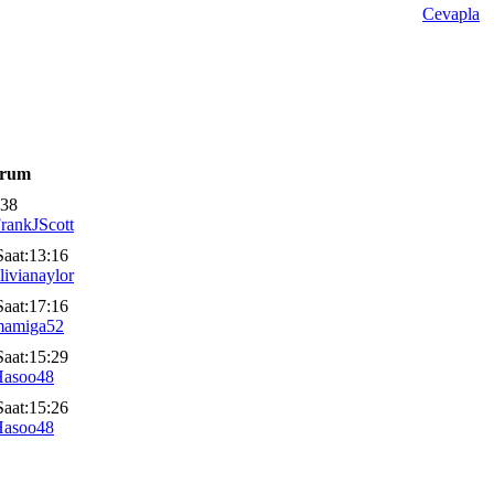
Cevapla
orum
:38
rankJScott
Saat:13:16
livianaylor
Saat:17:16
mamiga52
Saat:15:29
Hasoo48
Saat:15:26
Hasoo48