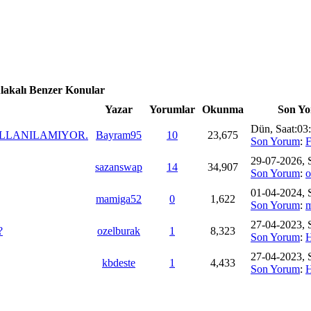
Alakalı Benzer Konular
Yazar
Yorumlar
Okunma
Son Y
Dün
, Saat:03
ULLANILAMIYOR.
Bayram95
10
23,675
Son Yorum
:
F
29-07-2026, 
sazanswap
14
34,907
Son Yorum
:
o
01-04-2024, 
mamiga52
0
1,622
Son Yorum
:
27-04-2023, 
?
ozelburak
1
8,323
Son Yorum
:
27-04-2023, 
kbdeste
1
4,433
Son Yorum
: