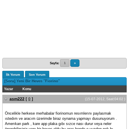
Sayfa:
1
»
İlk Yorum
Son Yorum
[Soru] Yeni Bir Heves ''Fiorino''
Yazar
Konu
asm222
[
0
]
(15-07-2012, Saat:04:02 )
Öncelikle herkese merhabalar fiorinomun resımlerını paylasmak
ıstedım ve aracım üzerimde biraz oynama yapmayı dusunuyorum .
Amerıkan park , kare app plaka gıbı sızce nası durur veya neler
önerebilirsiniz yenı bir heves oldu bu arac bende o yuzden pek bı