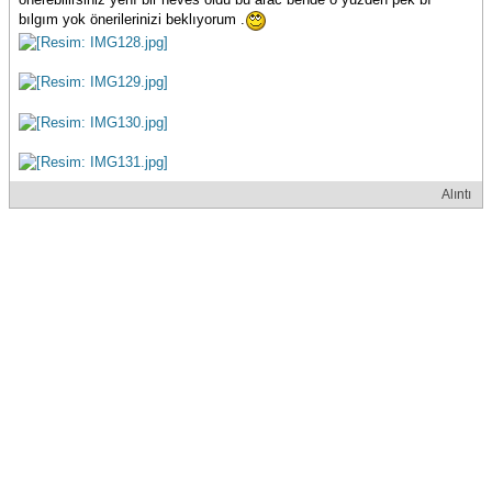
bılgım yok önerilerinizi beklıyorum .
Alıntı