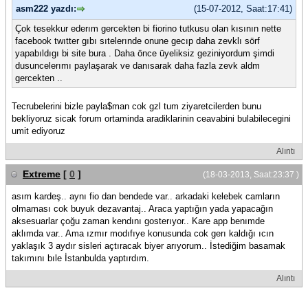
asm222 yazdı:
(15-07-2012, Saat:17:41)
Çok tesekkur ederım gercekten bi fiorino tutkusu olan kısının nette
facebook twıtter gıbı sıtelerınde onune gecıp daha zevklı sörf
yapabıldıgı bi site bura . Daha önce üyeliksiz geziniyordum şimdi
dusuncelerımı paylaşarak ve danısarak daha fazla zevk aldm
gercekten ..
Tecrubelerini bizle payla$man cok gzl tum ziyaretcilerden bunu
bekliyoruz sicak forum ortaminda aradiklarinin ceavabini bulabilecegini
umit ediyoruz
Alıntı
Extreme
[
0
]
(18-03-2013, Saat:23:37 )
asım kardeş.. aynı fio dan bendede var.. arkadaki kelebek camların
olmaması cok buyuk dezavantaj.. Araca yaptığın yada yapacağın
aksesuarlar çoğu zaman kendını gosterıyor.. Kare app benımde
aklımda var.. Ama ızmır modıfıye konusunda cok gerı kaldığı ıcın
yaklaşık 3 aydır sisleri açtıracak biyer arıyorum.. İstediğim basamak
takımını bıle İstanbulda yaptırdım.
Alıntı