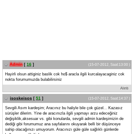
Admin
[
16
]
(15-07-2012, Saat:13:00 )
Hayirli olsun attiginiz baslik cok ho$ aracla ilgili kurcalayacaginiz cok
nokta forumumuzda bulabilirsiniz
Alıntı
isoskeisos
[
51
]
(15-07-2012, Saat:14:37 )
Sevgili Asım kardeşim; Aracınız bu haliyle bile çok güzel... Kazasız
sürüşler dilerim. Yine de aracınızla ilgili yapmayı arzu edeceğiniz
değişiklik,aksesuar vs. gibi konularda, sevgili admin kardeşimizin de
dediği gibi forumumuz ana sayfalarını okuyarak belli bir düşünceye
sahip olacağınızı umuyorum. Aracınızı güle güle sağlıklı günlerde