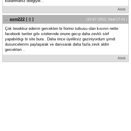
kullanmanız dileğiyle...
Alıntı
asm222
[
0
]
(15-07-2012, Saat:17:41 )
Çok tesekkur ederım gercekten bi fiorino tutkusu olan kısının nette
facebook twıtter gıbı sıtelerınde onune gecıp daha zevklı sörf
yapabıldıgı bi site bura . Daha önce üyeliksiz geziniyordum şimdi
dusuncelerımı paylaşarak ve danısarak daha fazla zevk aldm
gercekten ..
Alıntı