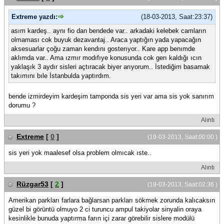
Extreme yazdı:
(18-03-2013, Saat:23:37)
asım kardeş.. aynı fio dan bendede var.. arkadaki kelebek camların
olmaması cok buyuk dezavantaj.. Araca yaptığın yada yapacağın
aksesuarlar çoğu zaman kendını gosterıyor.. Kare app benımde
aklımda var.. Ama ızmır modıfıye konusunda cok gerı kaldığı ıcın
yaklaşık 3 aydır sisleri açtıracak biyer arıyorum.. İstediğim basamak
takımını bıle İstanbulda yaptırdım.
bende izmirdeyim kardeşim tamponda sis yeri var ama sis yok sanırım
dorumu ?
Alıntı
Extreme
[
0
]
(19-03-2013, Saat:00:00 )
sis yeri yok maalesef olsa problem olmıcak ıste..
Alıntı
Rüzgar53
[
2
]
(19-03-2013, Saat:02:36 )
Amerikan parkları farlara bağlarsan parkları sökmek zorunda kalıcaksın
güzel bi görüntü olmuyo 2 ci turuncu ampul takiyolar sinyalin oraya
kesinlikle bunuda yaptırma farın içi zarar görebilir sislere modülü