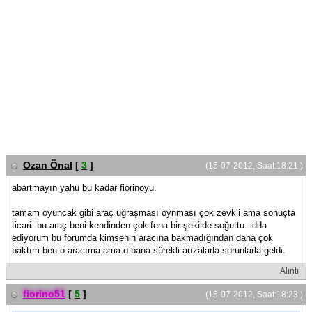
Ozan Önal
[
3
]
(15-07-2012, Saat:18:21 )
abartmayın yahu bu kadar fiorinoyu.
tamam oyuncak gibi araç uğraşması oynması çok zevkli ama sonuçta
ticari. bu araç beni kendinden çok fena bir şekilde soğuttu. idda
ediyorum bu forumda kimsenin aracına bakmadığından daha çok
baktım ben o aracıma ama o bana sürekli arızalarla sorunlarla geldi.
Alıntı
fiorino51
[
5
]
(15-07-2012, Saat:18:23 )