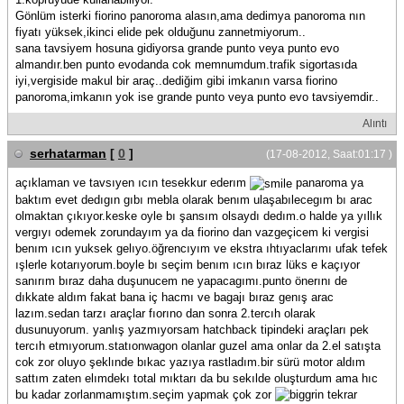
Gönlüm isterki fiorino panoroma alasın,ama dedimya panoroma nın
fiyatı yüksek,ikinci elide pek olduğunu zannetmiyorum..
sana tavsiyem hosuna gidiyorsa grande punto veya punto evo
almandır.ben punto evodanda cok memnumdum.trafik sigortasıda
iyi,vergiside makul bir araç..dediğim gibi imkanın varsa fiorino
panoroma,imkanın yok ise grande punto veya punto evo tavsiyemdir..
Alıntı
serhatarman
[
0
]
(17-08-2012, Saat:01:17 )
açıklaman ve tavsıyen ıcın tesekkur ederım
panaroma ya
baktım evet dedıgın gıbı mebla olarak benım ulaşabılecegım bı arac
olmaktan çıkıyor.keske oyle bı şansım olsaydı dedım.o halde ya yıllık
vergıyı odemek zorundayım ya da fiorino dan vazgeçicem ki vergisi
benım ıcın yuksek gelıyo.öğrencıyım ve ekstra ıhtıyaclarımı ufak tefek
ışlerle kotarıyorum.boyle bı seçim benım ıcın bıraz lüks e kaçıyor
sanırım bıraz daha duşunucem ne yapacagımı.punto önerını de
dıkkate aldım fakat bana iç hacmı ve bagajı bıraz genış arac
lazım.sedan tarzı araçlar fıorıno dan sonra 2.tercıh olarak
dusunuyorum. yanlış yazmıyorsam hatchback tipindeki araçları pek
tercıh etmıyorum.statıonwagon olanlar guzel ama onlar da 2.el satışta
cok zor oluyo şeklınde bıkac yazıya rastladım.bir sürü motor aldım
sattım zaten elımdekı total mıktarı da bu sekılde oluşturdum ama hıc
bu kadar zorlanmamıştım.seçim yapmak çok zor
tekrar