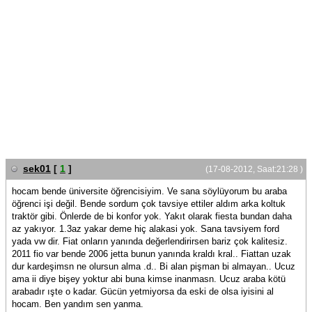
sek01
[
1
]
(17-08-2012, Saat:21:28 )
hocam bende üniversite öğrencisiyim. Ve sana söylüyorum bu araba
öğrenci işi değil. Bende sordum çok tavsiye ettiler aldım arka koltuk
traktör gibi. Önlerde de bi konfor yok. Yakıt olarak fiesta bundan daha
az yakıyor. 1.3az yakar deme hiç alakasi yok. Sana tavsiyem ford
yada vw dir. Fiat onların yanında değerlendirirsen bariz çok kalitesiz.
2011 fio var bende 2006 jetta bunun yanında kraldı kral.. Fiattan uzak
dur kardeşimsn ne olursun alma .d.. Bi alan pişman bi almayan.. Ucuz
ama ii diye bişey yoktur abi buna kimse inanmasn. Ucuz araba kötü
arabadır ışte o kadar. Gücün yetmiyorsa da eski de olsa iyisini al
hocam. Ben yandım sen yanma.