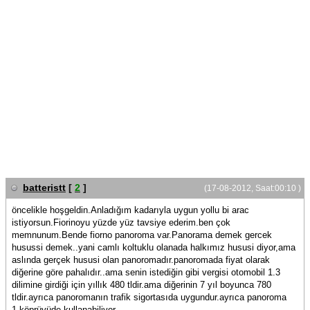
batteristt
[
2
]
(17-08-2012, Saat:00:10 )
öncelikle hoşgeldin.Anladığım kadarıyla uygun yollu bi arac
istiyorsun.Fiorinoyu yüzde yüz tavsiye ederim.ben çok
memnunum.Bende fiorno panoroma var.Panorama demek gercek
husussi demek..yani camlı koltuklu olanada halkımız hususi diyor,ama
aslında gerçek hususi olan panoromadır.panoromada fiyat olarak
diğerine göre pahalıdır..ama senin istediğin gibi vergisi otomobil 1.3
dilimine girdiği için yıllık 480 tldir.ama diğerinin 7 yıl boyunca 780
tldir.ayrıca panoromanın trafik sigortasıda uygundur.ayrıca panoroma
1.köprüyüde kullanabiliyor.