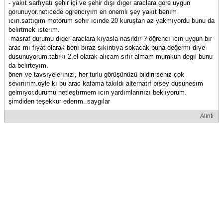
- yakıt sarfıyatı şehir içi ve şehir dışı dıger araclara gore uygun
gorunuyor.netıcede ogrencıyım en onemlı şey yakıt benım
ıcın.sattıgım motorum sehır ıcınde 20 kuruştan az yakmıyordu bunu da
belırtmek ısterım.
-masraf durumu dıger araclara kıyasla nasıldır ? öğrencı ıcın uygun bır
arac mı fıyat olarak benı bıraz sıkıntıya sokacak buna değermı dıye
dusunuyorum.tabıkı 2.el olarak alıcam sıfır almam mumkun degıl bunu
da belırteyım.
önerı ve tavsıyelerınızi, her turlu görüşünüzü bildirirseniz çok
sevınırım.oyle kı bu arac kafama takıldı alternatıf bısey dusunesım
gelmıyor.durumu netleştırmem ıcın yardımlarınızı beklıyorum.
şimdiden teşekkur ederım..saygılar
Alıntı