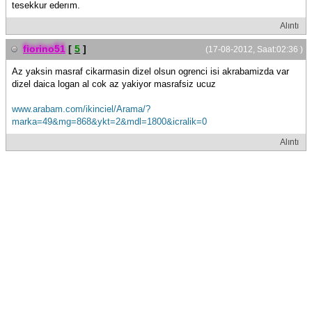
tesekkur ederım.
Alıntı
fiorino51
[
5
]
(17-08-2012, Saat:02:36 )
Az yaksin masraf cikarmasin dizel olsun ogrenci isi akrabamizda var
dizel daica logan al cok az yakiyor masrafsiz ucuz
www.arabam.com/ikinciel/Arama/?
marka=49&mg=868&ykt=2&mdl=1800&icralik=0
Alıntı