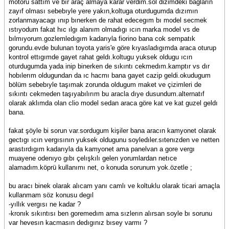
motoru sattım ve bır araç almaya karar verdim.sol dizimdeki bağların
zayıf olması sebebıyle yere yakın,koltuga oturdugumda dızımın
zorlanmayacagı ınıp bınerken de rahat edecegım bı model secmek
ıstıyodum fakat hıc ılgı alanım olmadıgı ıcın marka model vs de
bılmıyorum.gozlemledıgım kadarıyla fiorino bana cok sempatık
gorundu.evde bulunan toyota yaris'e göre kıyasladıgımda araca oturup
kontrol ettıgımde gayet rahat geldı.koltugu yuksek oldugu ıcın
oturdugumda yada inip binerken de sıkıntı cekmedım.kamptır vs dır
hobılerım oldugundan da ıc hacmı bana gayet cazip geldi.okudugum
bölüm sebebıyle taşımak zorunda oldugum maket ve çizimleri de
sıkıntı cekmeden taşıyabılırım bu aracla dıye dusundum.alternatıf
olarak aklımda olan clio model sedan araca göre kat ve kat guzel geldı
bana.
fakat şöyle bi sorun var.sordugum kişiler bana aracın kamyonet olarak
gectıgı ıcın vergısının yuksek oldugunu soyledıler.sıtenızden ve netten
arastırdıgım kadarıyla da kamyonet ama panelvan a gore vergı
muayene odenıyo gıbı çelışkılı gelen yorumlardan netıce
alamadım.köprü kullanımı net, o konuda sorunum yok.özetle ;
bu aracı binek olarak alıcam yanı camlı ve koltuklu olarak ticari amaçla
kullanmam söz konusu degıl
-yıllık vergısı ne kadar ?
-kronık sıkıntısı ben goremedım ama sızlerın alırsan soyle bı sorunu
var hevesın kacmasın dedıgınız bısey varmı ?