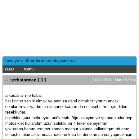
Tavsiye ve önerilerinize ihtiyacım var
Yazar
Konu
serhatarman
[
0
]
(16-08-2012, Saat:21:59 )
arkadaslar merhaba.
fiat fiorino sahibi olmak ve aranıza dahıl olmak istiyorum ancak
sorularım var yardımcı olursanız kararımda netleşebılırım. şimdiden
tesekkurler.
öncelıkle şunu belırteyım.unüversite öğrencisiyim ve şu ana kadar hep
motosiklet kullandım.uzun soluklu bır 4 teker deneyımım
yok.araba,benım ıcın her zaman mecbur kalınca kullandıgım bir araç
olmuştur.lakin ailevi ricalar uzerine kısa bir deneme süreci yapmak için