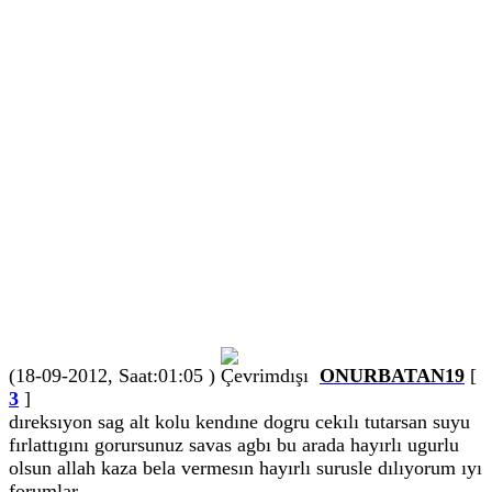
(18-09-2012, Saat:01:05 )
ONURBATAN19
[
3
]
dıreksıyon sag alt kolu kendıne dogru cekılı tutarsan suyu
fırlattıgını gorursunuz savas agbı bu arada hayırlı ugurlu
olsun allah kaza bela vermesın hayırlı surusle dılıyorum ıyı
forumlar...