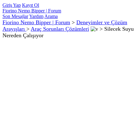
Giriş Yap
Kayıt Ol
Fiorino Nemo Bipper | Forum
Son Mesajlar
Yardım
Arama
Fiorino Nemo Bipper | Forum
>
Deneyimler ve Çözüm
Arayışları
>
Araç Sorunları Çözümleri
>
Silecek Suyu
Nereden Çalışıyor