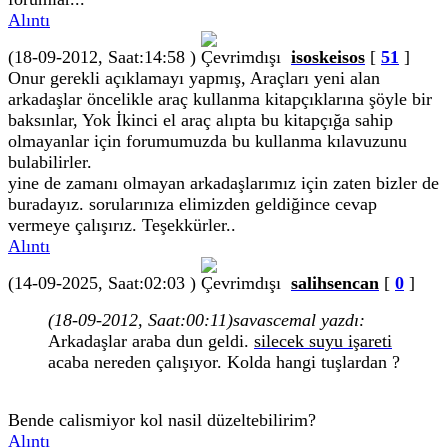
Alıntı
(18-09-2012, Saat:14:58 )
isoskeisos
[
51
]
Onur gerekli açıklamayı yapmış, Araçları yeni alan
arkadaşlar öncelikle araç kullanma kitapçıklarına şöyle bir
baksınlar, Yok İkinci el araç alıpta bu kitapçığa sahip
olmayanlar için forumumuzda bu kullanma kılavuzunu
bulabilirler.
yine de zamanı olmayan arkadaşlarımız için zaten bizler de
buradayız. sorularınıza elimizden geldiğince cevap
vermeye çalışırız. Teşekkürler..
Alıntı
(14-09-2025, Saat:02:03 )
salihsencan
[
0
]
(18-09-2012, Saat:00:11)
savascemal yazdı:
Arkadaşlar araba dun geldi.
silecek suyu işareti
acaba nereden çalışıyor. Kolda hangi tuşlardan ?
Bende calismiyor kol nasil düzeltebilirim?
Alıntı