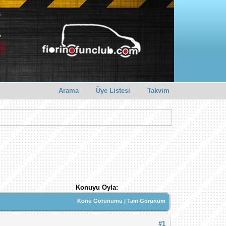
Arama
Üye Listesi
Takvim
Konuyu Oyla:
Konu Görünümü
|
Tam Görünüm
#1