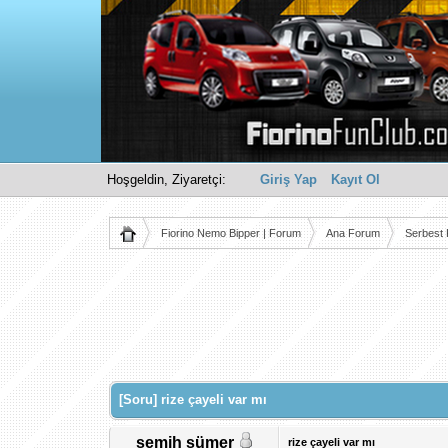
Hoşgeldin, Ziyaretçi:
Giriş Yap
Kayıt Ol
Fiorino Nemo Bipper | Forum
Ana Forum
Serbest
Derecelendirme: 0/5 - 0 oy
1
2
3
4
5
[Soru] rize çayeli var mı
semih sümer
rize çayeli var mı