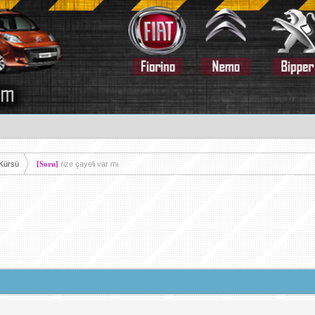
 Kürsü
[Soru]
rize çayeli var mı