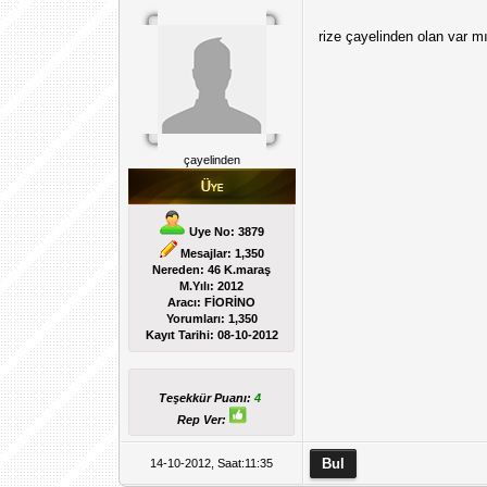
rize çayelinden olan var m
çayelinden
Uye No: 3879
Mesajlar: 1,350
Nereden: 46 K.maraş
M.Yılı: 2012
Aracı: FİORİNO
Yorumları:
1,350
Kayıt Tarihi:
08-10-2012
Teşekkür Puanı:
4
Rep Ver:
14-10-2012, Saat:11:35