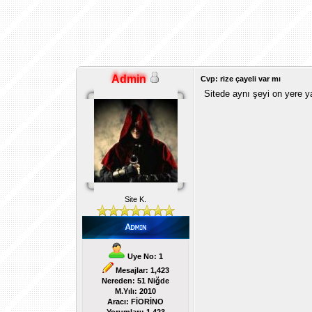
Admin
Cvp: rize çayeli var mı
Sitede aynı şeyi on yere 
Site K.
Uye No: 1
Mesajlar: 1,423
Nereden: 51 Niğde
M.Yılı: 2010
Aracı: FİORİNO
Yorumları:
1,423