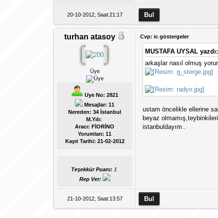
20-10-2012, Saat:21:17
turhan atasoy
Cvp: ic göstergeler
MUSTAFA UYSAL yazdı
arkaşlar nasıl olmuş yoru
Üye
Uye No: 2821
Mesajlar: 11
ustam öncelikle ellerine s
Nereden: 34 İstanbul
beyaz olmamış,teybinkiler
M.Yılı:
istanbuldayım..
Aracı: FİORİNO
Yorumları:
11
Kayıt Tarihi:
21-02-2012
Teşekkür Puanı:
1
Rep Ver:
21-10-2012, Saat:13:57