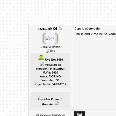
ozcank34
Cvp: ic göstergeler
Bu işlemi kime ve ne kadar 
Cümle Mühendisi
Uye No: 3486
Mesajlar: 38
Nereden: 34 İstanbul
M.Yılı: 2010
Aracı: FİORİNO
Yorumları:
38
Kayıt Tarihi:
04-09-2012
Teşekkür Puanı:
0
Rep Ver:
20-10-2012, Saat:20:32