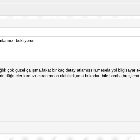
:
mlarınızı bekliyorum
ağlık çok güzel çalışma,fakat bir kaç detay atlamışsın,mesela yol bilgisayar 
ide düğmeler kırmızı ekran meon olabilirdi,ama bukadarı bile bomba,bu işle