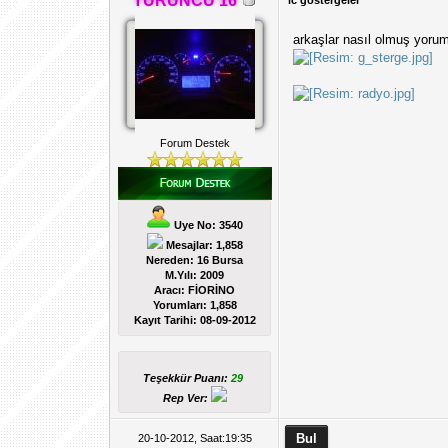
TURUNCU 16
ic göstergeler
arkaşlar nasıl olmuş yorum
Forum Destek
Uye No: 3540
Mesajlar: 1,858
Nereden: 16 Bursa
M.Yılı: 2009
Aracı: FİORİNO
Yorumları:
1,858
Kayıt Tarihi:
08-09-2012
Teşekkür Puanı:
29
Rep Ver:
20-10-2012, Saat:19:35