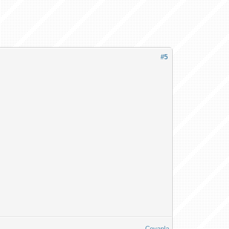
#5
Cevapla