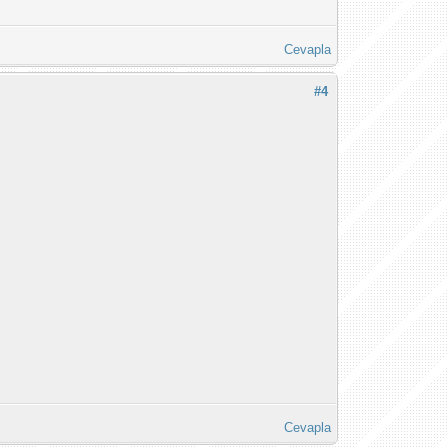
Cevapla
#4
Cevapla