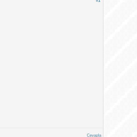
#1
Cevapla