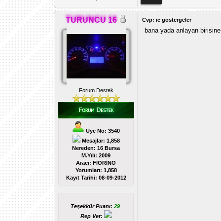
TURUNCU 16
Cvp: ic göstergeler
bana yada anlayan birisine
Forum Destek
Uye No: 3540
Mesajlar: 1,858
Nereden: 16 Bursa
M.Yılı: 2009
Aracı: FİORİNO
Yorumları:
1,858
Kayıt Tarihi:
08-09-2012
Teşekkür Puanı:
29
Rep Ver: