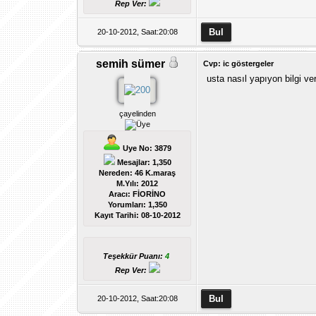
Rep Ver:
20-10-2012, Saat:20:08
semih sümer
Cvp: ic göstergeler
usta nasıl yapıyon bilgi ve
çayelinden
Uye No: 3879
Mesajlar: 1,350
Nereden: 46 K.maraş
M.Yılı: 2012
Aracı: FİORİNO
Yorumları:
1,350
Kayıt Tarihi:
08-10-2012
Teşekkür Puanı:
4
Rep Ver:
20-10-2012, Saat:20:08