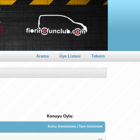
Arama
Üye Listesi
Takvim
Konuyu Oyla:
Konu Görünümü
|
Tam Görünüm