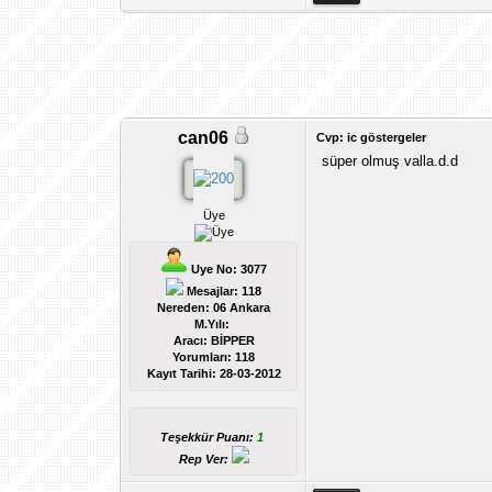
can06
Cvp: ic göstergeler
süper olmuş valla.d.d
Üye
Uye No: 3077
Mesajlar: 118
Nereden: 06 Ankara
M.Yılı:
Aracı: BİPPER
Yorumları:
118
Kayıt Tarihi:
28-03-2012
Teşekkür Puanı:
1
Rep Ver: