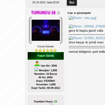
20-10-2012, Saat:20:00
TURUNCU 16
Cvp: ic göstergeler
gece bi başka güzel valla
önce beyaz dı şimdi mavi
Forum Destek
normal bildigimiz şerit le
Uye No: 3540
Mesajlar: 1,858
Nereden: 16 Bursa
M.Yılı: 2009
Aracı: FİORİNO
Yorumları:
1,858
Kayıt Tarihi:
08-09-2012
Teşekkür Puanı:
29