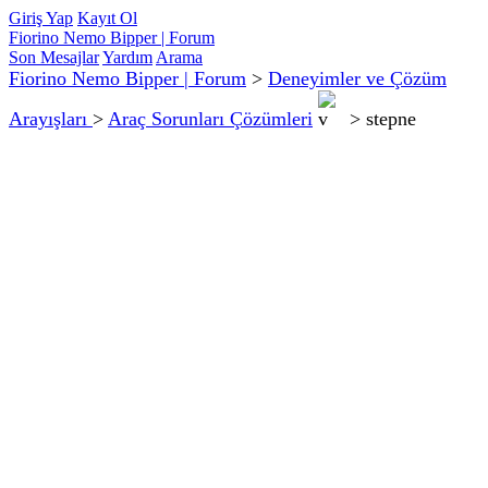
Giriş Yap
Kayıt Ol
Fiorino Nemo Bipper | Forum
Son Mesajlar
Yardım
Arama
Fiorino Nemo Bipper | Forum
>
Deneyimler ve Çözüm
Arayışları
>
Araç Sorunları Çözümleri
>
stepne