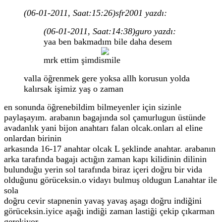
(06-01-2011, Saat:15:26)
sfr2001 yazdı:
(06-01-2011, Saat:14:38)
guro yazdı:
yaa ben bakmadım bile daha desem
mrk ettim şimdi
valla öğrenmek gere yoksa allh korusun yolda
kalırsak işimiz yaş o zaman
en sonunda öğrenebildim bilmeyenler için sizinle
paylaşayım. arabanın bagajında sol çamurlugun üstünde
avadanlık yani bijon anahtarı falan olcak.onları al eline
onlardan birinin
arkasında 16-17 anahtar olcak L şeklinde anahtar. arabanın
arka tarafında bagajı actığın zaman kapı kilidinin dilinin
bulunduğu yerin sol tarafında biraz içeri doğru bir vida
olduğunu görüceksin.o vidayı bulmuş oldugun Lanahtar ile
sola
doğru cevir stapnenin yavaş yavaş aşagı doğru indiğini
görüceksin.iyice aşağı indiği zaman lastiği çekip çıkarman
gerekiyor.