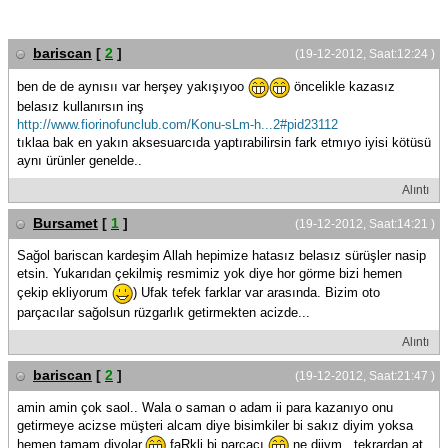
bariscan
[
2
]
(19-12-2012, Saat:12:24 )
ben de de aynısıı var herşey yakışıyoo
öncelikle kazasız
belasız kullanırsın inş
http://www.fiorinofunclub.com/Konu-sLm-h...2#pid23112
tıklaa bak en yakın aksesuarcıda yaptırabilirsin fark etmıyo iyisi kötüsü
aynı ürünler genelde..
Alıntı
Bursamet
[
1
]
(19-12-2012, Saat:14:21 )
Sağol bariscan kardeşim Allah hepimize hatasız belasız sürüşler nasip
etsin. Yukarıdan çekilmiş resmimiz yok diye hor görme bizi hemen
çekip ekliyorum
) Ufak tefek farklar var arasında. Bizim oto
parçacılar sağolsun rüzgarlık getirmekten acizde...
Alıntı
bariscan
[
2
]
(19-12-2012, Saat:21:47 )
amin amin çok saol.. Wala o saman o adam ii para kazanıyo onu
getirmeye acizse müşteri alcam diye bisimkiler bi sakız diyim yoksa
hemen tamam diyolar.
faRkli bi parçacı.
ne diiym.. tekrardan at