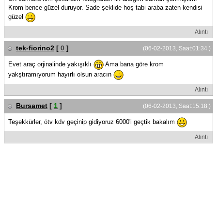
Krom bence güzel duruyor. Sade şeklide hoş tabi araba zaten kendisi
güzel
Alıntı
tek-fiorino2
[
0
]
(06-02-2013, Saat:01:34 )
Evet araç orjinalinde yakışıklı
Ama bana göre krom
yakştıramıyorum hayırlı olsun aracın
Alıntı
Bursamet
[
1
]
(06-02-2013, Saat:15:18 )
Teşekkürler, ötv kdv geçinip gidiyoruz 6000'i geçtik bakalım
Alıntı