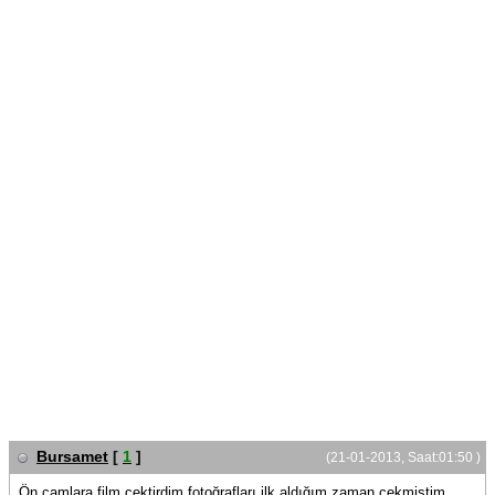
Bursamet
[
1
]
(21-01-2013, Saat:01:50 )
Ön camlara film çektirdim fotoğrafları ilk aldığım zaman çekmiştim.