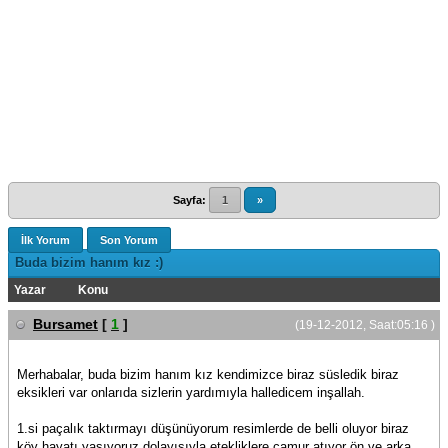
Sayfa:
1
»
İlk Yorum
Son Yorum
Buda bizim hanım kız :)
Yazar
Konu
Bursamet
[
1
]
(19-12-2012, Saat:05:16 )
Merhabalar, buda bizim hanım kız kendimizce biraz süsledik biraz
eksikleri var onlarıda sizlerin yardımıyla halledicem inşallah.
1.si paçalık taktırmayı düşünüyorum resimlerde de belli oluyor biraz
köy hayatı yaşıyoruz dolayısıyla etekliklere çamur atıyor ön ve arka