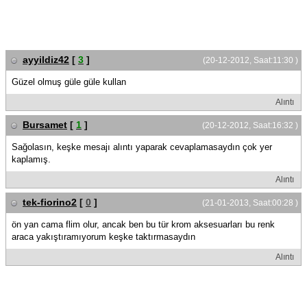
ayyildiz42
[
3
]
(20-12-2012, Saat:11:30 )
Güzel olmuş güle güle kullan
Alıntı
Bursamet
[
1
]
(20-12-2012, Saat:16:32 )
Sağolasın, keşke mesajı alıntı yaparak cevaplamasaydın çok yer
kaplamış.
Alıntı
tek-fiorino2
[
0
]
(21-01-2013, Saat:00:28 )
ön yan cama flim olur, ancak ben bu tür krom aksesuarları bu renk
araca yakıştıramıyorum keşke taktırmasaydın
Alıntı