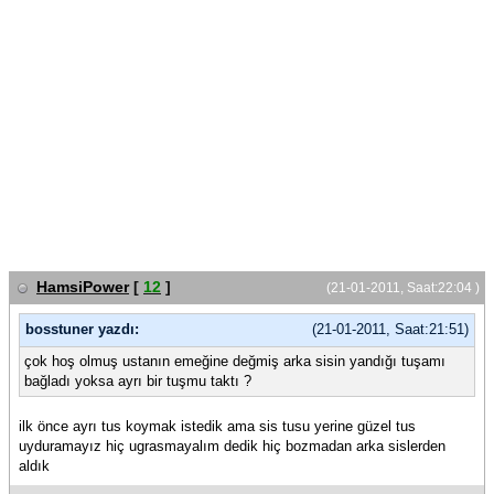
HamsiPower
[
12
]
(21-01-2011, Saat:22:04 )
bosstuner yazdı:
(21-01-2011, Saat:21:51)
çok hoş olmuş ustanın emeğine değmiş arka sisin yandığı tuşamı
bağladı yoksa ayrı bir tuşmu taktı ?
ilk önce ayrı tus koymak istedik ama sis tusu yerine güzel tus
uyduramayız hiç ugrasmayalım dedik hiç bozmadan arka sislerden
aldık