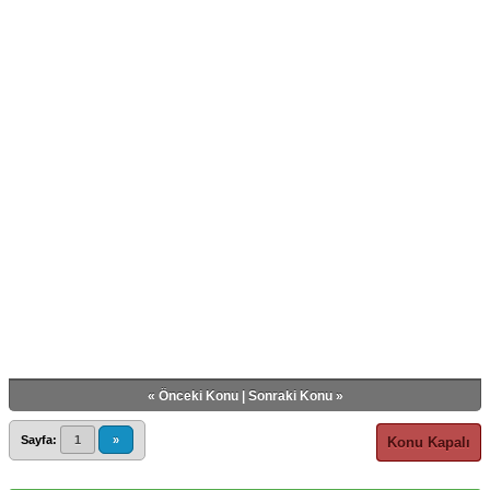
«
Önceki Konu
|
Sonraki Konu
»
Sayfa:
1
»
Konu Kapalı