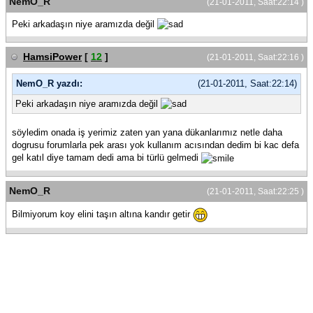
NemO_R
(21-01-2011, Saat:22:14 )
Peki arkadaşın niye aramızda değil
HamsiPower
[
12
]
(21-01-2011, Saat:22:16 )
NemO_R yazdı:
(21-01-2011, Saat:22:14)
Peki arkadaşın niye aramızda değil
söyledim onada iş yerimiz zaten yan yana dükanlarımız netle daha
dogrusu forumlarla pek arası yok kullanım acısından dedim bi kac defa
gel katıl diye tamam dedi ama bi türlü gelmedi
NemO_R
(21-01-2011, Saat:22:25 )
Bilmiyorum koy elini taşın altına kandır getir