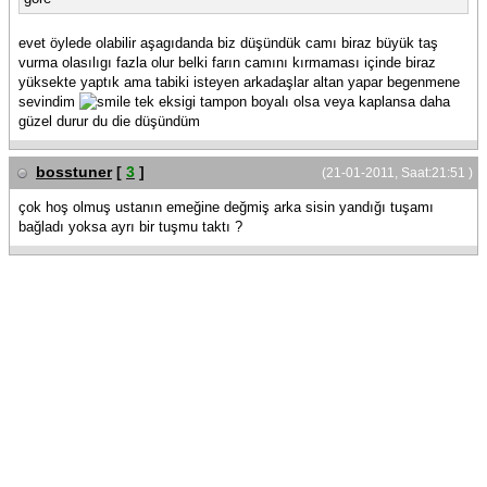
evet öylede olabilir aşagıdanda biz düşündük camı biraz büyük taş
vurma olasılıgı fazla olur belki farın camını kırmaması içinde biraz
yüksekte yaptık ama tabiki isteyen arkadaşlar altan yapar begenmene
sevindim
tek eksigi tampon boyalı olsa veya kaplansa daha
güzel durur du die düşündüm
bosstuner
[
3
]
(21-01-2011, Saat:21:51 )
çok hoş olmuş ustanın emeğine değmiş arka sisin yandığı tuşamı
bağladı yoksa ayrı bir tuşmu taktı ?