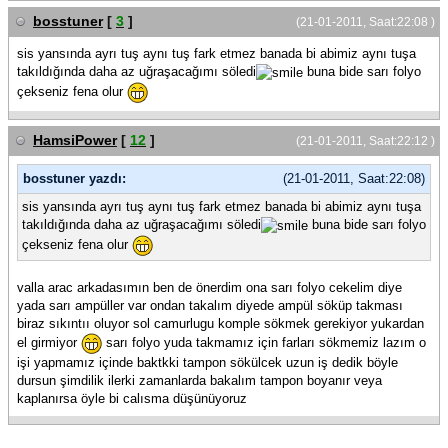
bosstuner
[
3
]
(21-01-2011, Saat:22:08 )
sis yansında ayrı tuş aynı tuş fark etmez banada bi abimiz aynı tuşa
takıldığında daha az uğraşacağımı söledi
buna bide sarı folyo
çekseniz fena olur
HamsiPower
[
12
]
(21-01-2011, Saat:22:12 )
bosstuner yazdı:
(21-01-2011, Saat:22:08)
sis yansında ayrı tuş aynı tuş fark etmez banada bi abimiz aynı tuşa
takıldığında daha az uğraşacağımı söledi
buna bide sarı folyo
çekseniz fena olur
valla arac arkadasımın ben de önerdim ona sarı folyo cekelim diye
yada sarı ampüller var ondan takalım diyede ampül söküp takması
biraz sıkıntıı oluyor sol camurlugu komple sökmek gerekiyor yukardan
el girmiyor
sarı folyo yuda takmamız için farları sökmemiz lazım o
işi yapmamız içinde baktkki tampon sökülcek uzun iş dedik böyle
dursun şimdilik ilerki zamanlarda bakalım tampon boyanır veya
kaplanırsa öyle bi calısma düşünüyoruz