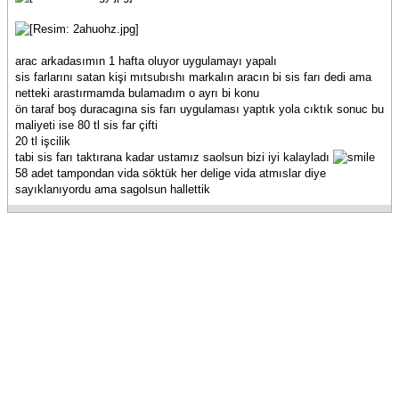
arac arkadasımın 1 hafta oluyor uygulamayı yapalı
sis farlarını satan kişi mıtsubıshı markalın aracın bi sis farı dedi ama
netteki arastırmamda bulamadım o ayrı bi konu
ön taraf boş duracagına sis farı uygulaması yaptık yola cıktık sonuc bu
maliyeti ise 80 tl sis far çifti
20 tl işcilik
tabi sis farı taktırana kadar ustamız saolsun bizi iyi kalayladı
58 adet tampondan vida söktük her delige vida atmıslar diye
sayıklanıyordu ama sagolsun hallettik