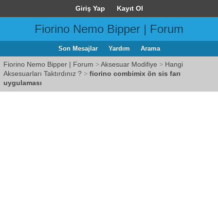
Giriş Yap
Kayıt Ol
Fiorino Nemo Bipper | Forum
Son Mesajlar
Yardım
Arama
Fiorino Nemo Bipper | Forum
>
Aksesuar Modifiye
>
Hangi
Aksesuarları Taktırdınız ?
>
fiorino combimix ön sis farı
uygulaması