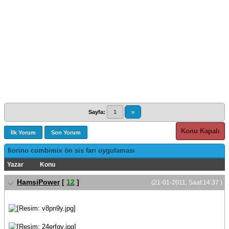
Sayfa:
1
»
Konu Kapalı
İlk Yorum
Son Yorum
fiorino combimix ön sis farı uygulaması
Yazar
Konu
HamsiPower
[
12
]
(21-01-2011, Saat:14:37 )