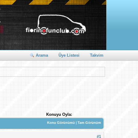
Arama
Üye Listesi
Takvim
Konuyu Oyla:
Konu Görünümü
|
Tam Görünüm
#1