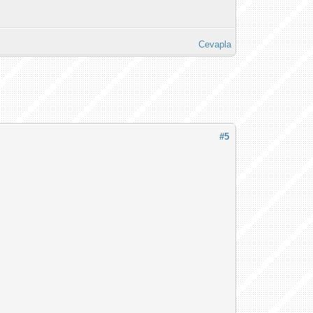
Cevapla
#5