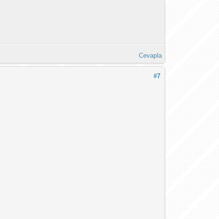
Cevapla
#7