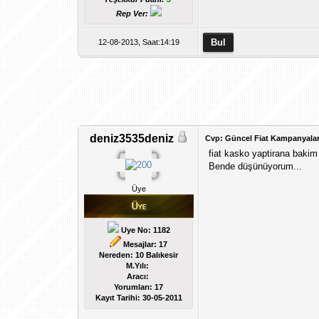
Rep Ver:
12-08-2013, Saat:14:19
deniz3535deniz
Cvp: Güncel Fiat Kampanyalar
fiat kasko yaptirana bak
Bende düşünüyorum...
Üye
Uye No: 1182
Mesajlar: 17
Nereden: 10 Balıkesir
M.Yılı:
Aracı:
Yorumları:
17
Kayıt Tarihi:
30-05-2011