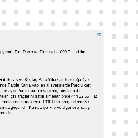
#2
 yapın, Fiat Doblo ve Fiorino'da 1000 TL indirim
iat Servis ve Koçtaş Paro Yıldızlar Topluluğu üye
inde Parolu Kartla yapılan alışverişlerde Parolu kart
işler aynı Parolu kart ile yapılmış sayılacaktır.
leri için araçlarını satın almadan önce 444 22 55 Fiat
tırmaları gerekmektedir. 1000TL'lik araç indirimi 30
ında geçerlidir. Kampanya Filo ve diğer özel satış
larında.