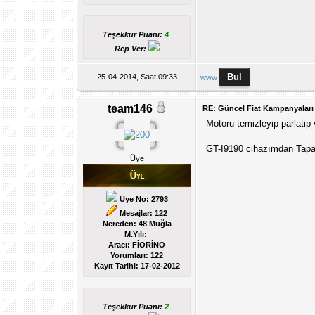
Teşekkür Puanı:
4
Rep Ver:
25-04-2014, Saat:09:33
www
team146
RE: Güncel Fiat Kampanyaları
Motoru temizleyip parlatip v
GT-I9190 cihazımdan Tapata
Üye
Uye No: 2793
Mesajlar: 122
Nereden: 48 Muğla
M.Yılı:
Aracı: FİORİNO
Yorumları:
122
Kayıt Tarihi:
17-02-2012
Teşekkür Puanı:
2