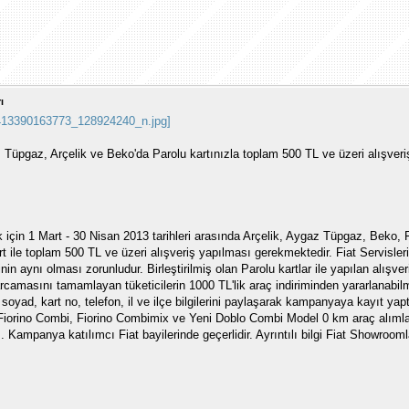
ı
 Tüpgaz, Arçelik ve Beko'da Parolu kartınızla toplam 500 TL ve üzeri alışveriş
in 1 Mart - 30 Nisan 2013 tarihleri arasında Arçelik, Aygaz Tüpgaz, Beko, F
rt ile toplam 500 TL ve üzeri alışveriş yapılması gerekmektedir. Fiat Servisler
nin aynı olması zorunludur. Birleştirilmiş olan Parolu kartlar ile yapılan alışver
asını tamamlayan tüketicilerin 1000 TL'lik araç indiriminden yararlanabilme
soyad, kart no, telefon, il ve ilçe bilgilerini paylaşarak kampanyaya kayıt yap
Fiorino Combi, Fiorino Combimix ve Yeni Doblo Combi Model 0 km araç alımlar
mez. Kampanya katılımcı Fiat bayilerinde geçerlidir. Ayrıntılı bilgi Fiat Showroom