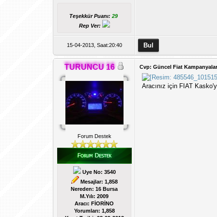
Teşekkür Puanı:
29
Rep Ver:
15-04-2013, Saat:20:40
TURUNCU 16
Cvp: Güncel Fiat Kampanyalar
Aracınız için FIAT Kasko'y
Forum Destek
Uye No: 3540
Mesajlar: 1,858
Nereden: 16 Bursa
M.Yılı: 2009
Aracı: FİORİNO
Yorumları:
1,858