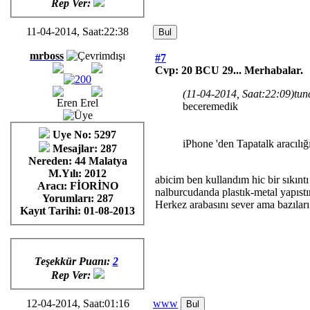
Rep Ver:
11-04-2014, Saat:22:38
mrboss
#7
Cvp: 20 BCU 29... Merhabalar.
(11-04-2014, Saat:22:09)
tun
Eren Erel
beceremedik
Uye No: 5297
iPhone 'den Tapatalk aracılığı
Mesajlar: 287
Nereden: 44 Malatya
M.Yılı: 2012
abicim ben kullandım hic bir sıkınt
Aracı: FİORİNO
nalburcudanda plastık-metal yapıstır
Yorumları:
287
Herkez arabasını sever ama bazıları
Kayıt Tarihi:
01-08-2013
Teşekkür Puanı:
2
Rep Ver:
12-04-2014, Saat:01:16
www