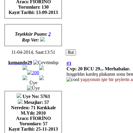
Aracı: FİORİNO
Yorumları:
130
Kayıt Tarihi:
13-09-2013
Teşekkür Puanı:
2
Rep Ver:
11-04-2014, Saat:13:51
komando29
#3
Cvp: 20 BCU 29... Merhabalar.
hoşgeldın kardeş plakanın sonu be
yaşıyorum işte bir şeylerin ac
Üye
Uye No: 5763
Mesajlar: 57
Nereden: 71 Kırıkkale
M.Yılı: 2010
Aracı: FİORİNO
Yorumları:
57
Kayıt Tarihi:
25-11-2013