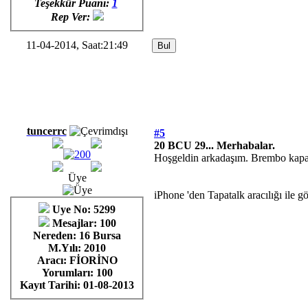
Teşekkür Puanı:
1
Rep Ver:
11-04-2014, Saat:21:49
tuncerrc
#5
20 BCU 29... Merhabalar.
Hoşgeldin arkadaşım. Brembo kapakl
Üye
iPhone 'den Tapatalk aracılığı ile g
Uye No: 5299
Mesajlar: 100
Nereden: 16 Bursa
M.Yılı: 2010
Aracı: FİORİNO
Yorumları:
100
Kayıt Tarihi:
01-08-2013