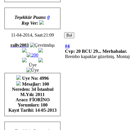
Teşekkür Puanı:
0
Rep Ver:
11-04-2014, Saat:21:09
rally2003
#4
Cvp: 20 BCU 29... Merhabalar.
Brembo kapaklar güzelmiş. Montajı 
Üye
Uye No: 4996
Mesajlar: 100
Nereden: 34 İstanbul
M.Yılı: 2011
Aracı: FİORİNO
Yorumları:
100
Kayıt Tarihi:
14-05-2013