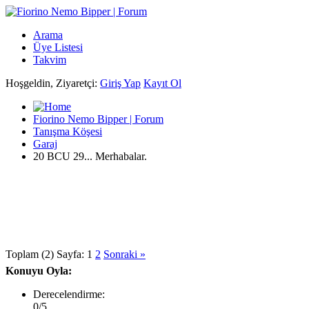
Arama
Üye Listesi
Takvim
Hoşgeldin, Ziyaretçi:
Giriş Yap
Kayıt Ol
Fiorino Nemo Bipper | Forum
Tanışma Köşesi
Garaj
20 BCU 29... Merhabalar.
Toplam (2) Sayfa:
1
2
Sonraki »
Konuyu Oyla:
Derecelendirme:
0/5