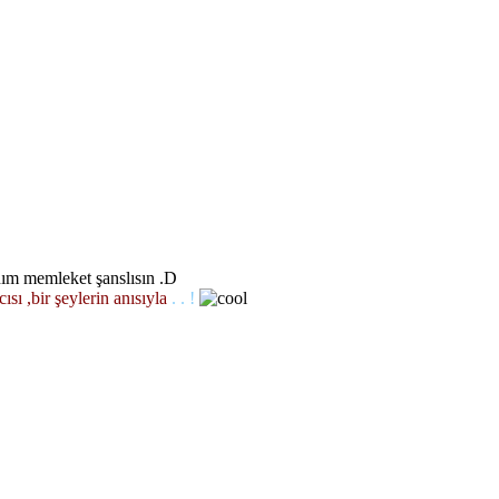
nım memleket şanslısın .D
ısı ,bir şeylerin anısıyla
. . !