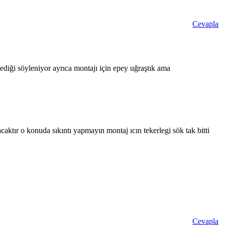
Cevapla
iği söyleniyor ayrıca montajı için epey uğraştık ama
caktır o konuda sıkıntı yapmayın montaj ıcın tekerlegi sök tak bitti
Cevapla