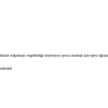
arın soğutmayı engellediği söyleniyor ayrıca montajı için epey uğraş
önderildi