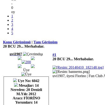
-
0
oy
1
2
3
4
5
Konu Görünümü
|
Tam Görünüm
20 BCU 29... Merhabalar.
uvi1907
#1
20 BCU 29... Merhabalar.
Üye
uvi1907, üyesi Fiorino | Fun Club 
Uye No: 6042
Mesajlar: 14
Nereden: 20 Denizli
M.Yılı: 2012
Aracı: FİORİNO
Yorumları:
14