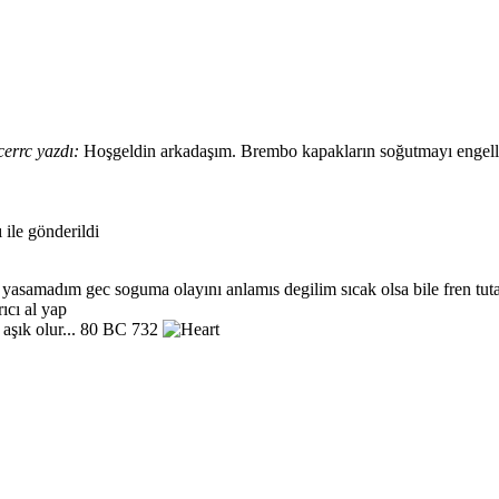
cerrc yazdı:
Hoşgeldin arkadaşım. Brembo kapakların soğutmayı engelled
 ile gönderildi
ı yasamadım gec soguma olayını anlamıs degilim sıcak olsa bile fren tuta
ıcı al yap
 aşık olur... 80 BC 732