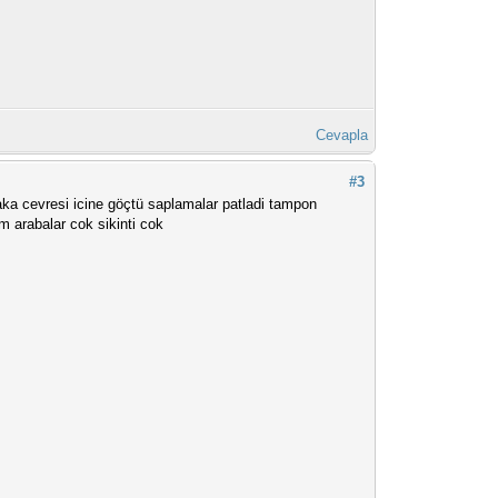
Cevapla
#3
aka cevresi icine göçtü saplamalar patladi tampon
 arabalar cok sikinti cok