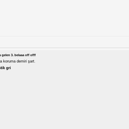
gelen 3. belaaa off offf
a koruma demiri şart.
tik gri