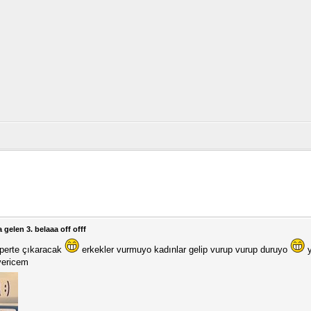
gelen 3. belaaa off offf
 perte çıkaracak
erkekler vurmuyo kadınlar gelip vurup vurup duruyo
y
ıvericem