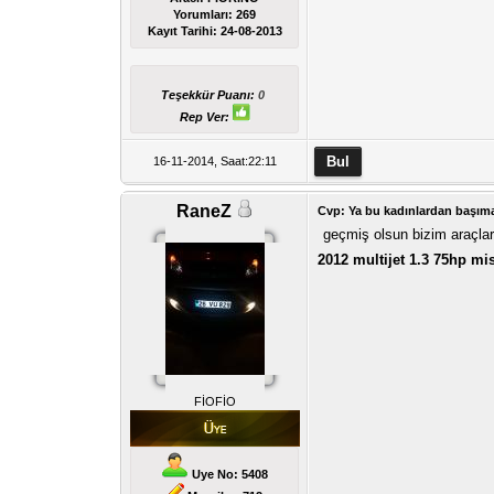
Yorumları:
269
Kayıt Tarihi:
24-08-2013
Teşekkür Puanı:
0
Rep Ver:
16-11-2014, Saat:22:11
RaneZ
Cvp: Ya bu kadınlardan başıma 
geçmiş olsun bizim araçlar
2012 multijet 1.3 75hp mis
FİOFİO
Uye No: 5408