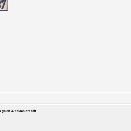
gelen 3. belaaa off offf