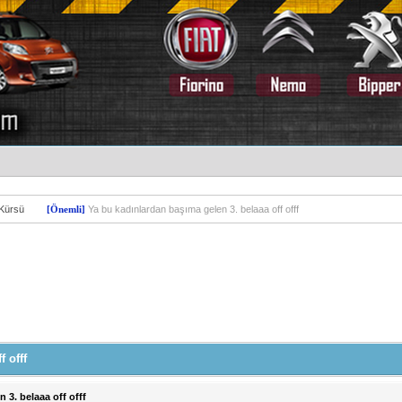
 Kürsü
[Önemli]
Ya bu kadınlardan başıma gelen 3. belaaa off offf
 offf
 3. belaaa off offf