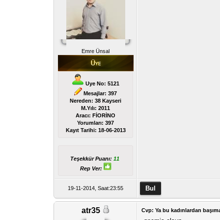
Emre Ünsal
Uye No: 5121
Mesajlar: 397
Nereden: 38 Kayseri
M.Yılı: 2011
Aracı: FİORİNO
Yorumları:
397
Kayıt Tarihi:
18-06-2013
Teşekkür Puanı:
11
Rep Ver:
19-11-2014, Saat:23:55
atr35
Cvp: Ya bu kadınlardan başıma 