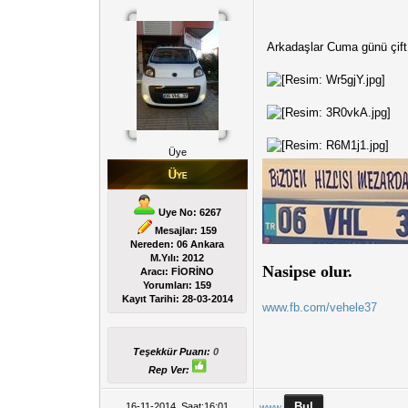
Arkadaşlar Cuma günü çift 
Üye
Uye No: 6267
Mesajlar: 159
Nereden: 06 Ankara
M.Yılı: 2012
Nasipse olur.
Aracı: FİORİNO
Yorumları:
159
Kayıt Tarihi:
28-03-2014
www.fb.com/vehele37
Teşekkür Puanı:
0
Rep Ver:
16-11-2014, Saat:16:01
www