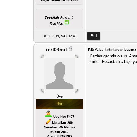
Teşekkür Puanı:
0
Rep Ver:
16-11-2014, Saat:18:01
mrt03mrt
RE: Ya bu kadınlardan başıma g
Kardes gecmis olsun. Ama s
kırıldı. Focusta hiç bişe 
Üye
Uye No: 5407
Mesajlar: 269
Nereden: 45 Manisa
M.Yılı: 2010
Aracı: FİORİNO