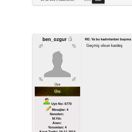
ben_ozgur
RE: Ya bu kadınlardan başıma g
Geçmiş olsun kardeş
Üye
Uye No: 6770
Mesajlar: 4
Nereden:
M.Yılı:
Aracı:
Yorumları:
4
Kayıt Tarihi:
10-11-2014