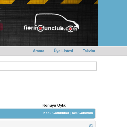
Arama
Üye Listesi
Takvim
Konuyu Oyla:
Konu Görünümü
|
Tam Görünüm
#1