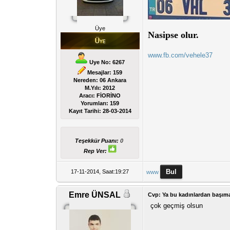
Üye
Nasipse olur.
www.fb.com/vehele37
Uye No: 6267
Mesajlar: 159
Nereden: 06 Ankara
M.Yılı: 2012
Aracı: FİORİNO
Yorumları:
159
Kayıt Tarihi:
28-03-2014
Teşekkür Puanı:
0
Rep Ver:
17-11-2014, Saat:19:27
www
Emre ÜNSAL
Cvp: Ya bu kadınlardan başıma 
çok geçmiş olsun