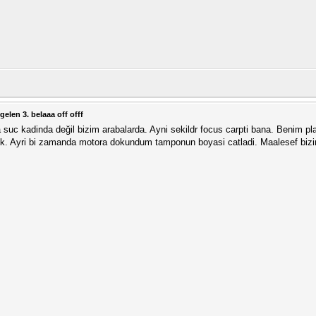
elen 3. belaaa off offf
uc kadinda değil bizim arabalarda. Ayni sekildr focus carpti bana. Benim pl
yok. Ayri bi zamanda motora dokundum tamponun boyasi catladi. Maalesef bizim