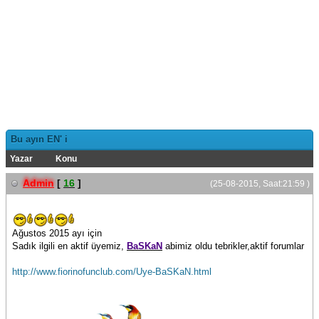
Bu ayın EN' i
Yazar
Konu
Admin
[
16
]
(25-08-2015, Saat:21:59 )
Ağustos 2015 ayı için
Sadık ilgili en aktif üyemiz,
BaSKaN
abimiz oldu tebrikler,aktif forumlar
http://www.fiorinofunclub.com/Uye-BaSKaN.html