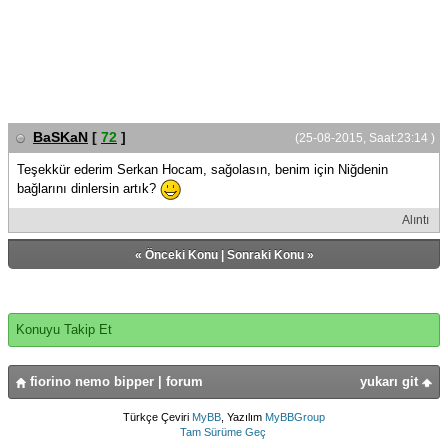
BaSKaN
[
72
]
(25-08-2015, Saat:23:14 )
Teşekkür ederim Serkan Hocam, sağolasın, benim için Niğdenin
bağlarını dinlersin artık?
Alıntı
«
Önceki Konu
|
Sonraki Konu
»
Konuyu Takip Et
fiorino nemo bipper | forum
yukarı git
Türkçe Çeviri
MyBB
, Yazılım
MyBBGroup
Tam Sürüme Geç