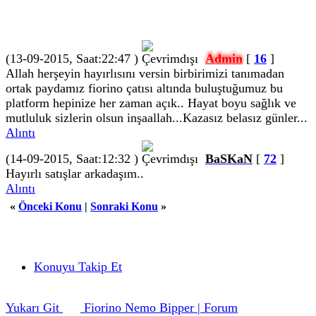
(13-09-2015, Saat:22:47 )
Admin
[
16
]
Allah herşeyin hayırlısını versin birbirimizi tanımadan
ortak paydamız fiorino çatısı altında buluştuğumuz bu
platform hepinize her zaman açık.. Hayat boyu sağlık ve
mutluluk sizlerin olsun inşaallah...Kazasız belasız günler...
Alıntı
(14-09-2015, Saat:12:32 )
BaSKaN
[
72
]
Hayırlı satışlar arkadaşım..
Alıntı
«
Önceki Konu
|
Sonraki Konu
»
Konuyu Takip Et
Yukarı Git
Fiorino Nemo Bipper | Forum