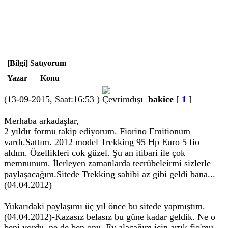
[Bilgi] Satıyorum
Yazar
Konu
(13-09-2015, Saat:16:53 )
bakice
[
1
]
Merhaba arkadaşlar,
2 yıldır formu takip ediyorum. Fiorino Emitionum
vardı.Sattım. 2012 model Trekking 95 Hp Euro 5 fio
aldım. Özellikleri cok güzel. Şu an itibari ile çok
memnunum. İlerleyen zamanlarda tecrübeleirmi sizlerle
paylaşacağım.Sitede Trekking sahibi az gibi geldi bana...
(04.04.2012)
Yukarıdaki paylaşımı üç yıl önce bu sitede yapmıştım.
(04.04.2012)-Kazasız belasız bu güne kadar geldik. Ne o
beni yordu, ne de ben onu. Ev alacağım için artık fio'mu