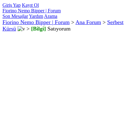
Giriş Yap
Kayıt Ol
Fiorino Nemo Bipper | Forum
Son Mesajlar
Yardım
Arama
Fiorino Nemo Bipper | Forum
>
Ana Forum
>
Serbest
Kürsü
>
[Bilgi]
Satıyorum