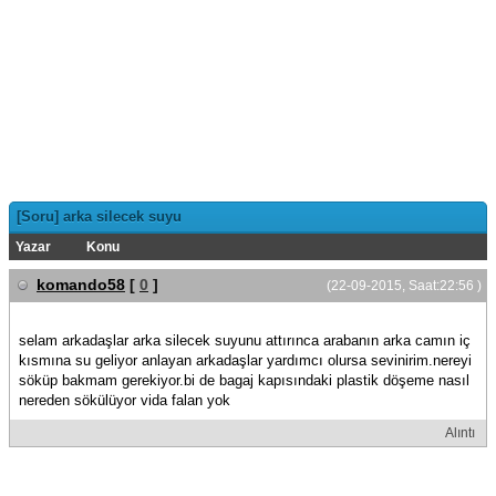
[Soru] arka silecek suyu
Yazar
Konu
komando58
[
0
]
(22-09-2015, Saat:22:56 )
selam arkadaşlar arka silecek suyunu attırınca arabanın arka camın iç
kısmına su geliyor anlayan arkadaşlar yardımcı olursa sevinirim.nereyi
söküp bakmam gerekiyor.bi de bagaj kapısındaki plastik döşeme nasıl
nereden sökülüyor vida falan yok
Alıntı