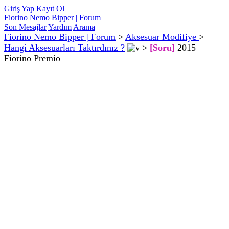
Giriş Yap
Kayıt Ol
Fiorino Nemo Bipper | Forum
Son Mesajlar
Yardım
Arama
Fiorino Nemo Bipper | Forum
>
Aksesuar Modifiye
>
Hangi Aksesuarları Taktırdınız ?
>
[Soru]
2015
Fiorino Premio