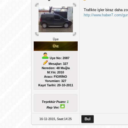
Trafikte işler biraz daha z
http://www.haber7.com/gunc
Üye
Uye No: 2087
Mesajlar: 327
Nereden: 48 Muğla
M.Yılı: 2010
Aracı: FİORİNO
Yorumları:
327
Kayıt Tarihi:
20-10-2011
Teşekkür Puanı:
1
Rep Ver:
16-11-2015, Saat:14:25