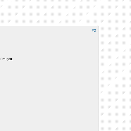
#2
lmıştır.