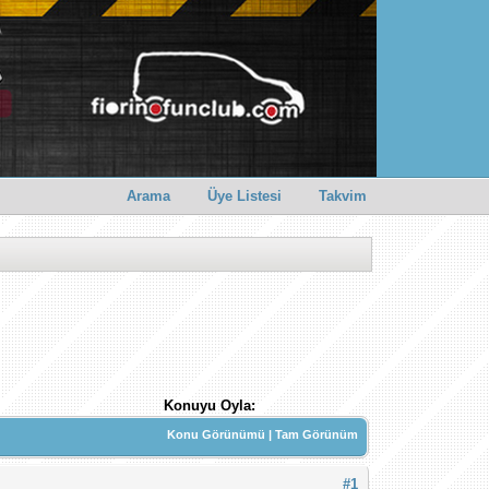
Arama
Üye Listesi
Takvim
Konuyu Oyla:
Konu Görünümü
|
Tam Görünüm
#1