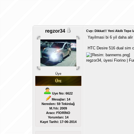
regzor34
Cvp: Dikkat!! Yeni Akıllı Tepe l
Yayilmasi bi 6 yil daha alir
HTC Desire 516 dual sim ci
regzor34, üyesi Fiorino | F
Üye
Uye No: 6622
Mesajlar: 14
Nereden: 59 Tekirdağ
M.Yılı: 2009
Aracı: FİORİNO
Yorumları:
14
Kayıt Tarihi:
17-06-2014