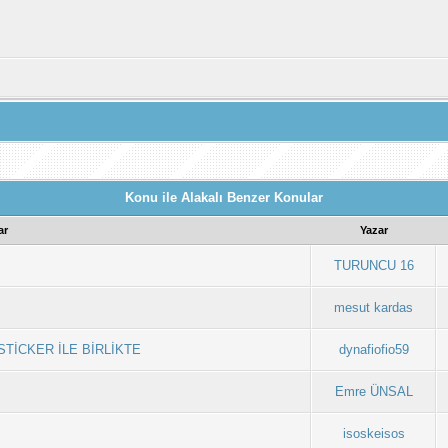
Konu ile Alakalı Benzer Konular
ar
Yazar
TURUNCU 16
mesut kardas
 STİCKER İLE BİRLİKTE
dynafiofio59
Emre ÜNSAL
isoskeisos