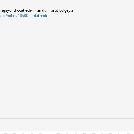
orlaşıyor dikkat edelim.malum pilot bölgeyiz
el/haber/16569...-akillandi