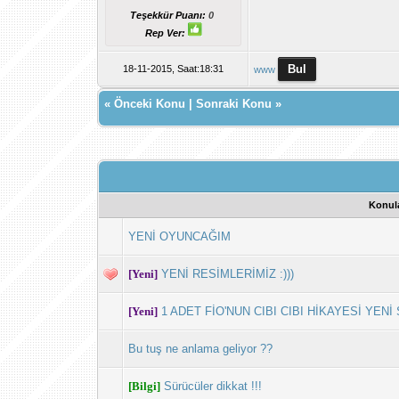
Teşekkür Puanı:
0
Rep Ver:
18-11-2015, Saat:18:31
www
«
Önceki Konu
|
Sonraki Konu
»
Konul
YENİ OYUNCAĞIM
[Yeni]
YENİ RESİMLERİMİZ :)))
[Yeni]
1 ADET FİO'NUN CIBI CIBI HİKAYESİ YENİ
Bu tuş ne anlama geliyor ??
[Bilgi]
Sürücüler dikkat !!!