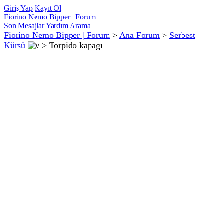
Giriş Yap
Kayıt Ol
Fiorino Nemo Bipper | Forum
Son Mesajlar
Yardım
Arama
Fiorino Nemo Bipper | Forum
>
Ana Forum
>
Serbest
Kürsü
>
Torpido kapagı