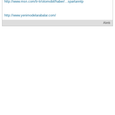
http://www.msn.com/tr-tr/otomobil/haber/...spartanntp
http://www.yenimodelarabalar.com/
Alıntı