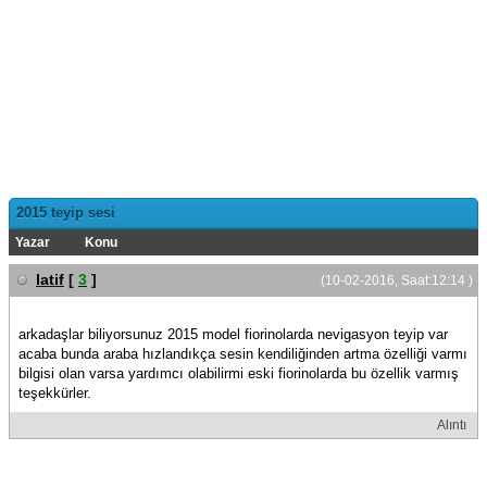
2015 teyip sesi
Yazar
Konu
latif
[
3
]
(10-02-2016, Saat:12:14 )
arkadaşlar biliyorsunuz 2015 model fiorinolarda nevigasyon teyip var
acaba bunda araba hızlandıkça sesin kendiliğinden artma özelliği varmı
bilgisi olan varsa yardımcı olabilirmi eski fiorinolarda bu özellik varmış
teşekkürler.
Alıntı