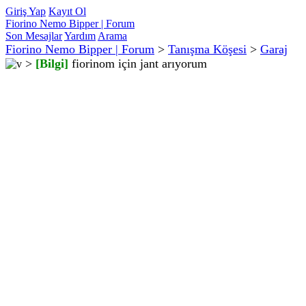
Giriş Yap
Kayıt Ol
Fiorino Nemo Bipper | Forum
Son Mesajlar
Yardım
Arama
Fiorino Nemo Bipper | Forum
>
Tanışma Köşesi
>
Garaj
>
[Bilgi]
fiorinom için jant arıyorum