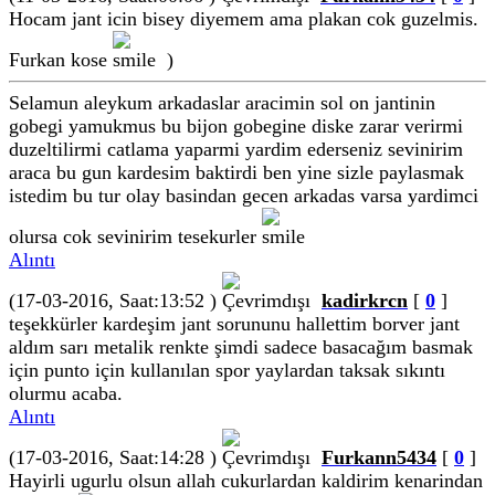
Hocam jant icin bisey diyemem ama plakan cok guzelmis.
Furkan kose
)
Selamun aleykum arkadaslar aracimin sol on jantinin
gobegi yamukmus bu bijon gobegine diske zarar verirmi
duzeltilirmi catlama yaparmi yardim ederseniz sevinirim
araca bu gun kardesim baktirdi ben yine sizle paylasmak
istedim bu tur olay basindan gecen arkadas varsa yardimci
olursa cok sevinirim tesekurler
Alıntı
(17-03-2016, Saat:13:52 )
kadirkrcn
[
0
]
teşekkürler kardeşim jant sorununu hallettim borver jant
aldım sarı metalik renkte şimdi sadece basacağım basmak
için punto için kullanılan spor yaylardan taksak sıkıntı
olurmu acaba.
Alıntı
(17-03-2016, Saat:14:28 )
Furkann5434
[
0
]
Hayirli ugurlu olsun allah cukurlardan kaldirim kenarindan