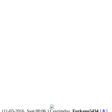
(11-03-2016, Saat:00:06 )
Furkann5434
[
0
]