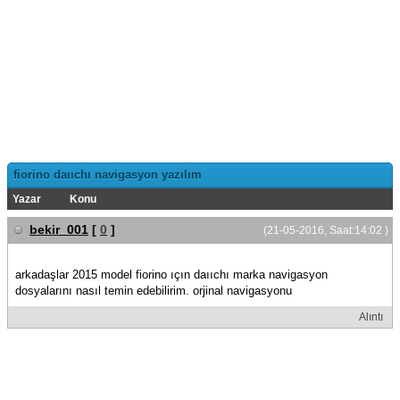
fiorino daııchı navigasyon yazılım
Yazar
Konu
bekir_001
[
0
]
(21-05-2016, Saat:14:02 )
arkadaşlar 2015 model fiorino ıçın daııchı marka navigasyon
dosyalarını nasıl temin edebilirim. orjinal navigasyonu
Alıntı