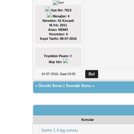
Uye No: 7612
Mesajlar: 4
Nereden: 41 Kocaeli
M.Yılı: 2011
Aracı: NEMO
Yorumları:
4
Kayıt Tarihi:
08-07-2016
Teşekkür Puanı:
0
Rep Ver:
10-07-2016, Saat:19:05
«
Önceki Konu
|
Sonraki Konu
»
Konular
fiorino 1.4 lpg sorunu