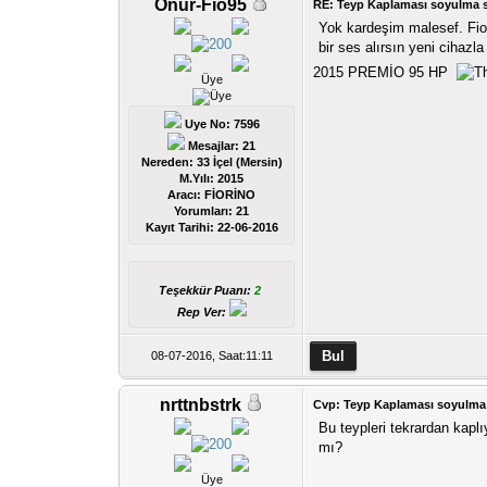
Onur-Fio95
RE: Teyp Kaplaması soyulma 
Yok kardeşim malesef. Fiol
bir ses alırsın yeni cihazla
2015 PREMİO 95 HP
Üye
Uye No: 7596
Mesajlar: 21
Nereden: 33 İçel (Mersin)
M.Yılı: 2015
Aracı: FİORİNO
Yorumları:
21
Kayıt Tarihi:
22-06-2016
Teşekkür Puanı:
2
Rep Ver:
08-07-2016, Saat:11:11
nrttnbstrk
Cvp: Teyp Kaplaması soyulma
Bu teypleri tekrardan kaplıy
mı?
Üye