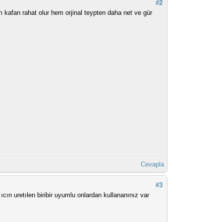
#2
m kafan rahat olur hem orjinal teypten daha net ve gür
Cevapla
#3
 ıcın uretılen biribir uyumlu onlardan kullananınız var