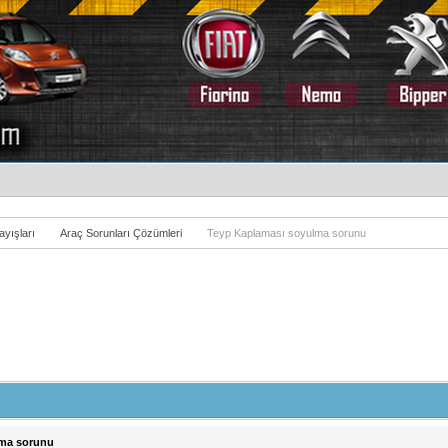
yışları
Araç Sorunları Çözümleri
Teyp Kaplaması soyulma sorunu
lma sorunu