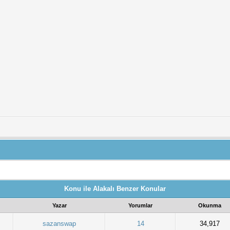
Konu ile Alakalı Benzer Konular
Yazar
Yorumlar
Okunma
sazanswap
14
34,917