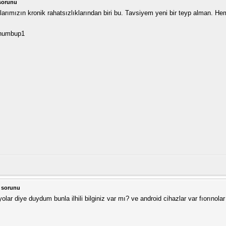
sorunu
arımızın kronik rahatsızlıklarından biri bu. Tavsiyem yeni bir teyp alman. He
 sorunu
olar diye duydum bunla ilhili bilginiz var mı? ve android cihazlar var fıorınolar