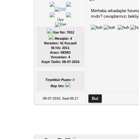
Merhaba arkadaşlar foruma
mıdır? cevaplarınızı bekli
Üye
Uye No: 7612
Mesajlar: 4
Nereden: 41 Kocaeli
M.Yılı: 2011
Aracı: NEMO
Yorumları:
4
Kayıt Tarihi:
08-07-2016
Teşekkür Puanı:
0
Rep Ver:
08-07-2016, Saat:06:17