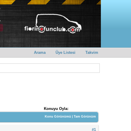
Arama
Üye Listesi
Takvim
Konuyu Oyla:
Konu Görünümü
|
Tam Görünüm
#1