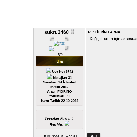
sukru3460
RE: FİORİNO ARMA
Değişik arma için aksesuar
Üye
Uye No: 6742
Mesajlar: 31
Nereden: 34 İstanbul
M.Yılı: 2012
Aracı: FİORİNO
Yorumları:
31
Kayıt Tarihi:
22-10-2014
Teşekkür Puanı:
0
Rep Ver:
15-08-2016, Saat:20:58