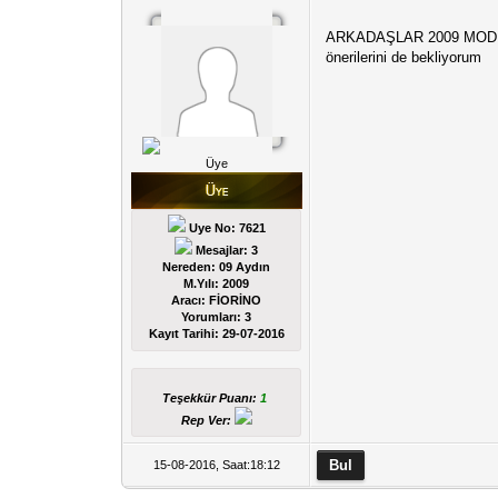
ARKADAŞLAR 2009 MODEL 75 
önerilerini de bekliyorum
Üye
Uye No: 7621
Mesajlar: 3
Nereden: 09 Aydın
M.Yılı: 2009
Aracı: FİORİNO
Yorumları:
3
Kayıt Tarihi:
29-07-2016
Teşekkür Puanı:
1
Rep Ver:
15-08-2016, Saat:18:12