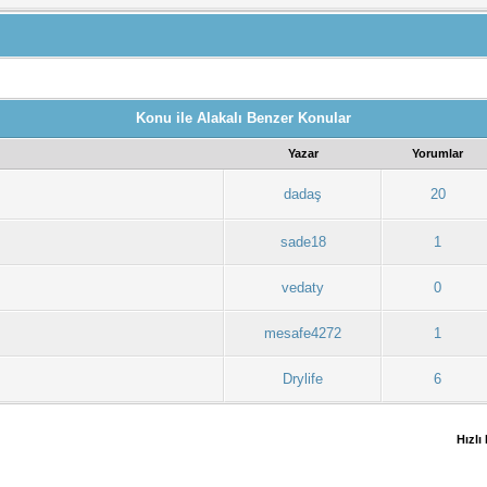
Konu ile Alakalı Benzer Konular
Yazar
Yorumlar
dadaş
20
sade18
1
vedaty
0
mesafe4272
1
Drylife
6
Hızlı