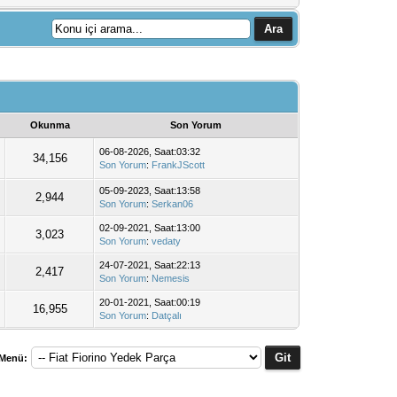
Okunma
Son Yorum
06-08-2026, Saat:03:32
34,156
Son Yorum
:
FrankJScott
05-09-2023, Saat:13:58
2,944
Son Yorum
:
Serkan06
02-09-2021, Saat:13:00
3,023
Son Yorum
:
vedaty
24-07-2021, Saat:22:13
2,417
Son Yorum
:
Nemesis
20-01-2021, Saat:00:19
16,955
Son Yorum
:
Datçalı
 Menü: