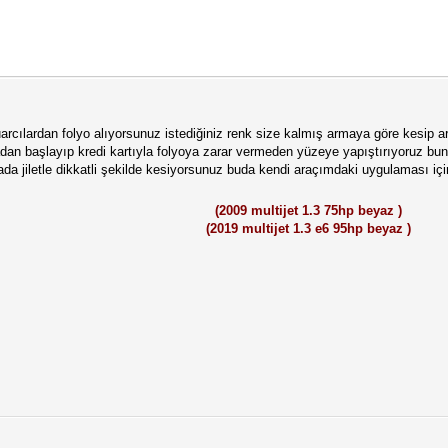
rcılardan folyo alıyorsunuz istediğiniz renk size kalmış armaya göre kesip a
tadan başlayıp kredi kartıyla folyoya zarar vermeden yüzeye yapıştırıyoruz 
ada jiletle dikkatli şekilde kesiyorsunuz buda kendi araçımdaki uygulaması i
(2009 multijet 1.3 75hp beyaz )
(2019 multijet 1.3 e6 95hp beyaz )