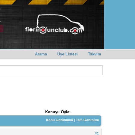
Arama
Üye Listesi
Takvim
Konuyu Oyla:
Konu Görünümü
|
Tam Görünüm
#1