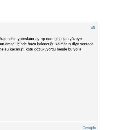
#5
rkasındaki yapışkanı ayırıp cam gibi olan yüzeye
bunun amacı içinde hava baloncuğu kalmasın diye sonrada
çine su kaçmıştı kötü gözüküyordu bende bu yolla
Cevapla