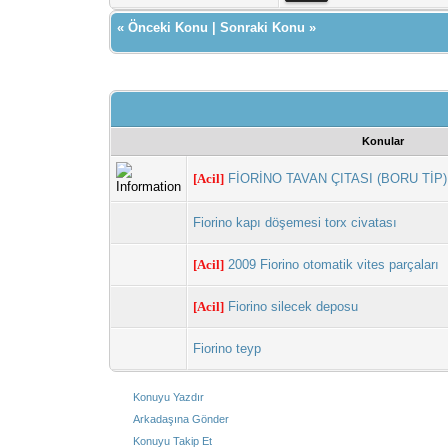
«
Önceki Konu
|
Sonraki Konu
»
Konular
[Acil]
FİORİNO TAVAN ÇITASI (BORU TİP)
Fiorino kapı döşemesi torx civatası
[Acil]
2009 Fiorino otomatik vites parçaları
[Acil]
Fiorino silecek deposu
Fiorino teyp
Konuyu Yazdır
Arkadaşına Gönder
Konuyu Takip Et