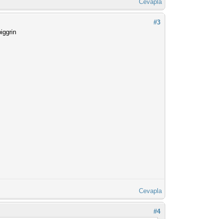
Cevapla
#3
Cevapla
#4