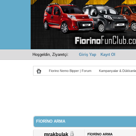
Hoşgeldin, Ziyaretçi:
Giriş Yap
Kayıt Ol
Fiorino Nemo Bipper | Forum
Kampanyalar & Dükkanla
Derecelendirme: 0/5 - 0 oy
1
2
3
4
5
FİORİNO ARMA
mrakbulak
FİORİNO ARMA