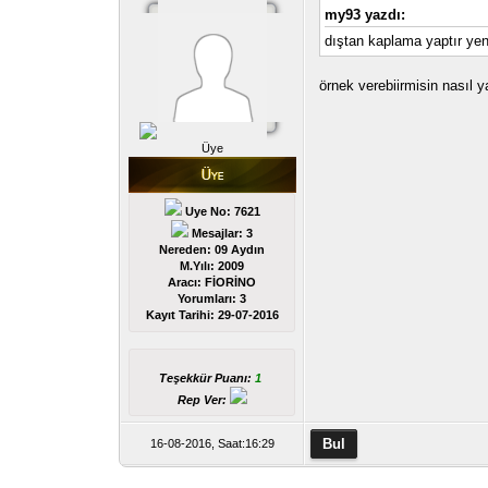
my93 yazdı:
dıştan kaplama yaptır yen
örnek verebiirmisin nasıl 
Üye
Uye No: 7621
Mesajlar: 3
Nereden: 09 Aydın
M.Yılı: 2009
Aracı: FİORİNO
Yorumları:
3
Kayıt Tarihi:
29-07-2016
Teşekkür Puanı:
1
Rep Ver:
16-08-2016, Saat:16:29