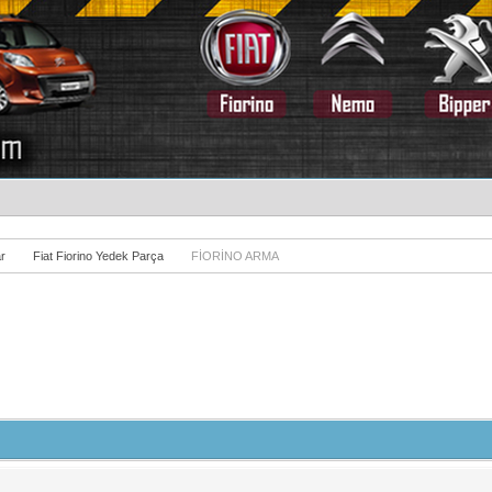
r
Fiat Fiorino Yedek Parça
FİORİNO ARMA