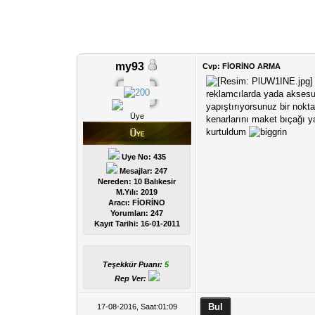
my93
Cvp: FİORİNO ARMA
reklamcılarda yada aksesua
yapıştırıyorsunuz bir nok
Üye
kenarlarını maket bıçağı y
kurtuldum
Uye No: 435
Mesajlar: 247
Nereden: 10 Balıkesir
M.Yılı: 2019
Aracı: FİORİNO
Yorumları:
247
Kayıt Tarihi:
16-01-2011
Teşekkür Puanı:
5
Rep Ver:
17-08-2016, Saat:01:09