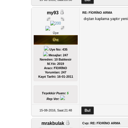
my93
RE: FİORİNO ARMA
dıştan kaplama yaptır yeni
Üye
Uye No: 435
Mesajlar: 247
Nereden: 10 Balıkesir
M.Yılı: 2019
Aracı: FİORİNO
Yorumları:
247
Kayıt Tarihi:
16-01-2011
Teşekkür Puanı:
5
Rep Ver:
15-08-2016, Saat:21:48
mrakbulak
Cvp: RE: FİORİNO ARMA