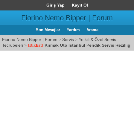
Giriş Yap
Kayıt Ol
Fiorino Nemo Bipper | Forum
Son Mesajlar
Yardım
Arama
Fiorino Nemo Bipper | Forum
>
Servis
>
Yetkili & Özel Servis
Tecrübeleri
>
Kırmak Oto İstanbul Pendik Servis Rezilligi
[Dikkat]