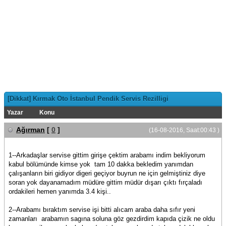
[Dikkat] Kırmak Oto İstanbul Pendik Servis Rezilligi
Yazar
Konu
Ağırman
[
0
]
(16-08-2016, Saat:00:43 )
1--Arkadaşlar servise gittim girişe çektim arabamı indim bekliyorum
kabul bölümünde kimse yok tam 10 dakka bekledim yanımdan
çalışanların biri gidiyor digeri geçiyor buyrun ne için gelmiştiniz diye
soran yok dayanamadım müdüre gittim müdür dışarı çıktı fırçaladı
ordakileri hemen yanımda 3.4 kişi..
2--Arabamı bıraktım servise işi bitti alıcam araba daha sıfır yeni
zamanları arabamın sagına soluna göz gezdirdim kapıda çizik ne oldu