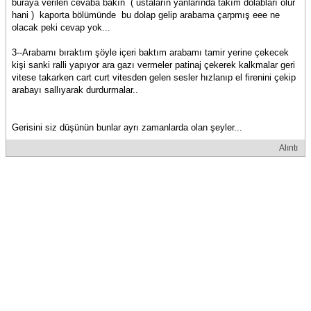
buraya verilen cevaba bakın ( ustaların yanlarında takım dolabları olur
hani ) kaporta bölümünde bu dolap gelip arabama çarpmış eee ne
olacak peki cevap yok...
3--Arabamı bıraktım şöyle içeri baktım arabamı tamir yerine çekecek
kişi sanki ralli yapıyor ara gazı vermeler patinaj çekerek kalkmalar geri
vitese takarken cart curt vitesden gelen sesler hızlanıp el firenini çekip
arabayı sallıyarak durdurmalar..
Gerisini siz düşünün bunlar ayrı zamanlarda olan şeyler...
Alıntı