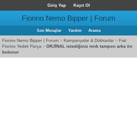
Giriş Yap
Kayıt Ol
Fiorino Nemo Bipper | Forum
Son Mesajlar
Yardım
Arama
Fiorino Nemo Bipper | Forum
>
Kampanyalar & Dükkanlar
>
Fiat
Fiorino Yedek Parça
>
ORJİNAL istediğiniz renk tampon arka ön
bulunur