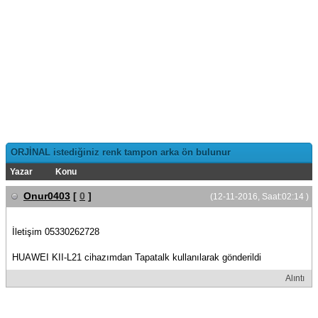
ORJİNAL istediğiniz renk tampon arka ön bulunur
Yazar
Konu
Onur0403
[
0
]
(12-11-2016, Saat:02:14 )
İletişim 05330262728
HUAWEI KII-L21 cihazımdan Tapatalk kullanılarak gönderildi
Alıntı