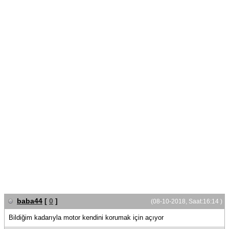
baba44
[
0
]
(08-10-2018, Saat:16:14 )
Bildiğim kadarıyla motor kendini korumak için açıyor