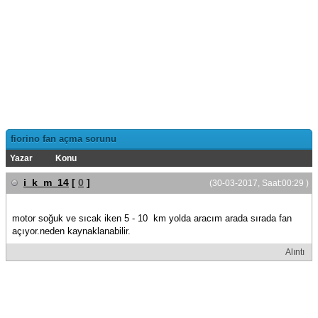
fiorino fan açma sorunu
Yazar
Konu
i_k_m_14
[
0
]
(30-03-2017, Saat:00:29 )
motor soğuk ve sıcak iken 5 - 10 km yolda aracım arada sırada fan
açıyor.neden kaynaklanabilir.
Alıntı