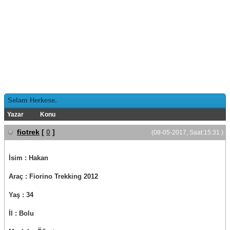
Selam Herkese.
Yazar
Konu
fiotrek
[
0
]
(08-05-2017, Saat:15:31 )
İsim : Hakan
Araç : Fiorino Trekking 2012
Yaş : 34
İl : Bolu