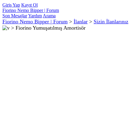
Giriş Yap
Kayıt Ol
Fiorino Nemo Bipper | Forum
Son Mesajlar
Yardım
Arama
Fiorino Nemo Bipper | Forum
>
İlanlar
>
Sizin İlanlarınız
>
Fiorino Yumuşatılmış Amortisör