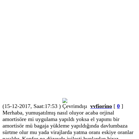
(15-12-2017, Saat:17:53 )
vvfiorino
[
0
]
Merhaba, yumuşatılmış nasıl oluyor acaba orjinal
amortisöre mi uygulama yapıldı yoksa el yapımı bir
amortisör mü bagaja yükleme yapıldığında davlumbaza
sürtme olur mu yada virajlarda yatma oranı eskiye oranlar
nasıldır. Konfor ne düzeyde iyileşti bunlardan biraz