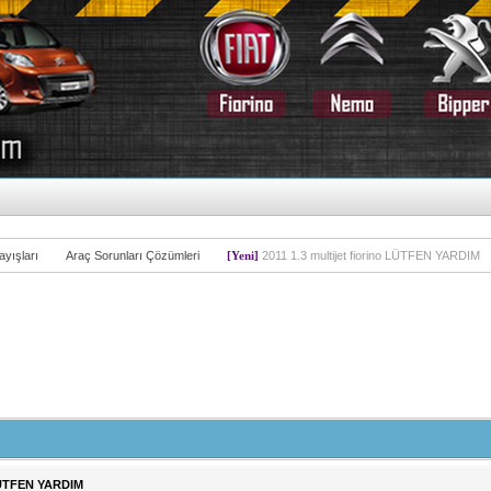
yışları
Araç Sorunları Çözümleri
[Yeni]
2011 1.3 multijet fiorino LÜTFEN YARDIM
 LÜTFEN YARDIM