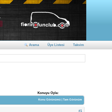
Arama
Üye Listesi
Takvim
Konuyu Oyla:
Konu Görünümü
|
Tam Görünüm
#1