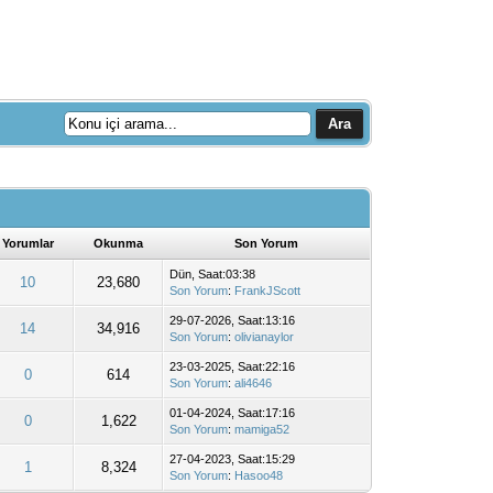
Yorumlar
Okunma
Son Yorum
Dün
, Saat:03:38
10
23,680
Son Yorum
:
FrankJScott
29-07-2026, Saat:13:16
14
34,916
Son Yorum
:
olivianaylor
23-03-2025, Saat:22:16
0
614
Son Yorum
:
ali4646
01-04-2024, Saat:17:16
0
1,622
Son Yorum
:
mamiga52
27-04-2023, Saat:15:29
1
8,324
Son Yorum
:
Hasoo48