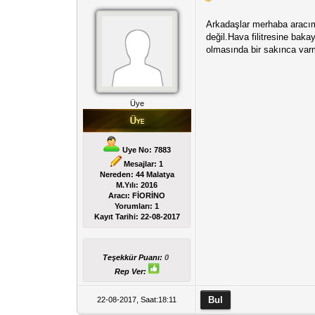
Arkadaşlar merhaba aracım 
değil.Hava filitresine bak
olmasında bir sakınca var
Üye
Uye No: 7883
Mesajlar: 1
Nereden: 44 Malatya
M.Yılı: 2016
Aracı: FİORİNO
Yorumları:
1
Kayıt Tarihi:
22-08-2017
Teşekkür Puanı:
0
Rep Ver:
22-08-2017, Saat:18:11