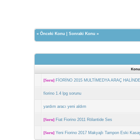
«
Önceki Konu
|
Sonraki Konu
»
Konu
[Soru]
FİORİNO 2015 MULTİMEDYA ARAÇ HALİND
fiorino 1.4 lpg sorunu
yardım aracı yeni aldım
[Soru]
Fiat Fiorino 2011 Rölantide Ses
[Soru]
Yeni Fiorino 2017 Makyajlı Tampon Eski Kasa