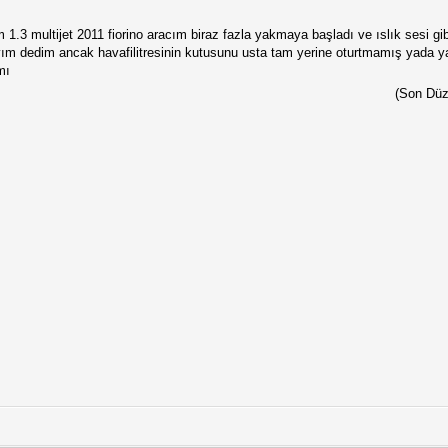
1.3 multijet 2011 fiorino aracım biraz fazla yakmaya başladı ve ıslık sesi gi
ayım dedim ancak havafilitresinin kutusunu usta tam yerine oturtmamış yada ya
mı
(Son Düz