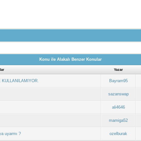
Konu ile Alakalı Benzer Konular
lar
Yazar
E KULLANILAMIYOR.
Bayram95
sazanswap
ali4646
mamiga52
ya uyarmı ?
ozelburak