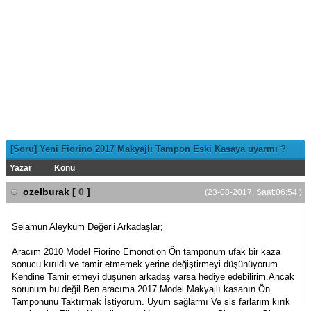
[Soru] Yeni Fiorino 2017 Makyajlı Tampon Eski Kasaya uyarmı ?
Yazar
Konu
ozelburak
[
0
]
(23-08-2017, Saat:06:54 )
Selamun Aleyküm Değerli Arkadaşlar;
Aracım 2010 Model Fiorino Emonotion Ön tamponum ufak bir kaza
sonucu kırıldı ve tamir etmemek yerine değiştirmeyi düşünüyorum.
Kendine Tamir etmeyi düşünen arkadaş varsa hediye edebilirim.Ancak
sorunum bu değil Ben aracıma 2017 Model Makyajlı kasanın Ön
Tamponunu Taktırmak İstiyorum. Uyum sağlarmı Ve sis farlarım kırık