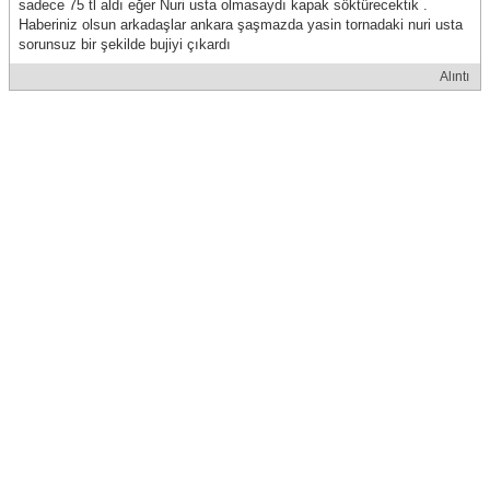
sadece 75 tl aldı eğer Nuri usta olmasaydı kapak söktürecektik .
Haberiniz olsun arkadaşlar ankara şaşmazda yasin tornadaki nuri usta
sorunsuz bir şekilde bujiyi çıkardı
Alıntı