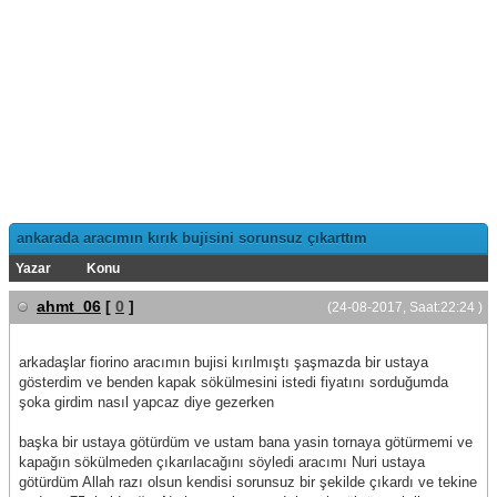
ankarada aracımın kırık bujisini sorunsuz çıkarttım
Yazar
Konu
ahmt_06
[
0
]
(24-08-2017, Saat:22:24 )
arkadaşlar fiorino aracımın bujisi kırılmıştı şaşmazda bir ustaya
gösterdim ve benden kapak sökülmesini istedi fiyatını sorduğumda
şoka girdim nasıl yapcaz diye gezerken
başka bir ustaya götürdüm ve ustam bana yasin tornaya götürmemi ve
kapağın sökülmeden çıkarılacağını söyledi aracımı Nuri ustaya
götürdüm Allah razı olsun kendisi sorunsuz bir şekilde çıkardı ve tekine