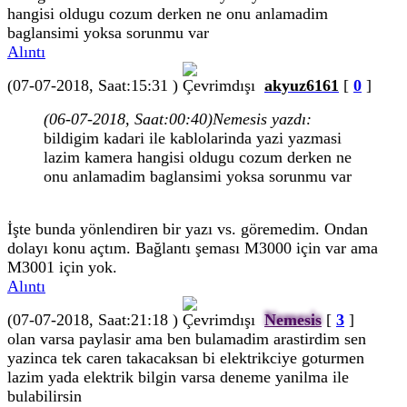
hangisi oldugu cozum derken ne onu anlamadim
baglansimi yoksa sorunmu var
Alıntı
(07-07-2018, Saat:15:31 )
akyuz6161
[
0
]
(06-07-2018, Saat:00:40)
Nemesis yazdı:
bildigim kadari ile kablolarinda yazi yazmasi
lazim kamera hangisi oldugu cozum derken ne
onu anlamadim baglansimi yoksa sorunmu var
İşte bunda yönlendiren bir yazı vs. göremedim. Ondan
dolayı konu açtım. Bağlantı şeması M3000 için var ama
M3001 için yok.
Alıntı
(07-07-2018, Saat:21:18 )
Nemesis
[
3
]
olan varsa paylasir ama ben bulamadim arastirdim sen
yazinca tek caren takacaksan bi elektrikciye goturmen
lazim yada elektrik bilgin varsa deneme yanilma ile
bulabilirsin