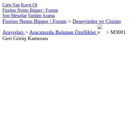
Giriş Yap
Kayıt Ol
Fiorino Nemo Bipper | Forum
Son Mesajlar
Yardım
Arama
Fiorino Nemo Bipper | Forum
>
Deneyimler ve Çözüm
Arayışları
>
Aracımızda Bulunan Özellikler
>
M3001
Geri Görüş Kamerası