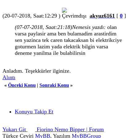
(20-07-2018, Saat:12:29 )
akyuz6161
[
0
]
(07-07-2018, Saat:21:18)
Nemesis yazdı:
olan
varsa paylasir ama ben bulamadim arastirdim
sen yazinca tek caren takacaksan bi elektrikciye
goturmen lazim yada elektrik bilgin varsa
deneme yanilma ile bulabilirsin
Anladım. Teşekkürler ilginize.
Alıntı
«
Önceki Konu
|
Sonraki Konu
»
Konuyu Takip Et
Yukarı Git
Fiorino Nemo Bipper | Forum
Türkçe Çeviri
MyBB
, Yazılım
MyBBGroup