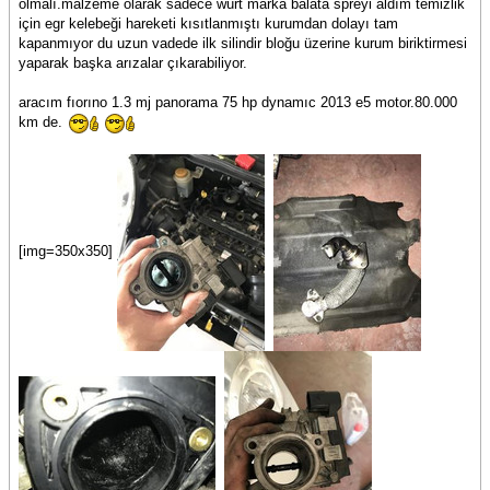
olmalı.malzeme olarak sadece würt marka balata spreyi aldım temizlik
için egr kelebeği hareketi kısıtlanmıştı kurumdan dolayı tam
kapanmıyor du uzun vadede ilk silindir bloğu üzerine kurum biriktirmesi
yaparak başka arızalar çıkarabiliyor.
aracım fıorıno 1.3 mj panorama 75 hp dynamıc 2013 e5 motor.80.000
km de.
[img=350x350]