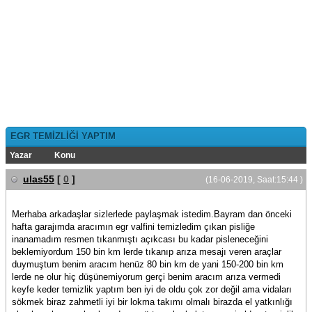
EGR TEMİZLİĞİ YAPTIM
Yazar
Konu
ulas55
[
0
]
(16-06-2019, Saat:15:44 )
Merhaba arkadaşlar sizlerlede paylaşmak istedim.Bayram dan önceki
hafta garajımda aracımın egr valfini temizledim çıkan pisliğe
inanamadım resmen tıkanmıştı açıkcası bu kadar pisleneceğini
beklemiyordum 150 bin km lerde tıkanıp arıza mesajı veren araçlar
duymuştum benim aracım henüz 80 bin km de yani 150-200 bin km
lerde ne olur hiç düşünemiyorum gerçi benim aracım arıza vermedi
keyfe keder temizlik yaptım ben iyi de oldu çok zor değil ama vidaları
sökmek biraz zahmetli iyi bir lokma takımı olmalı birazda el yatkınlığı