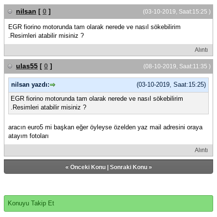
nilsan
[
0
]
(03-10-2019, Saat:15:25 )
EGR fiorino motorunda tam olarak nerede ve nasıl sökebilirim
.Resimleri atabilir misiniz ?
Alıntı
ulas55
[
0
]
(08-10-2019, Saat:11:35 )
nilsan yazdı:
(03-10-2019, Saat:15:25)
EGR fiorino motorunda tam olarak nerede ve nasıl sökebilirim
.Resimleri atabilir misiniz ?
aracın euro5 mi başkan eğer öyleyse özelden yaz mail adresini oraya
atayım fotoları
Alıntı
«
Önceki Konu
|
Sonraki Konu
»
Konuyu Takip Et