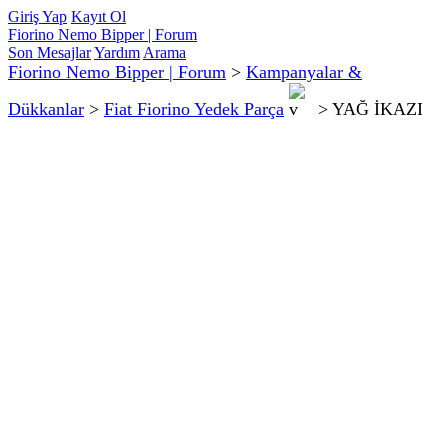
Giriş Yap
Kayıt Ol
Fiorino Nemo Bipper | Forum
Son Mesajlar
Yardım
Arama
Fiorino Nemo Bipper | Forum
>
Kampanyalar &
Dükkanlar
>
Fiat Fiorino Yedek Parça
>
YAĞ İKAZI