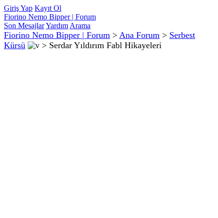
Giriş Yap
Kayıt Ol
Fiorino Nemo Bipper | Forum
Son Mesajlar
Yardım
Arama
Fiorino Nemo Bipper | Forum
>
Ana Forum
>
Serbest
Kürsü
>
Serdar Yıldırım Fabl Hikayeleri