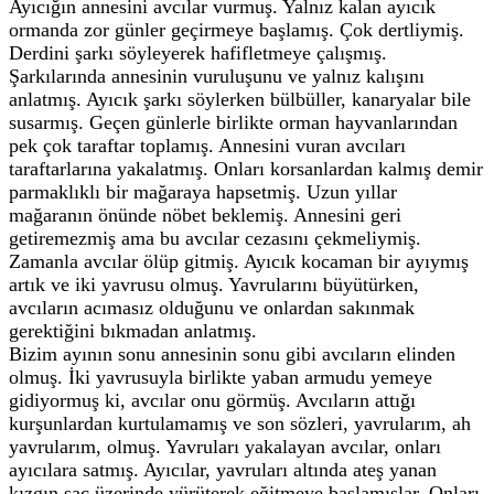
Ayıcığın annesini avcılar vurmuş. Yalnız kalan ayıcık
ormanda zor günler geçirmeye başlamış. Çok dertliymiş.
Derdini şarkı söyleyerek hafifletmeye çalışmış.
Şarkılarında annesinin vuruluşunu ve yalnız kalışını
anlatmış. Ayıcık şarkı söylerken bülbüller, kanaryalar bile
susarmış. Geçen günlerle birlikte orman hayvanlarından
pek çok taraftar toplamış. Annesini vuran avcıları
taraftarlarına yakalatmış. Onları korsanlardan kalmış demir
parmaklıklı bir mağaraya hapsetmiş. Uzun yıllar
mağaranın önünde nöbet beklemiş. Annesini geri
getiremezmiş ama bu avcılar cezasını çekmeliymiş.
Zamanla avcılar ölüp gitmiş. Ayıcık kocaman bir ayıymış
artık ve iki yavrusu olmuş. Yavrularını büyütürken,
avcıların acımasız olduğunu ve onlardan sakınmak
gerektiğini bıkmadan anlatmış.
Bizim ayının sonu annesinin sonu gibi avcıların elinden
olmuş. İki yavrusuyla birlikte yaban armudu yemeye
gidiyormuş ki, avcılar onu görmüş. Avcıların attığı
kurşunlardan kurtulamamış ve son sözleri, yavrularım, ah
yavrularım, olmuş. Yavruları yakalayan avcılar, onları
ayıcılara satmış. Ayıcılar, yavruları altında ateş yanan
kızgın saç üzerinde yürüterek eğitmeye başlamışlar. Onları