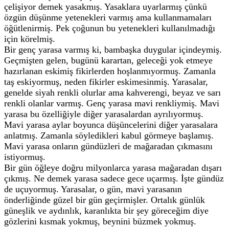
çelişiyor demek yasakmış. Yasaklara uyarlarmış çünkü
özgün düşünme yetenekleri varmış ama kullanmamaları
öğütlenirmiş. Pek çoğunun bu yetenekleri kullanılmadığı
için körelmiş.
Bir genç yarasa varmış ki, bambaşka duygular içindeymiş.
Geçmişten gelen, bugünü karartan, geleceği yok etmeye
hazırlanan eskimiş fikirlerden hoşlanmıyormuş. Zamanla
taş eskiyormuş, neden fikirler eskimesinmiş. Yarasalar,
genelde siyah renkli olurlar ama kahverengi, beyaz ve sarı
renkli olanlar varmış. Genç yarasa mavi renkliymiş. Mavi
yarasa bu özelliğiyle diğer yarasalardan ayrılıyormuş.
Mavi yarasa aylar boyunca düşüncelerini diğer yarasalara
anlatmış. Zamanla söyledikleri kabul görmeye başlamış.
Mavi yarasa onların gündüzleri de mağaradan çıkmasını
istiyormuş.
Bir gün öğleye doğru milyonlarca yarasa mağaradan dışarı
çıkmış. Ne demek yarasa sadece gece uçarmış. İşte gündüz
de uçuyormuş. Yarasalar, o gün, mavi yarasanın
önderliğinde güzel bir gün geçirmişler. Ortalık günlük
güneşlik ve aydınlık, karanlıkta bir şey göreceğim diye
gözlerini kısmak yokmuş, beynini büzmek yokmuş.