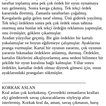
taraftar toplamış ama pek çok ördek bir oyun oynamaya
razı gelmemiş. Sonra kavga çıkmış. Tek tekçi ördek
kararında diretmiş. Zamanla taraftarları çoğalmış.
Kavgalarda galip gelen taraf olmuş. Ünü giderek yayılmış.
Tek tekçi ördekten sonra pek çok ördek onun tahtına
oturmuş ama bunlar tek tekçi ördeğin reklamını yapmışlar,
onu övmüşler, göklere çıkarmışlar.
Aradan yüzyıllar geçmiş. Bir gün ördekler bir kartalı
yakalamışlar ve boyun eğdirmeye çalışmışlar. Ayaklarına
pranga vurmuşlar. Kartal bir oyunun zararını, çok oyunun
yararını bıkmadan ördeklere anlatmış, durmuş. Ördekler,
kartalın fikirlerini alkışlıyorlarmış ama nedeni bilinmez bir
şekilde bir oyun kuralına bağlı kalmışlar. Yıllar sonra
ördekler, kartallar ördek olmaz diyerek gitmesi için, onun
ayaklarındaki prangaları sökmüşler.
-----------------------------------------------------------
KORKAK ASLAN
Kral aslan çok korkakmış. Çevredeki ormanların kralları
elçi göndererek savaş çıkaracaklarını söyleyip altın
isterlermiş. Korkak kral da, aman, savaş çıkmasın, barış