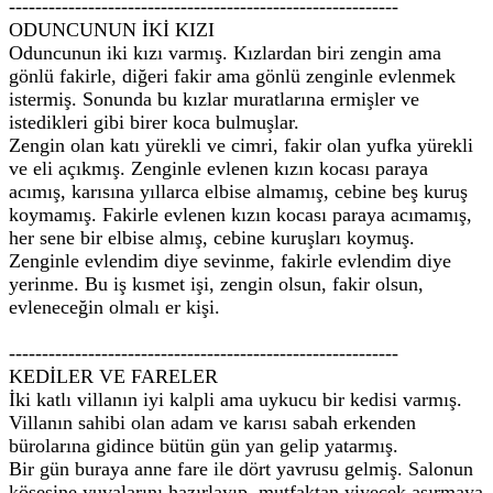
-----------------------------------------------------------
ODUNCUNUN İKİ KIZI
Oduncunun iki kızı varmış. Kızlardan biri zengin ama
gönlü fakirle, diğeri fakir ama gönlü zenginle evlenmek
istermiş. Sonunda bu kızlar muratlarına ermişler ve
istedikleri gibi birer koca bulmuşlar.
Zengin olan katı yürekli ve cimri, fakir olan yufka yürekli
ve eli açıkmış. Zenginle evlenen kızın kocası paraya
acımış, karısına yıllarca elbise almamış, cebine beş kuruş
koymamış. Fakirle evlenen kızın kocası paraya acımamış,
her sene bir elbise almış, cebine kuruşları koymuş.
Zenginle evlendim diye sevinme, fakirle evlendim diye
yerinme. Bu iş kısmet işi, zengin olsun, fakir olsun,
evleneceğin olmalı er kişi.
-----------------------------------------------------------
KEDİLER VE FARELER
İki katlı villanın iyi kalpli ama uykucu bir kedisi varmış.
Villanın sahibi olan adam ve karısı sabah erkenden
bürolarına gidince bütün gün yan gelip yatarmış.
Bir gün buraya anne fare ile dört yavrusu gelmiş. Salonun
köşesine yuvalarını hazırlayıp, mutfaktan yiyecek aşırmaya