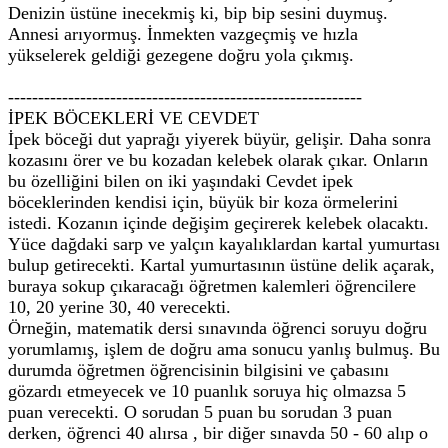
Denizin üstüne inecekmiş ki, bip bip sesini duymuş.
Annesi arıyormuş. İnmekten vazgeçmiş ve hızla
yükselerek geldiği gezegene doğru yola çıkmış.
-----------------------------------------------------------
İPEK BÖCEKLERİ VE CEVDET
İpek böceği dut yaprağı yiyerek büyür, gelişir. Daha sonra
kozasını örer ve bu kozadan kelebek olarak çıkar. Onların
bu özelliğini bilen on iki yaşındaki Cevdet ipek
böceklerinden kendisi için, büyük bir koza örmelerini
istedi. Kozanın içinde değişim geçirerek kelebek olacaktı.
Yüce dağdaki sarp ve yalçın kayalıklardan kartal yumurtası
bulup getirecekti. Kartal yumurtasının üstüne delik açarak,
buraya sokup çıkaracağı öğretmen kalemleri öğrencilere
10, 20 yerine 30, 40 verecekti.
Örneğin, matematik dersi sınavında öğrenci soruyu doğru
yorumlamış, işlem de doğru ama sonucu yanlış bulmuş. Bu
durumda öğretmen öğrencisinin bilgisini ve çabasını
gözardı etmeyecek ve 10 puanlık soruya hiç olmazsa 5
puan verecekti. O sorudan 5 puan bu sorudan 3 puan
derken, öğrenci 40 alırsa , bir diğer sınavda 50 - 60 alıp o