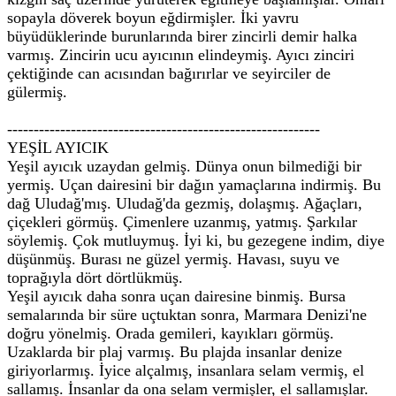
sopayla döverek boyun eğdirmişler. İki yavru
büyüdüklerinde burunlarında birer zincirli demir halka
varmış. Zincirin ucu ayıcının elindeymiş. Ayıcı zinciri
çektiğinde can acısından bağırırlar ve seyirciler de
gülermiş.
-----------------------------------------------------------
YEŞİL AYICIK
Yeşil ayıcık uzaydan gelmiş. Dünya onun bilmediği bir
yermiş. Uçan dairesini bir dağın yamaçlarına indirmiş. Bu
dağ Uludağ'mış. Uludağ'da gezmiş, dolaşmış. Ağaçları,
çiçekleri görmüş. Çimenlere uzanmış, yatmış. Şarkılar
söylemiş. Çok mutluymuş. İyi ki, bu gezegene indim, diye
düşünmüş. Burası ne güzel yermiş. Havası, suyu ve
toprağıyla dört dörtlükmüş.
Yeşil ayıcık daha sonra uçan dairesine binmiş. Bursa
semalarında bir süre uçtuktan sonra, Marmara Denizi'ne
doğru yönelmiş. Orada gemileri, kayıkları görmüş.
Uzaklarda bir plaj varmış. Bu plajda insanlar denize
giriyorlarmış. İyice alçalmış, insanlara selam vermiş, el
sallamış. İnsanlar da ona selam vermişler, el sallamışlar.