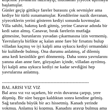
başlamışlar.
Günler geçip gittikçe fareler burasını çok sevmişler ama
kediye bir türlü ısınamamışlar. Kendilerine nazik davranan,
yiyeceklerin yerini gösteren kediyi sonunda kovmuşlar.
Villa sahibi, bakmış kedi gitmiş, yerine Canavar adında bir
kedi satın almış. Canavar, bırak farelerin mutfağa
gitmesine, burunlarını yuvadan çıkarmasına izin vermemiş.
Yavrularıyla birlikte aç kalan anne fare bir fırsatını bulup
villadan kaçmış ve iyi kalpli ama uykucu kediyi ormandaki
bir kulübede bulmuş. Ona durumu anlatmış, af dilemiş
ama kedi kesinlikle geri dönmemiş. Daha sonra yavrularını
yanına alan anne fare, gözyaşları içinde, villadan ayrılmış.
İyi kalpli ama uykucu kediyi ne kadar sevdiğini hep
yavrularına anlatmış.
-----------------------------------------------------------
BAL ARISI VIZ VIZ
Bal arısı vız vız uçarken, bir evin duvarına çarpıp, yere
düşmüş. Bir süre baygın kaldıktan sonra kendine gelmiş.
Sağ tarafında büyük bir acı hissetmiş. Kanadı yerinde
yokmuş. Anlamış ki kopmuş. Kanadını arayıp bulmuş ama