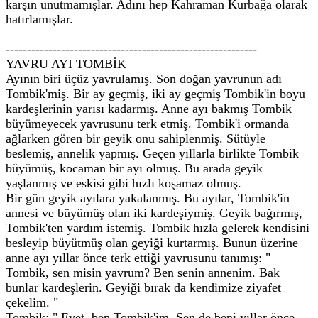
karşın unutmamışlar. Adını hep Kahraman Kurbağa olarak
hatırlamışlar.
-----------------------------------------------------------
YAVRU AYI TOMBİK
Ayının biri üçüz yavrulamış. Son doğan yavrunun adı
Tombik'miş. Bir ay geçmiş, iki ay geçmiş Tombik'in boyu
kardeşlerinin yarısı kadarmış. Anne ayı bakmış Tombik
büyümeyecek yavrusunu terk etmiş. Tombik'i ormanda
ağlarken gören bir geyik onu sahiplenmiş. Sütüyle
beslemiş, annelik yapmış. Geçen yıllarla birlikte Tombik
büyümüş, kocaman bir ayı olmuş. Bu arada geyik
yaşlanmış ve eskisi gibi hızlı koşamaz olmuş.
Bir gün geyik ayılara yakalanmış. Bu ayılar, Tombik'in
annesi ve büyümüş olan iki kardeşiymiş. Geyik bağırmış,
Tombik'ten yardım istemiş. Tombik hızla gelerek kendisini
besleyip büyütmüş olan geyiği kurtarmış. Bunun üzerine
anne ayı yıllar önce terk ettiği yavrusunu tanımış: "
Tombik, sen misin yavrum? Ben senin annenim. Bak
bunlar kardeşlerin. Geyiği bırak da kendimize ziyafet
çekelim. "
Tombik: " Evet, ben Tombik'im. Sen de beni yıllar önce