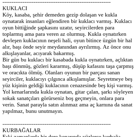
-----------------------------------------------------------
KUKLACI
Köy, kasaba, şehir demeden gezip dolaşan ve kukla
oynatarak insanları eğlendiren bir kuklacı varmış. Kuklacı
oyun bittiğinde şapkasını uzatır, seyircilerden para
toplarmış ama para veren az olurmuş. Kukla oynatırken
devleşen kuklacının neşeli hali, oyun bitince üzgün bir hal
alır, başı önde seyir meydanından ayrılırmış. Az önce onu
alkışlayanlar, acıyarak bakarmış.
Bir gün bu kuklacı bir kasabada kukla oynatırken, açlıktan
başı dönmüş, gözleri kararmış, düşüp kafasını taşa çarpmış
ve oracıkta ölmüş. Olanları oyunun bir parçası sanan
seyirciler, kuklacıyı çılgınca alkışlamışlar. Seyretmeye beş
yüz kişinin geldiği kuklacının cenazesinde beş kişi varmış.
Yol kenarlarında kukla oynatan, gitar çalan, şarkı söyleyen
sokak sanatçıları görürseniz boş geçmeyin, onlara para
verin. Sanat parayla satın alınmaz ama aç karnına da sanat
yapılmaz, bunu unutmayın.
-----------------------------------------------------------
KURBAĞALAR
Eski zamanlarda bir dere kenarında yüzlerce kurbağa