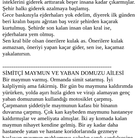
isteklerini giderek arttırarak beşer insana kadar çıkarmışlar.
Şehir halkı giderek azalmaya başlamış.
Gece baskınıyla ejderhaları yok edelim, diyerek ilk günden
beri kralın başını ağrıtan baş vezir şehirden kaçarak
kurtulmuş. Şehirde son kalan insan olan kral ise,
ejderhalara yem olmuş.
Sen kral bile olsan önerilere kulak as. Önerilere kulak
asmazsan, öneriyi yapan kaçar gider, sen ise, kaçamaz
yakalanırsın.
-----------------------------------------------------------
SİMİTÇİ MAYMUN VE YABAN DOMUZU AİLESİ
Bir maymun varmış. Ormanda simit satarmış. İyi
kalpliymiş ama fakirmiş. Bir gün bu maymuna kaldırımda
yürürken, yolda aşırı hızla giden ve virajı alamayan genç
yaban domuzunun kullandığı motosiklet çarpmış.
Çarpmanın şiddetiyle maymunun kafası bir binanın
duvarına çarpmış. Çok kan kaybeden maymunu hastaneye
kaldırmışlar ve ameliyata almışlar. İki ay komada kalan
maymun nihayet kendine gelmiş. Bir ay kadar daha
hastanede yatan ve hastane koridorlarında gezmeye
başlayan maymun mahkemeye çağrılıp sanık sandalyesine