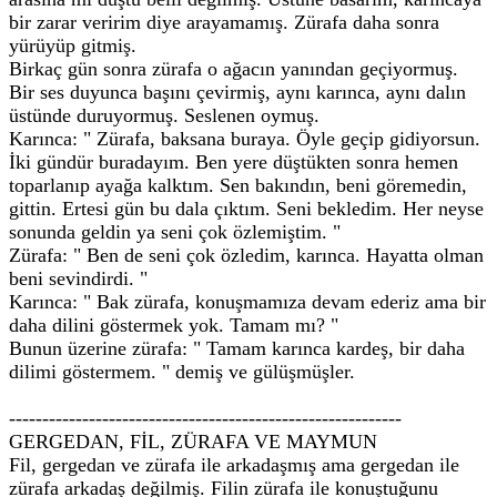
bir zarar veririm diye arayamamış. Zürafa daha sonra
yürüyüp gitmiş.
Birkaç gün sonra zürafa o ağacın yanından geçiyormuş.
Bir ses duyunca başını çevirmiş, aynı karınca, aynı dalın
üstünde duruyormuş. Seslenen oymuş.
Karınca: " Zürafa, baksana buraya. Öyle geçip gidiyorsun.
İki gündür buradayım. Ben yere düştükten sonra hemen
toparlanıp ayağa kalktım. Sen bakındın, beni göremedin,
gittin. Ertesi gün bu dala çıktım. Seni bekledim. Her neyse
sonunda geldin ya seni çok özlemiştim. "
Zürafa: " Ben de seni çok özledim, karınca. Hayatta olman
beni sevindirdi. "
Karınca: " Bak zürafa, konuşmamıza devam ederiz ama bir
daha dilini göstermek yok. Tamam mı? "
Bunun üzerine zürafa: " Tamam karınca kardeş, bir daha
dilimi göstermem. " demiş ve gülüşmüşler.
-----------------------------------------------------------
GERGEDAN, FİL, ZÜRAFA VE MAYMUN
Fil, gergedan ve zürafa ile arkadaşmış ama gergedan ile
zürafa arkadaş değilmiş. Filin zürafa ile konuştuğunu