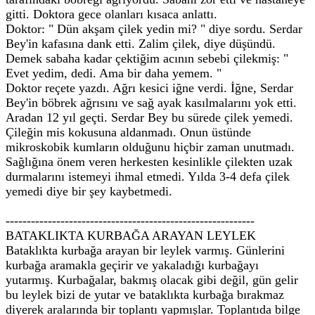
gitti. Doktora gece olanları kısaca anlattı.
Doktor: " Dün akşam çilek yedin mi? " diye sordu. Serdar
Bey'in kafasına dank etti. Zalim çilek, diye düşündü.
Demek sabaha kadar çektiğim acının sebebi çilekmiş: "
Evet yedim, dedi. Ama bir daha yemem. "
Doktor reçete yazdı. Ağrı kesici iğne verdi. İğne, Serdar
Bey'in böbrek ağrısını ve sağ ayak kasılmalarını yok etti.
Aradan 12 yıl geçti. Serdar Bey bu sürede çilek yemedi.
Çileğin mis kokusuna aldanmadı. Onun üstünde
mikroskobik kumların olduğunu hiçbir zaman unutmadı.
Sağlığına önem veren herkesten kesinlikle çilekten uzak
durmalarını istemeyi ihmal etmedi. Yılda 3-4 defa çilek
yemedi diye bir şey kaybetmedi.
-----------------------------------------------------------
BATAKLIKTA KURBAĞA ARAYAN LEYLEK
Bataklıkta kurbağa arayan bir leylek varmış. Günlerini
kurbağa aramakla geçirir ve yakaladığı kurbağayı
yutarmış. Kurbağalar, bakmış olacak gibi değil, gün gelir
bu leylek bizi de yutar ve bataklıkta kurbağa bırakmaz
diyerek aralarında bir toplantı yapmışlar. Toplantıda bilge