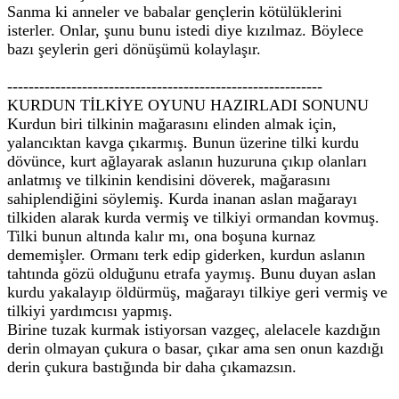
Sanma ki anneler ve babalar gençlerin kötülüklerini
isterler. Onlar, şunu bunu istedi diye kızılmaz. Böylece
bazı şeylerin geri dönüşümü kolaylaşır.
-----------------------------------------------------------
KURDUN TİLKİYE OYUNU HAZIRLADI SONUNU
Kurdun biri tilkinin mağarasını elinden almak için,
yalancıktan kavga çıkarmış. Bunun üzerine tilki kurdu
dövünce, kurt ağlayarak aslanın huzuruna çıkıp olanları
anlatmış ve tilkinin kendisini döverek, mağarasını
sahiplendiğini söylemiş. Kurda inanan aslan mağarayı
tilkiden alarak kurda vermiş ve tilkiyi ormandan kovmuş.
Tilki bunun altında kalır mı, ona boşuna kurnaz
dememişler. Ormanı terk edip giderken, kurdun aslanın
tahtında gözü olduğunu etrafa yaymış. Bunu duyan aslan
kurdu yakalayıp öldürmüş, mağarayı tilkiye geri vermiş ve
tilkiyi yardımcısı yapmış.
Birine tuzak kurmak istiyorsan vazgeç, alelacele kazdığın
derin olmayan çukura o basar, çıkar ama sen onun kazdığı
derin çukura bastığında bir daha çıkamazsın.