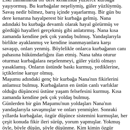
yaşıyormuş. Bu kurbağalar neşeliymiş, güler yüzlüymüş.
Savaş nedir bilmez, barış içinde yaşarlarmış. Bir gün bu
dere kenarına hayalperest bir kurbağa gelmiş. Nana
adındaki bu kurbağa devamlı olarak hayal görürmüş ve
gördüğü hayalleri gerçekmiş gibi anlatırmış. Nana kısa
zamanda kendine pek çok yandaş bulmuş. Yandaşlarıyla
birlikte ayaklanmış ve kendine inanmayanlara karşı
savaşıp, onları yenmiş. Böylelikle onlarca kurbağanın canı
pahasına hükümdarlığını ilan etmiş. Nana tahta oturur
oturmaz kurbağalara neşelenmeyi, güler yüzlü olmayı
yasaklamış. Onların üstünde baskı kurmuş, yediklerine,
içtiklerine karışır olmuş.
Maşumu adındaki genç bir kurbağa Nana'nın fikirlerini
anlamsız bulmuş. Kurbağaların en üstün canlı varlıklar
olduğu düşüncesi üstüne yaşam felsefesini kurmuş. Kısa
zamanda kendine pek çok yoldaş bulmuş.
Günlerden bir gün Maşumu'nun yoldaşları Nana'nın
yandaşlarıyla savaşmışlar ve onları yenmişler. Sonraki
yıllarda kurbağalar, özgür düşünce sistemini kurmuşlar, her
çeşit konuda fikir ileri sürüp, yorum yapmışlar. Yokmuş
öyle, böyle düşün, şöyle düşünme. Kim kimin özgür