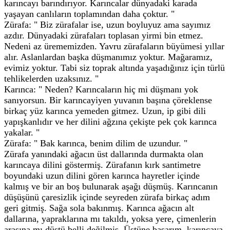
karıncayı barındırıyor. Karıncalar dünyadaki karada
yaşayan canlıların toplamından daha çoktur. "
Zürafa: " Biz zürafalar ise, uzun boyluyuz ama sayımız
azdır. Dünyadaki zürafaları toplasan yirmi bin etmez.
Nedeni az ürememizden. Yavru zürafaların büyümesi yıllar
alır. Aslanlardan başka düşmanımız yoktur. Mağaramız,
evimiz yoktur. Tabi siz toprak altında yaşadığınız için türlü
tehlikelerden uzaksınız. "
Karınca: " Neden? Karıncaların hiç mi düşmanı yok
sanıyorsun. Bir karıncayiyen yuvanın başına çöreklense
birkaç yüz karınca yemeden gitmez. Uzun, ip gibi dili
yapışkanlıdır ve her dilini ağzına çekişte pek çok karınca
yakalar. "
Zürafa: " Bak karınca, benim dilim de uzundur. "
Zürafa yanındaki ağacın üst dallarında durmakta olan
karıncaya dilini göstermiş. Zürafanın kırk santimetre
boyundaki uzun dilini gören karınca hayretler içinde
kalmış ve bir an boş bulunarak aşağı düşmüş. Karıncanın
düşüşünü çaresizlik içinde seyreden zürafa birkaç adım
geri gitmiş. Sağa sola bakınmış. Karınca ağacın alt
dallarına, yapraklarına mı takıldı, yoksa yere, çimenlerin
arasına mı düştü belli değilmiş. Üstüne basarım, karıncaya