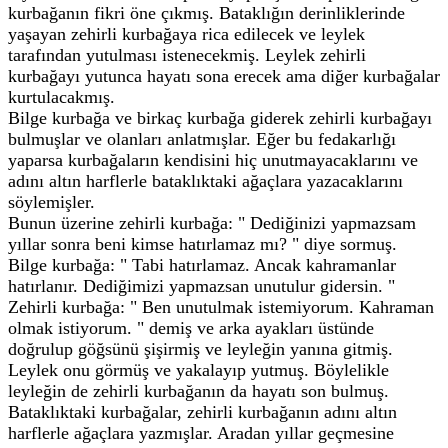
kurbağanın fikri öne çıkmış. Bataklığın derinliklerinde
yaşayan zehirli kurbağaya rica edilecek ve leylek
tarafından yutulması istenecekmiş. Leylek zehirli
kurbağayı yutunca hayatı sona erecek ama diğer kurbağalar
kurtulacakmış.
Bilge kurbağa ve birkaç kurbağa giderek zehirli kurbağayı
bulmuşlar ve olanları anlatmışlar. Eğer bu fedakarlığı
yaparsa kurbağaların kendisini hiç unutmayacaklarını ve
adını altın harflerle bataklıktaki ağaçlara yazacaklarını
söylemişler.
Bunun üzerine zehirli kurbağa: " Dediğinizi yapmazsam
yıllar sonra beni kimse hatırlamaz mı? " diye sormuş.
Bilge kurbağa: " Tabi hatırlamaz. Ancak kahramanlar
hatırlanır. Dediğimizi yapmazsan unutulur gidersin. "
Zehirli kurbağa: " Ben unutulmak istemiyorum. Kahraman
olmak istiyorum. " demiş ve arka ayakları üstünde
doğrulup göğsünü şişirmiş ve leyleğin yanına gitmiş.
Leylek onu görmüş ve yakalayıp yutmuş. Böylelikle
leyleğin de zehirli kurbağanın da hayatı son bulmuş.
Bataklıktaki kurbağalar, zehirli kurbağanın adını altın
harflerle ağaçlara yazmışlar. Aradan yıllar geçmesine