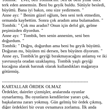
terk eden annemsin. Beni bu geyik buldu. Sütüyle besledi,
büyüttü. Bana iyi bakın, onu size yedirmem. "
Anne ayı: " Benim güzel oğlum, ben seni terk etmedim,
ormanda kaybettim. Sonra çok aradım ama bulamadım. "
Tombik: " Çok mu aradın? Onun için defol git, gelme
peşimizden diyordun. "
Anne ayı: " Tombik, ben senin annenim, seni ben
doğurdum. "
Tombik: " Doğru, doğurdun ama beni bu geyik büyüttü.
Doğuran mı, büyüten mi dersen, ben büyüten diyorum. "
Anne ayı, Tombik'in geyiği bırakmayacağını anlamış ve iki
yavrusuyla oradan uzaklaşmış. Tombik yaşlı geyiği
kucağına alarak barınak olarak kullandıkları mağaraya
götürmüş.
-----------------------------------------------------------
KARTALLAR ÖRDEK OLMAZ
Ördekler, daireler çizmişler, aralarında oyunlar
oynarlarmış. Bu oyunların kendilerine yararı çok,
başkalarına zararı yokmuş. Gün gelmiş bir ördek çıkmış,
diğer ördekleri bir oyun oynamaya zorlamış. İlk anda