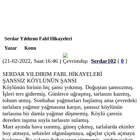
Serdar Yıldırım Fabl Hikayeleri
Yazar
Konu
(21-02-2022, Saat:16:46 )
Serdar102
[
0
]
SERDAR YILDIRIM FABL HİKAYELERİ
ŞANSSIZ KÖYLÜNÜN ŞANSI
Köylünün birinin hiç şansı yokmuş. Doğuştan şanssızmış.
İşleri ters gidermiş. Günlerce uğraşmış, tarlasını kazmış,
tohum atmış. Sonbahar yağmurları başlamış ama çevredeki
tarlalara yağmur yağmasına karşın, şanssız köylünün
tarlasına bir damla yağmur düşmemiş. Köylü çaresiz
dereden taşıma suyla tarlasını sulamış.
Mart ayında hava ısınmış, güneş çıkmış, tarlalarda ekinler
boy atmaya, sebzeler olgunlaşmaya, ağaçlar çiçek açmaya
başlamış. Bu yalancı bahar uzun sürmemiş, aniden yağan