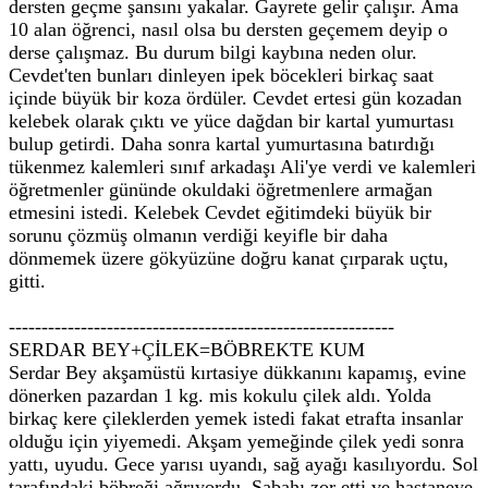
dersten geçme şansını yakalar. Gayrete gelir çalışır. Ama
10 alan öğrenci, nasıl olsa bu dersten geçemem deyip o
derse çalışmaz. Bu durum bilgi kaybına neden olur.
Cevdet'ten bunları dinleyen ipek böcekleri birkaç saat
içinde büyük bir koza ördüler. Cevdet ertesi gün kozadan
kelebek olarak çıktı ve yüce dağdan bir kartal yumurtası
bulup getirdi. Daha sonra kartal yumurtasına batırdığı
tükenmez kalemleri sınıf arkadaşı Ali'ye verdi ve kalemleri
öğretmenler gününde okuldaki öğretmenlere armağan
etmesini istedi. Kelebek Cevdet eğitimdeki büyük bir
sorunu çözmüş olmanın verdiği keyifle bir daha
dönmemek üzere gökyüzüne doğru kanat çırparak uçtu,
gitti.
-----------------------------------------------------------
SERDAR BEY+ÇİLEK=BÖBREKTE KUM
Serdar Bey akşamüstü kırtasiye dükkanını kapamış, evine
dönerken pazardan 1 kg. mis kokulu çilek aldı. Yolda
birkaç kere çileklerden yemek istedi fakat etrafta insanlar
olduğu için yiyemedi. Akşam yemeğinde çilek yedi sonra
yattı, uyudu. Gece yarısı uyandı, sağ ayağı kasılıyordu. Sol
tarafındaki böbreği ağrıyordu. Sabahı zor etti ve hastaneye