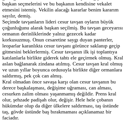
başkan seçmelerini ve bu başkanın kendisine vekalet
etmesini istemiş. Vekilin alacağı kararlar benim kararım
sayılır, demiş.
Seçimde tavşanların lideri cesur tavşan oyların büyük
çoğunluğunu alarak başkan seçilmiş. Bu tavşan geceyarısı
ormanın derinliklerinde yalnız gezecek kadar
korkusuzmuş. Onun cesaretine saygı duyan panterler,
leoparlar karanlıkta cesur tavşanı görünce saklanıp geçip
gitmesini beklerlermiş. Cesur tavşanın ilk işi toplantıya
katılanlarla birlikte giderek tahtı ele geçirmek olmuş. Kral
aslan bağlanarak zindana atılmış. Cesur tavşan kral olmuş
ve uzun yıllar boyunca ordusuyla birlikte diğer ormanlara
saldırmış, pek çok can almış.
Kral olmadan önce savaşa karşı olan cesur tavşanın bu
derece başkalaşması, değişime uğraması, can alması,
cesurken zalim olması yaşanmamış değildir. Prens kral
olur, şehzade padişah olur, değişir. Hele hele çobanın
hükümdar olup da diğer ülkelere saldırması, taş üstünde
taş, gövde üstünde baş bırakmaması açıklanamaz bir
faciadır.