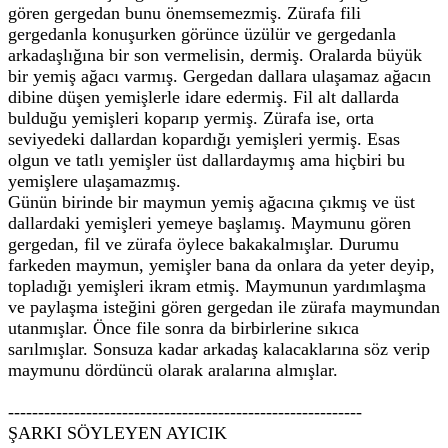
gören gergedan bunu önemsemezmiş. Zürafa fili
gergedanla konuşurken görünce üzülür ve gergedanla
arkadaşlığına bir son vermelisin, dermiş. Oralarda büyük
bir yemiş ağacı varmış. Gergedan dallara ulaşamaz ağacın
dibine düşen yemişlerle idare edermiş. Fil alt dallarda
bulduğu yemişleri koparıp yermiş. Zürafa ise, orta
seviyedeki dallardan kopardığı yemişleri yermiş. Esas
olgun ve tatlı yemişler üst dallardaymış ama hiçbiri bu
yemişlere ulaşamazmış.
Günün birinde bir maymun yemiş ağacına çıkmış ve üst
dallardaki yemişleri yemeye başlamış. Maymunu gören
gergedan, fil ve zürafa öylece bakakalmışlar. Durumu
farkeden maymun, yemişler bana da onlara da yeter deyip,
topladığı yemişleri ikram etmiş. Maymunun yardımlaşma
ve paylaşma isteğini gören gergedan ile zürafa maymundan
utanmışlar. Önce file sonra da birbirlerine sıkıca
sarılmışlar. Sonsuza kadar arkadaş kalacaklarına söz verip
maymunu dördüncü olarak aralarına almışlar.
-----------------------------------------------------------
ŞARKI SÖYLEYEN AYICIK