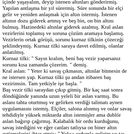
içinde yaşayalım, deyip istenen altınları gönderirmiş.
Yapılan antlaşma bir yıl sürermiş. Süre sonunda bir elçi
gelir ve yeniden anlaşmak için altın istermiş. İstenen
altının dozu giderek artmış ve beş bin, on bin altını
bulmuş. Hazinedeki altınlar giderek azalmış. Kral aslan
vezirlerini toplamış ve soruna çözüm aramaya başlamış.
Vezirlerin ortak görüşü, sorunu kurnaz tilkinin çözeceği
şeklindeymiş. Kurnaz tilki saraya davet edilmiş, olanlar
anlatılmış.
Kurnaz tilki: " Sayın kralım, beni baş vezir yaparsanız
sorunu kısa zamanda çözerim. " demiş.
Kral aslan: " Yeter ki savaş çıkmasın, altınlar bitmesin de
ne istersen yap. Kurnaz tilki şu andan itibaren baş
vezirimsin. Tam yetkiyle işe başla. "
Baş vezir tilki saraydan çıkıp gitmiş. Bir kaç saat sonra
döndüğünde yanında uzun yeleli bir aslan varmış. Bu
aslanı tahta oturtmuş ve gelirken verdiği talimatı aynen
uygulamasını istemiş. Elçiler, salona alınmış ve onlar savaş
tehdidiyle yüksek miktarda altın istemişler ama dublör
aslan bağırıp çağırmış. Kalabalık bir ordu kurduğunu,
savaş istediğini ve eğer canları tatlıysa on biner altın
getirmelerini ihtar etmiş: " Yoksa ordumla gelirim ve taş