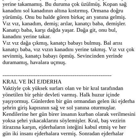
yerine takamamış. Bu duruma çok üzülmüş. Kopan sağ
kanadını sol kanadının altına kıstırmış. Ormana doğru
yürümüş. Onu bu halde gören birkaç arı yanına gelmiş.
Vız vız, kanadım, demiş; arılar, kanatçı baba, demişler.
Kanatçı baba, karşı dağda yaşar. Dağa git, onu bul,
kanadını yerine takar.
Vız vız dağa çıkmış, kanatçı babayı bulmuş. Bal arısı
kanatçı baba, vız vızın kanadını yerine takmış. Vız vız çok
sevinmiş, kanatçı babayı öpmüş. Sevincinden yerinde
duramamış, havalara uçmuş.
-----------------------------------------------------------
KRAL VE İKİ EJDERHA
Vaktiyle çok yüksek surları olan ve bir kral tarafından
yönetilen bir şehir devleti varmış. Halk huzur içinde
yaşıyormuş. Günlerden bir gün ormandan gelen iki ejderha
şehrin giriş kapısının sağ ve sol yanına oturmuşlar.
Kendilerine her gün birer insanın kurban olarak verilmesini
yoksa şehri yıkacaklarını söylemişler. Kral, baş vezirin
itirazına karşın, ejderhaların isteğini kabul etmiş ve her
gün iki insanı ejderhalara vermiş. Sonradan ejderhalar