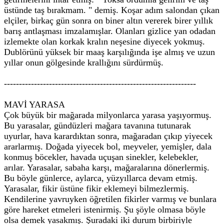
üstünde taş bırakmam. " demiş. Koşar adım salondan çıkan
elçiler, birkaç gün sonra on biner altın vererek birer yıllık
barış antlaşması imzalamışlar. Olanları gizlice yan odadan
izlemekte olan korkak kralın neşesine diyecek yokmuş.
Dublörünü yüksek bir maaş karşılığında işe almış ve uzun
yıllar onun gölgesinde krallığını sürdürmüş.
----------------------------------------------------------------
MAVİ YARASA
Çok büyük bir mağarada milyonlarca yarasa yaşıyormuş.
Bu yarasalar, gündüzleri mağara tavanına tutunarak
uyurlar, hava karardıktan sonra, mağaradan çıkıp yiyecek
ararlarmış. Doğada yiyecek bol, meyveler, yemişler, dala
konmuş böcekler, havada uçuşan sinekler, kelebekler,
arılar. Yarasalar, sabaha karşı, mağaralarına dönerlermiş.
Bu böyle günlerce, aylarca, yüzyıllarca devam etmiş.
Yarasalar, fikir üstüne fikir eklemeyi bilmezlermiş.
Kendilerine yavruyken öğretilen fikirler varmış ve bunlara
göre hareket etmeleri istenirmiş. Şu şöyle olmasa böyle
olsa demek yasakmış. Şuradaki iki durum birbiriyle