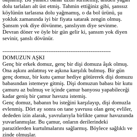
dolu tarlaları alt üst etmiş. Tahmin ettiğiniz gibi, şanssız
köylünün tarlasına dolu yağmamış, o da bol ürünü, şu
yokluk zamanında iyi bir fiyata satarak zengin olmuş.
Şansım yok diye dövünme, şanslıyım diye sevinme.
Devran döner ve öyle bir gün gelir ki, şansım yok diyen
sevinir, şanslı dövünür.
-----------------------------------------------------------
DOMUZUN AŞKI
Genç bir erkek domuz, genç bir dişi domuza âşık olmuş.
Ona aşkını anlatmış ve aşkına karşılık bulmuş. Bir gün
genç domuz, bir kutu çamur hediye götürerek dişi domuzu
babasından istemeye gitmiş. Dişi domuzun babası bir kutu
çamuru az bulmuş ve içinde çamur banyosu yapabileceği
kadar geniş bir çamur havuzu istemiş.
Genç domuz, babanın bu isteğini karşılayıp, dişi domuzla
evlenmiş. Dört ay sonra on tane yavrusu olan genç evliler,
dededen izin alarak, yavrularıyla birlikte çamur havuzunda
yuvarlanmışlar. Bu çamur, onların derilerindeki
parazitlerden kurtulmalarını sağlarmış. Böylece sağlıklı ve
zinde olmuşlar.