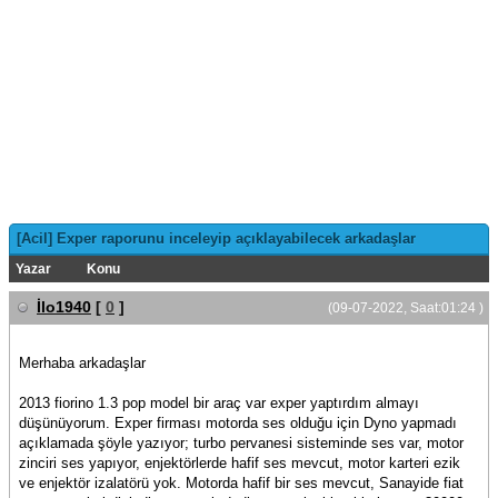
[Acil] Exper raporunu inceleyip açıklayabilecek arkadaşlar
Yazar
Konu
İlo1940
[
0
]
(09-07-2022, Saat:01:24 )
Merhaba arkadaşlar
2013 fiorino 1.3 pop model bir araç var exper yaptırdım almayı
düşünüyorum. Exper firması motorda ses olduğu için Dyno yapmadı
açıklamada şöyle yazıyor; turbo pervanesi sisteminde ses var, motor
zinciri ses yapıyor, enjektörlerde hafif ses mevcut, motor karteri ezik
ve enjektör izalatörü yok. Motorda hafif bir ses mevcut, Sanayide fiat