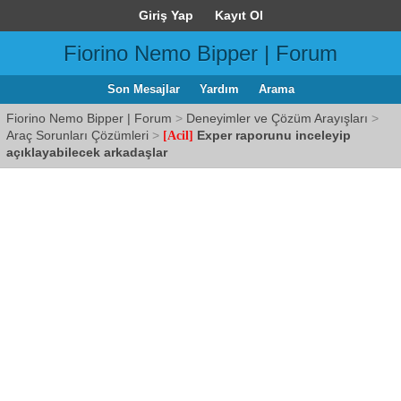
Giriş Yap
Kayıt Ol
Fiorino Nemo Bipper | Forum
Son Mesajlar
Yardım
Arama
Fiorino Nemo Bipper | Forum
>
Deneyimler ve Çözüm Arayışları
>
Araç Sorunları Çözümleri
>
Exper raporunu inceleyip
[Acil]
açıklayabilecek arkadaşlar