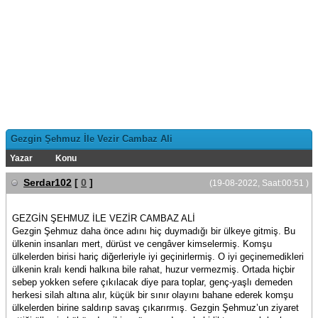
Gezgin Şehmuz İle Vezir Cambaz Ali
Yazar
Konu
Serdar102
[
0
]
(19-08-2022, Saat:00:51 )
GEZGİN ŞEHMUZ İLE VEZİR CAMBAZ ALİ
Gezgin Şehmuz daha önce adını hiç duymadığı bir ülkeye gitmiş. Bu
ülkenin insanları mert, dürüst ve cengâver kimselermiş. Komşu
ülkelerden birisi hariç diğerleriyle iyi geçinirlermiş. O iyi geçinemedikleri
ülkenin kralı kendi halkına bile rahat, huzur vermezmiş. Ortada hiçbir
sebep yokken sefere çıkılacak diye para toplar, genç-yaşlı demeden
herkesi silah altına alır, küçük bir sınır olayını bahane ederek komşu
ülkelerden birine saldırıp savaş çıkarırmış. Gezgin Şehmuz’un ziyaret