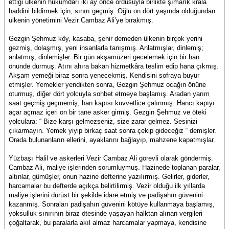
ettiği ülkenin hükümdarı iki ay önce ordusuyla birlikte şımarık krala
haddini bildirmek için, sınırı geçmiş. Oğlu on dört yaşında olduğundan
ülkenin yönetimini Vezir Cambaz Ali’ye bırakmış.
Gezgin Şehmuz köy, kasaba, şehir demeden ülkenin birçok yerini
gezmiş, dolaşmış, yeni insanlarla tanışmış. Anlatmışlar, dinlemiş;
anlatmış, dinlemişler. Bir gün akşamüzeri gecelemek için bir han
önünde durmuş. Atını ahıra bakan hizmetkâra teslim edip hana çıkmış.
Akşam yemeği biraz sonra yenecekmiş. Kendisini sofraya buyur
etmişler. Yemekler yendikten sonra, Gezgin Şehmuz ocağın önüne
oturmuş, diğer dört yolcuyla sohbet etmeye başlamış. Aradan yarım
saat geçmiş geçmemiş, han kapısı kuvvetlice çalınmış. Hancı kapıyı
açar açmaz içeri on bir tane asker girmiş. Gezgin Şehmuz ve öteki
yolculara: “ Bize karşı gelmezseniz, size zarar gelmez. Sesinizi
çıkarmayın. Yemek yiyip birkaç saat sonra çekip gideceğiz “ demişler.
Orada bulunanların ellerini, ayaklarını bağlayıp, mahzene kapatmışlar.
Yüzbaşı Halil ve askerleri Vezir Cambaz Ali görevli olarak göndermiş.
Cambaz Ali, maliye işlerinden sorumluymuş. Hazinede toplanan paralar,
altınlar, gümüşler, onun hazine defterine yazılırmış. Gelirler, giderler,
harcamalar bu defterde açıkça belirtilirmiş. Vezir olduğu ilk yıllarda
maliye işlerini dürüst bir şekilde idare etmiş ve padişahın güvenini
kazanmış. Sonraları padişahın güvenini kötüye kullanmaya başlamış,
yoksulluk sınırının biraz ötesinde yaşayan halktan alınan vergileri
çoğaltarak, bu paralarla akıl almaz harcamalar yapmaya, kendisine