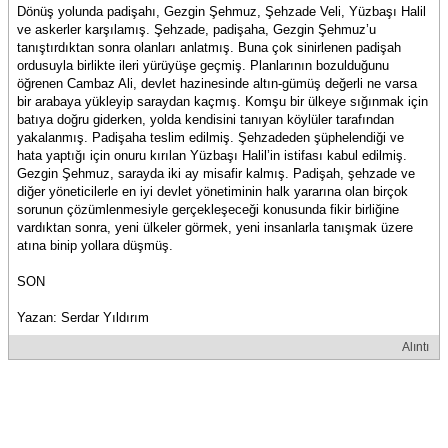
Dönüş yolunda padişahı, Gezgin Şehmuz, Şehzade Veli, Yüzbaşı Halil
ve askerler karşılamış. Şehzade, padişaha, Gezgin Şehmuz’u
tanıştırdıktan sonra olanları anlatmış. Buna çok sinirlenen padişah
ordusuyla birlikte ileri yürüyüşe geçmiş. Planlarının bozulduğunu
öğrenen Cambaz Ali, devlet hazinesinde altın-gümüş değerli ne varsa
bir arabaya yükleyip saraydan kaçmış. Komşu bir ülkeye sığınmak için
batıya doğru giderken, yolda kendisini tanıyan köylüler tarafından
yakalanmış. Padişaha teslim edilmiş. Şehzadeden şüphelendiği ve
hata yaptığı için onuru kırılan Yüzbaşı Halil’in istifası kabul edilmiş.
Gezgin Şehmuz, sarayda iki ay misafir kalmış. Padişah, şehzade ve
diğer yöneticilerle en iyi devlet yönetiminin halk yararına olan birçok
sorunun çözümlenmesiyle gerçekleşeceği konusunda fikir birliğine
vardıktan sonra, yeni ülkeler görmek, yeni insanlarla tanışmak üzere
atına binip yollara düşmüş.
SON
Yazan: Serdar Yıldırım
Alıntı