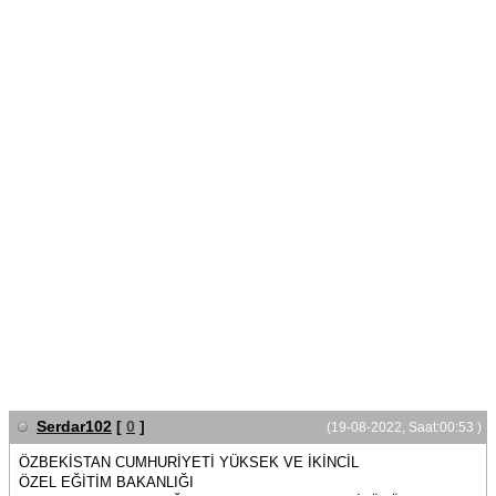
Serdar102
[
0
]
(19-08-2022, Saat:00:53 )
ÖZBEKİSTAN CUMHURİYETİ YÜKSEK VE İKİNCİL
ÖZEL EĞİTİM BAKANLIĞI