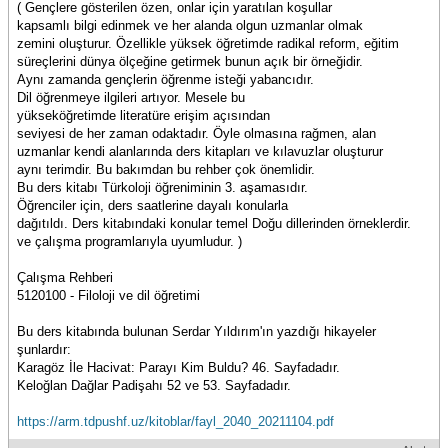
( Gençlere gösterilen özen, onlar için yaratılan koşullar
kapsamlı bilgi edinmek ve her alanda olgun uzmanlar olmak
zemini oluşturur. Özellikle yüksek öğretimde radikal reform, eğitim
süreçlerini dünya ölçeğine getirmek bunun açık bir örneğidir.
Aynı zamanda gençlerin öğrenme isteği yabancıdır.
Dil öğrenmeye ilgileri artıyor. Mesele bu
yükseköğretimde literatüre erişim açısından
seviyesi de her zaman odaktadır. Öyle olmasına rağmen, alan
uzmanlar kendi alanlarında ders kitapları ve kılavuzlar oluşturur
aynı terimdir. Bu bakımdan bu rehber çok önemlidir.
Bu ders kitabı Türkoloji öğreniminin 3. aşamasıdır.
Öğrenciler için, ders saatlerine dayalı konularla
dağıtıldı. Ders kitabındaki konular temel Doğu dillerinden örneklerdir.
ve çalışma programlarıyla uyumludur. )
Çalışma Rehberi
5120100 - Filoloji ve dil öğretimi
Bu ders kitabında bulunan Serdar Yıldırım'ın yazdığı hikayeler
şunlardır:
Karagöz İle Hacivat: Parayı Kim Buldu? 46. Sayfadadır.
Keloğlan Dağlar Padişahı 52 ve 53. Sayfadadır.
https://arm.tdpushf.uz/kitoblar/fayl_2040_20211104.pdf