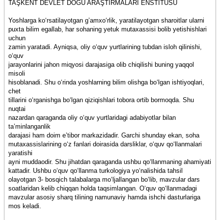
TAŞKENT DEVLET DOĞU ARAŞTIRMALARI ENSTİTÜSÜ
Yoshlarga ko‘rsatilayotgan g’amxo‘rlik, yaratilayotgan sharoitlar ularni
puxta bilim egallab, har sohaning yetuk mutaxassisi bolib yetishishlari
uchun
zamin yaratadi. Ayniqsa, oliy o‘quv yurtlarining tubdan isloh qilinishi,
o‘quv
jarayonlarini jahon miqyosi darajasiga olib chiqilishi buning yaqqol
misoli
hisoblanadi. Shu o‘rinda yoshlarning bilim olishga bo‘lgan ishtiyoqlari,
chet
tillarini o‘rganishga bo‘lgan qiziqishlari tobora ortib bormoqda. Shu
nuqtai
nazardan qaraganda oliy o‘quv yurtlaridagi adabiyotlar bilan
ta’minlanganlik
darajasi ham doim e’tibor markazidadir. Garchi shunday ekan, soha
mutaxassislarining o‘z fanlari doirasida darsliklar, o‘quv qo‘llanmalari
yaratishi
ayni muddaodir. Shu jihatdan qaraganda ushbu qo‘llanmaning ahamiyati
kattadir. Ushbu o‘quv qo‘llanma turkologiya yo‘nalishida tahsil
olayotgan 3- bosqich talabalarga mo‘ljallangan bo‘lib, mavzular dars
soatlaridan kelib chiqqan holda taqsimlangan. O‘quv qo‘llanmadagi
mavzular asosiy sharq tilining namunaviy hamda ishchi dasturlariga
mos keladi.