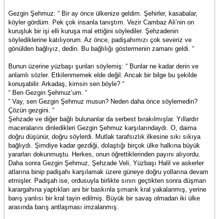
Gezgin Şehmuz: “ Bir ay önce ülkenize geldim. Şehirler, kasabalar,
köyler gördüm. Pek çok insanla tanıştım. Vezir Cambaz Ali’nin on
kuruşluk bir işi elli kuruşa mal ettiğini söylediler. Şehzadenin
söylediklerine katılıyorum. Az önce, padişahımızı çok severiz ve
gönülden bağlıyız, dedin. Bu bağlılığı göstermenin zamanı geldi. “
Bunun üzerine yüzbaşı şunları söylemiş: “ Bunlar ne kadar derin ve
anlamlı sözler. Etkilenmemek elde değil. Ancak bir bilge bu şekilde
konuşabilir. Arkadaş, kimsin sen böyle? “
“ Ben Gezgin Şehmuz’um. “
“ Vay, sen Gezgin Şehmuz musun? Neden daha önce söylemedin?
Çözün gezgini. “
Şehzade ve diğer bağlı bulunanlar da serbest bırakılmışlar. Yıllardır
maceralarını dinledikleri Gezgin Şehmuz karşılarındaydı. O, daima
doğru düşünür, doğru söylerdi. Mutlak tarafsızlık ilkesine sıkı sıkıya
bağlıydı. Şimdiye kadar gezdiği, dolaştığı birçok ülke halkına büyük
yararları dokunmuştu. Herkes, onun öğrettiklerinden payını alıyordu.
Daha sonra Gezgin Şehmuz, Şehzade Veli, Yüzbaşı Halil ve askerler
atlarına binip padişahı karşılamak üzere güneye doğru yollarına devam
etmişler. Padişah ise, ordusuyla birlikte sınırı geçtikten sonra düşman
karargahına yaptıkları ani bir baskınla şımarık kral yakalanmış, yerine
barış yanlısı bir kral tayin edilmiş. Büyük bir savaş olmadan iki ülke
arasında barış antlaşması imzalanmış.