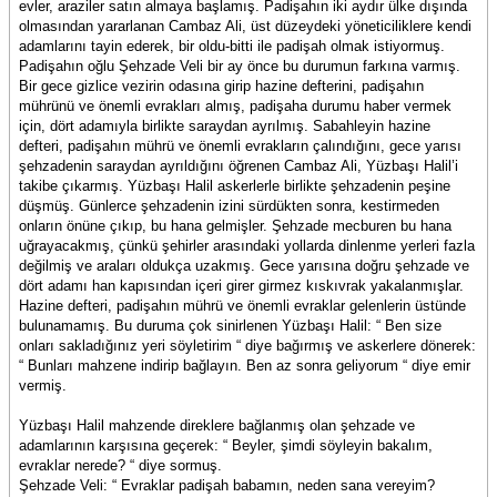
evler, araziler satın almaya başlamış. Padişahın iki aydır ülke dışında
olmasından yararlanan Cambaz Ali, üst düzeydeki yöneticiliklere kendi
adamlarını tayin ederek, bir oldu-bitti ile padişah olmak istiyormuş.
Padişahın oğlu Şehzade Veli bir ay önce bu durumun farkına varmış.
Bir gece gizlice vezirin odasına girip hazine defterini, padişahın
mührünü ve önemli evrakları almış, padişaha durumu haber vermek
için, dört adamıyla birlikte saraydan ayrılmış. Sabahleyin hazine
defteri, padişahın mührü ve önemli evrakların çalındığını, gece yarısı
şehzadenin saraydan ayrıldığını öğrenen Cambaz Ali, Yüzbaşı Halil’i
takibe çıkarmış. Yüzbaşı Halil askerlerle birlikte şehzadenin peşine
düşmüş. Günlerce şehzadenin izini sürdükten sonra, kestirmeden
onların önüne çıkıp, bu hana gelmişler. Şehzade mecburen bu hana
uğrayacakmış, çünkü şehirler arasındaki yollarda dinlenme yerleri fazla
değilmiş ve araları oldukça uzakmış. Gece yarısına doğru şehzade ve
dört adamı han kapısından içeri girer girmez kıskıvrak yakalanmışlar.
Hazine defteri, padişahın mührü ve önemli evraklar gelenlerin üstünde
bulunamamış. Bu duruma çok sinirlenen Yüzbaşı Halil: “ Ben size
onları sakladığınız yeri söyletirim “ diye bağırmış ve askerlere dönerek:
“ Bunları mahzene indirip bağlayın. Ben az sonra geliyorum “ diye emir
vermiş.
Yüzbaşı Halil mahzende direklere bağlanmış olan şehzade ve
adamlarının karşısına geçerek: “ Beyler, şimdi söyleyin bakalım,
evraklar nerede? “ diye sormuş.
Şehzade Veli: “ Evraklar padişah babamın, neden sana vereyim?