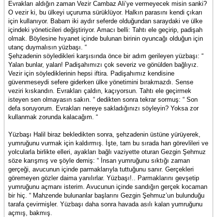
Evrakları aldığın zaman Vezir Cambaz Ali’ye vermeyecek misin sanki?
O vezir ki, bu ülkeyi uçuruma sürüklüyor. Halkın parasını kendi çıkarı
için kullanıyor. Babam iki aydır seferde olduğundan saraydaki ve ülke
içindeki yöneticileri değiştiriyor. Amacı belli: Tahtı ele geçirip, padişah
olmak. Böylesine hıyanet içinde bulunan birinin oyuncağı olduğun için
utanç duymalısın yüzbaşı. “
Şehzadenin söyledikleri karşısında önce bir adım gerileyen yüzbaşı: “
Yalan bunlar, yalan! Padişahımızı çok severiz ve gönülden bağlıyız.
Vezir için söylediklerinin hepsi iftira. Padişahımız kendisine
güvenmeseydi sefere giderken ülke yönetimini bırakmazdı. Sense
veziri kıskandın. Evrakları çaldın, kaçıyorsun. Tahtı ele geçirmek
isteyen sen olmayasın sakın. “ dedikten sonra tekrar sormuş: “ Son
defa soruyorum. Evrakları nereye sakladığınızı söyleyin? Yoksa zor
kullanmak zorunda kalacağım. “
Yüzbaşı Halil biraz bekledikten sonra, şehzadenin üstüne yürüyerek,
yumruğunu vurmak için kaldırmış. İşte, tam bu sırada han görevlileri ve
yolcularla birlikte elleri, ayakları bağlı vaziyette oturan Gezgin Şehmuz
söze karışmış ve şöyle demiş: “ İnsan yumruğunu sıktığı zaman
gerçeği, avucunun içinde parmaklarıyla tuttuğunu sanır. Gerçekleri
göremeyen gözler daima yanılırlar. Yüzbaşı!.. Parmaklarını gevşetip
yumruğunu açmanı isterim. Avucunun içinde sandığın gerçek kocaman
bir hiç. “ Mahzende bulunanlar başlarını Gezgin Şehmuz’un bulunduğu
tarafa çevirmişler. Yüzbaşı daha sonra havada asılı kalan yumruğunu
açmış, bakmış.