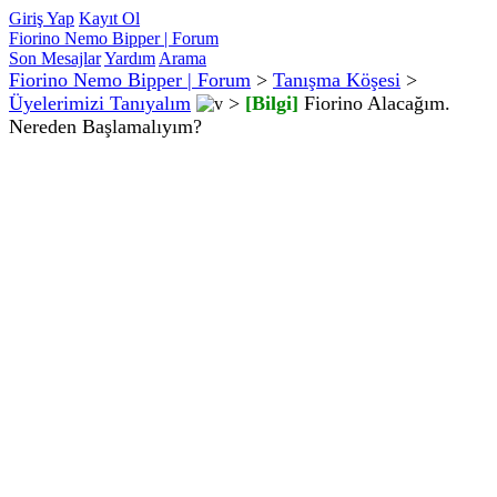
Giriş Yap
Kayıt Ol
Fiorino Nemo Bipper | Forum
Son Mesajlar
Yardım
Arama
Fiorino Nemo Bipper | Forum
>
Tanışma Köşesi
>
Üyelerimizi Tanıyalım
>
[Bilgi]
Fiorino Alacağım.
Nereden Başlamalıyım?