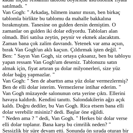
satılmadı. "
Van Gogh: " Arkadaş, bilmem inanır mısın, ben birkaç
tablomla birlikte bu tablomu da mahalle bakkalına
bırakmıştım. Tanesine on gulden dersin demiştim. O
zamanlar on gulden iki dolar ediyordu. Tabloları alan
olmadı. Biri satılsa zeytin, peynir ve ekmek alacaktım.
Zaman bana çok zalim davrandı. Yetenek var ama açsın,
bırak Van Gogh'un aklı kaçsın. Çıldırmak işten değil. "
Ben: " Sayın Van Gogh, siz ortaya çıksanız, ben bu tabloyu
yapan ressam Van Gogh'um deseniz. Tablonuzu satın
almak için, fiyat artıran şu dolar milyonerleri, size yüz
dolar bağış yapmazlar. "
Van Gogh: " Sen de abarttın ama yüz dolar vermezlermiş?
Ben de elli dolar isterim. Vermezlerse intihar ederim. "
Van Gogh müzayede salonunun orta yerine çıktı. Ellerini
havaya kaldırdı. Kendini tanıttı. Salondakilerin ağzı açık
kaldı. Doğru dediler, bu Van Gogh. Rica etsem bana elli
dolar verebilir misiniz? dedi. Başlar öne eğildi.
" Neden ama ? " dedi, Van Gogh. " Herkes bir dolar verse
elli dolar toplanır. Bana karşı bu cimrilik neden? "
Sessizlik bir süre devam etti. Sonunda ön sırada oturan bir