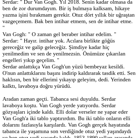
Serdar: " Dur Van Gogh. Yıl 2018. Senin kadar olmasa da
ben de zor durumdayım. Bir iş bulmaya kalksam, hikaye
yazma işini bırakmam gerekir. Otuz dört yıllık bir uğraştan
vazgeçemem. Bak ben intihar etmem, sen de intihar etme.
"
Van Gogh: " O zaman gel beraber intihar edelim. "
Serdar: " Hayır. intihar yok. Acılara birlikte göğüs
gereceğiz ve galip geleceğiz. Şimdiye kadar hiç
yenilmedim ve sen de yenilmezsin. Önümüze çıkarılan
engelleri yıkıp geçelim. "
Serdar anlattıkça Van Gogh'un yüzü bembeyaz kesildi.
O'nun anlattıklarını başını indirip kaldırarak tasdik etti. Sen
haklısın, ben bir ellerimi yıkayıp geleyim, dedi. Yerinden
kalktı, lavaboya doğru yürüdü.
Aradan zaman geçti. Tabanca sesi duyuldu. Serdar
lavaboya koştu. Van Gogh yerde yatıyordu. Serdar
gözyaşları içinde kaldı. Elli dolar verseler ne yapar eder
Van Gogh'a iki tablo yaptırırdım. Bu iki tablo onların elli
dolarını fazlasıyla karşılardı. Van Gogh gerçek hayatında
tabanca ile yaşamına son verdiğinde otuz yedi yaşındaydı
ve hep otuz yedi yaşında kaldı. 1853-1890 yılları arasında