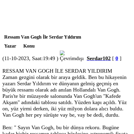
Ressam Van Gogh İle Serdar Yıldırım
Yazar
Konu
(11-10-2023, Saat:19:49 )
Serdar102
[
0
]
RESSAM VAN GOGH İLE SERDAR YILDIRIM
Zaman gezgini olarak bir araya geldik. Ben bu hikayenin
yazarı Serdar Yıldırım ve dünyanın gelmiş geçmiş en
büyük ressamı olarak adı anılan Hollandalı Van Gogh.
Paris'te bir müzayede salonunda Van Gogh'un "Kafede
Akşam" adındaki tablosu satıldı. Yüzden kapı açıldı. Yüz
on, yüz yirmi derken, iki yüz milyon dolara alıcı buldu.
Van Gogh her pey sürüşte vay be, vay be dedi, durdu.
Ben: " Sayın Van Gogh, bu bir dünya rekoru. Bugüne
kadar hiçbir ressamın tablosu böylesine astronomik fiyata