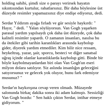
holding sahibi, şimdi size o parayı verirsek hayatın
sıkıntısından kurtulur, rahatlarsınız. Bir daha böylesine üst
düzeyde resimler yapamazsınız diye endişe ediyoruz, dedi.
Serdar Yıldırım ayağa fırladı ve gür sesiyle haykırdı: "
Hayır, " dedi. " Yalan söylüyorsun. Van Gogh yaşarken
parasal yardım yapılsaydı çok daha üst düzeyde, çok daha
kaliteli resimler yapardı. O zamanın insanları, nasılsa bu
da ötekiler gibi tarihin karanlıkları arasında kaybolup
gider, diyerek yardım etmediler. Kim bilir nice ressam,
heykeltraş, yazar, şair, sporcu, besteci ve diğer sanatsal
uğraş içinde olanlar karanlıklarda kaybolup gitti. Binde bir
böyle kaybolmayanlardan biri olan Van Gogh'un eseri
milyon dolara satılıyor. Siz aslında insanlığın geleceğini
satıyorsunuz ve gelecek yok oluyor, bunu fark edemiyor
musunuz? "
Serdar'ın haykırışına cevap veren olmadı. Müzayede
salonunda birkaç dakika sonra iki adam kalmıştı. Sessizliği
Van Gogh bozdu: " Sen haklı çıktın Serdar, intihar etmeye
gidiyorum. "