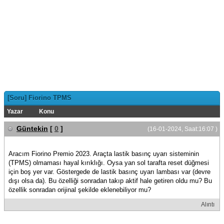
[Soru] Fiorino TPMS
Yazar
Konu
Güntekin
[
0
]
(16-01-2024, Saat:16:07 )
Aracım Fiorino Premio 2023. Araçta lastik basınç uyarı sisteminin
(TPMS) olmaması hayal kırıklığı. Oysa yan sol tarafta reset düğmesi
için boş yer var. Göstergede de lastik basınç uyarı lambası var (devre
dışı olsa da). Bu özelliği sonradan takıp aktif hale getiren oldu mu? Bu
özellik sonradan orijinal şekilde eklenebiliyor mu?
Alıntı