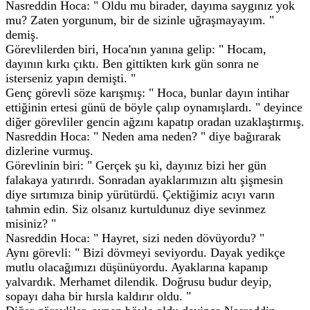
Nasreddin Hoca: " Oldu mu birader, dayıma saygınız yok
mu? Zaten yorgunum, bir de sizinle uğraşmayayım. "
demiş.
Görevlilerden biri, Hoca'nın yanına gelip: " Hocam,
dayının kırkı çıktı. Ben gittikten kırk gün sonra ne
isterseniz yapın demişti. "
Genç görevli söze karışmış: " Hoca, bunlar dayın intihar
ettiğinin ertesi günü de böyle çalıp oynamışlardı. " deyince
diğer görevliler gencin ağzını kapatıp oradan uzaklaştırmış.
Nasreddin Hoca: " Neden ama neden? " diye bağırarak
dizlerine vurmuş.
Görevlinin biri: " Gerçek şu ki, dayınız bizi her gün
falakaya yatırırdı. Sonradan ayaklarımızın altı şişmesin
diye sırtımıza binip yürütürdü. Çektiğimiz acıyı varın
tahmin edin. Siz olsanız kurtuldunuz diye sevinmez
misiniz? "
Nasreddin Hoca: " Hayret, sizi neden dövüyordu? "
Aynı görevli: " Bizi dövmeyi seviyordu. Dayak yedikçe
mutlu olacağımızı düşünüyordu. Ayaklarına kapanıp
yalvardık. Merhamet dilendik. Doğrusu budur deyip,
sopayı daha bir hırsla kaldırır oldu. "