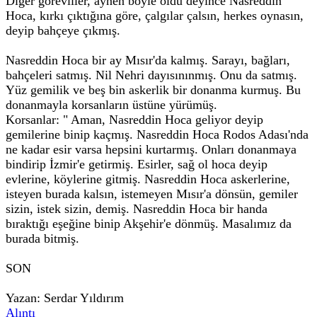
Diğer görevliler, aynen böyle oldu deyince Nasreddin
Hoca, kırkı çıktığına göre, çalgılar çalsın, herkes oynasın,
deyip bahçeye çıkmış.
Nasreddin Hoca bir ay Mısır'da kalmış. Sarayı, bağları,
bahçeleri satmış. Nil Nehri dayısınınmış. Onu da satmış.
Yüz gemilik ve beş bin askerlik bir donanma kurmuş. Bu
donanmayla korsanların üstüne yürümüş.
Korsanlar: " Aman, Nasreddin Hoca geliyor deyip
gemilerine binip kaçmış. Nasreddin Hoca Rodos Adası'nda
ne kadar esir varsa hepsini kurtarmış. Onları donanmaya
bindirip İzmir'e getirmiş. Esirler, sağ ol hoca deyip
evlerine, köylerine gitmiş. Nasreddin Hoca askerlerine,
isteyen burada kalsın, istemeyen Mısır'a dönsün, gemiler
sizin, istek sizin, demiş. Nasreddin Hoca bir handa
bıraktığı eşeğine binip Akşehir'e dönmüş. Masalımız da
burada bitmiş.
SON
Yazan: Serdar Yıldırım
Alıntı