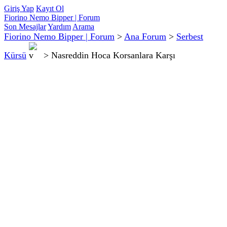
Giriş Yap
Kayıt Ol
Fiorino Nemo Bipper | Forum
Son Mesajlar
Yardım
Arama
Fiorino Nemo Bipper | Forum
>
Ana Forum
>
Serbest
Kürsü
>
Nasreddin Hoca Korsanlara Karşı