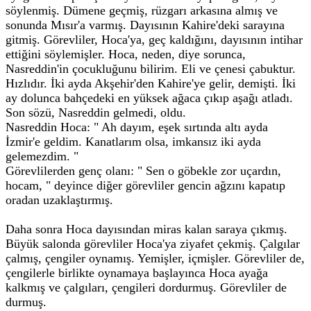
söylenmiş. Dümene geçmiş, rüzgarı arkasına almış ve
sonunda Mısır'a varmış. Dayısının Kahire'deki sarayına
gitmiş. Görevliler, Hoca'ya, geç kaldığını, dayısının intihar
ettiğini söylemişler. Hoca, neden, diye sorunca,
Nasreddin'in çocukluğunu bilirim. Eli ve çenesi çabuktur.
Hızlıdır. İki ayda Akşehir'den Kahire'ye gelir, demişti. İki
ay dolunca bahçedeki en yüksek ağaca çıkıp aşağı atladı.
Son sözü, Nasreddin gelmedi, oldu.
Nasreddin Hoca: " Ah dayım, eşek sırtında altı ayda
İzmir'e geldim. Kanatlarım olsa, imkansız iki ayda
gelemezdim. "
Görevlilerden genç olanı: " Sen o göbekle zor uçardın,
hocam, " deyince diğer görevliler gencin ağzını kapatıp
oradan uzaklaştırmış.
Daha sonra Hoca dayısından miras kalan saraya çıkmış.
Büyük salonda görevliler Hoca'ya ziyafet çekmiş. Çalgılar
çalmış, çengiler oynamış. Yemişler, içmişler. Görevliler de,
çengilerle birlikte oynamaya başlayınca Hoca ayağa
kalkmış ve çalgıları, çengileri dordurmuş. Görevliler de
durmuş.