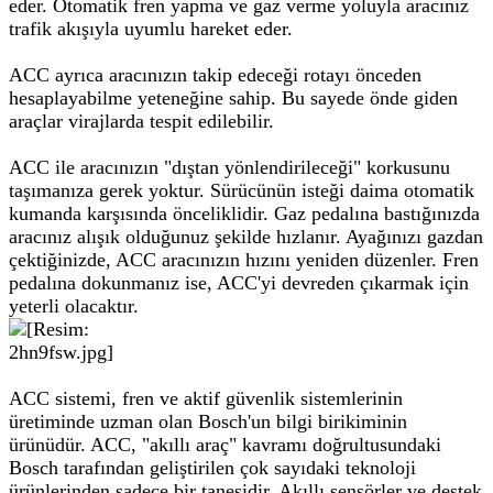
eder. Otomatik fren yapma ve gaz verme yoluyla aracınız
trafik akışıyla uyumlu hareket eder.
ACC ayrıca aracınızın takip edeceği rotayı önceden
hesaplayabilme yeteneğine sahip. Bu sayede önde giden
araçlar virajlarda tespit edilebilir.
ACC ile aracınızın "dıştan yönlendirileceği" korkusunu
taşımanıza gerek yoktur. Sürücünün isteği daima otomatik
kumanda karşısında önceliklidir. Gaz pedalına bastığınızda
aracınız alışık olduğunuz şekilde hızlanır. Ayağınızı gazdan
çektiğinizde, ACC aracınızın hızını yeniden düzenler. Fren
pedalına dokunmanız ise, ACC'yi devreden çıkarmak için
yeterli olacaktır.
ACC sistemi, fren ve aktif güvenlik sistemlerinin
üretiminde uzman olan Bosch'un bilgi birikiminin
ürünüdür. ACC, "akıllı araç" kavramı doğrultusundaki
Bosch tarafından geliştirilen çok sayıdaki teknoloji
ürünlerinden sadece bir tanesidir. Akıllı sensörler ve destek