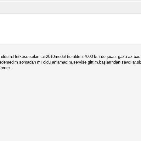
 oldum.Herkese selamlar.2010model fio aldım.7000 km de şuan. gaza az basıp b
k edemedim sonradan mı oldu anlamadım.servise gittim.başlarından savdılar.siz
yorum.