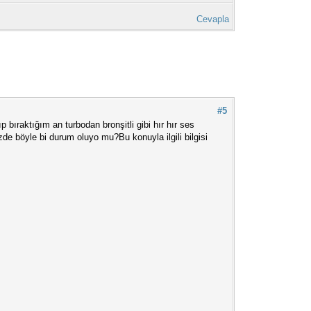
Cevapla
#5
ıraktığım an turbodan bronşitli gibi hır hır ses
de böyle bi durum oluyo mu?Bu konuyla ilgili bilgisi