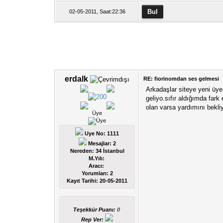
02-05-2011, Saat:22:36
erdalk
RE: fiorinomdan ses gelmesi
Arkadaşlar siteye yeni üye
geliyo.sıfır aldığımda far
olan varsa yardımını bekli
Üye
Uye No: 1111
Mesajlar: 2
Nereden: 34 İstanbul
M.Yılı:
Aracı:
Yorumları:
2
Kayıt Tarihi:
20-05-2011
Teşekkür Puanı:
0
Rep Ver: