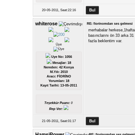
20-05-2011, Saat:22:16
whiterose
RE: fiorinomdan ses gelmesi
merhabalar herkese,1hafta
basınclarını ön 33 arka 31
fazla beklentim var.
Üye
Uye No: 1056
Mesajlar: 18
Nereden: 42 Konya
M.Yılı: 2010
Aracı: FİORİNO
Yorumları:
18
Kayıt Tarihi:
13-05-2011
Teşekkür Puanı:
0
Rep Ver:
21-05-2011, Saat:01:17
HamsiPower
RE: fiorinomdan ses gelmesi