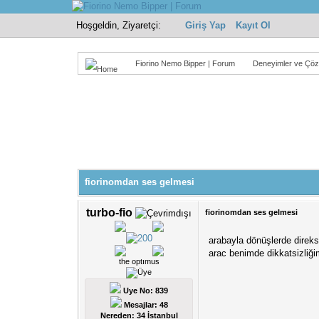
Hoşgeldin, Ziyaretçi:
Giriş Yap
Kayıt Ol
Fiorino Nemo Bipper | Forum
Deneyimler ve Çöz
Derecelendirme: 0/5 - 0 oy
1
2
3
4
5
fiorinomdan ses gelmesi
turbo-fio
fiorinomdan ses gelmesi
arabayla dönüşlerde direks
arac benimde dikkatsizliğ
the optımus
Uye No: 839
Mesajlar: 48
Nereden: 34 İstanbul