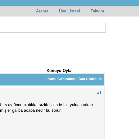
Arama
Üye Listesi
Takvim
Konuyu Oyla:
Konu Görünümü
|
Tam Görünüm
#1
- 5 ay önce bi dikkatsizlik halinde tali yoldan cıkan
mişler galiba acaba nedir bu sorun