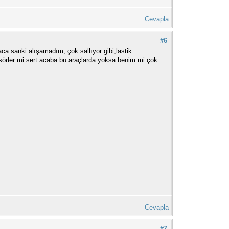
Cevapla
#6
a sanki alışamadım, çok sallıyor gibi,lastik
isörler mi sert acaba bu araçlarda yoksa benim mi çok
Cevapla
#7