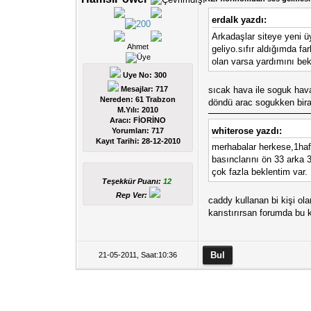
erdalk yazdı:
Arkadaşlar siteye yeni ü
Ahmet
geliyo.sıfır aldığımda f
olan varsa yardımını bek
Uye No: 300
sıcak hava ile soguk hava
Mesajlar: 717
Nereden: 61 Trabzon
döndü arac sogukken biraz
M.Yılı: 2010
Aracı: FİORİNO
whiterose yazdı:
Yorumları:
717
Kayıt Tarihi:
28-12-2010
merhabalar herkese,1haf
basınclarını ön 33 arka 
çok fazla beklentim var.
Teşekkür Puanı:
12
Rep Ver:
caddy kullanan bi kişi ola
karıstırırsan forumda bu 
21-05-2011, Saat:10:36