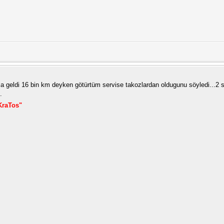
 geldi 16 bin km deyken götürtüm servise takozlardan oldugunu söyledi...2 sa
.
KraTos"