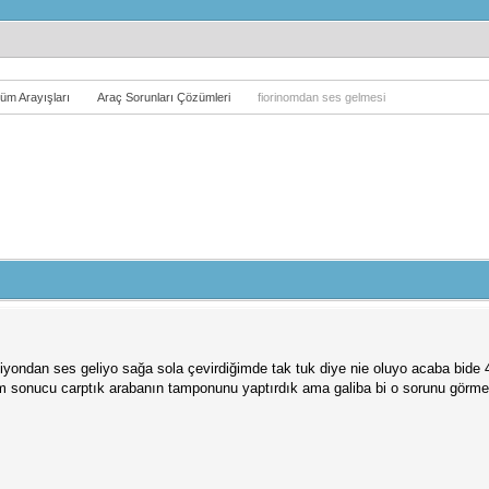
üm Arayışları
Araç Sorunları Çözümleri
fiorinomdan ses gelmesi
iyondan ses geliyo sağa sola çevirdiğimde tak tuk diye nie oluyo acaba bide 4 
im sonucu carptık arabanın tamponunu yaptırdık ama galiba bi o sorunu görme