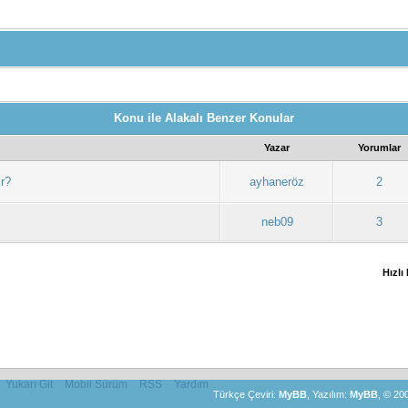
Konu ile Alakalı Benzer Konular
Yazar
Yorumlar
ir?
ayhaneröz
2
neb09
3
Hızlı
Yukarı Git
Mobil Sürüm
RSS
Yardım
Türkçe Çeviri:
MyBB
, Yazılım:
MyBB
, © 20