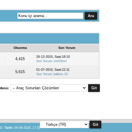
Okunma
Son Yorum
26-12-2015, Saat:18:10
4,415
Son Yorum
:
mrt03mrt
01-07-2015, Saat:22:11
5,615
Son Yorum
:
balkes-10
 Menü:
02-
Tarih:
06-08-2026, 17:29