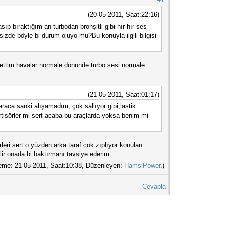
(20-05-2011, Saat:22:16)
 bıraktığım an turbodan bronşitli gibi hır hır ses
izde böyle bi durum oluyo mu?Bu konuyla ilgili bilgisi
k ettim havalar normale dönünde turbo sesi normale
(21-05-2011, Saat:01:17)
aca sanki alışamadım, çok sallıyor gibi,lastik
rtisörler mi sert acaba bu araçlarda yoksa benim mi
rleri sert o yüzden arka taraf cok zıplıyor konuları
ilir onada bi baktırmanı tavsiye ederim
eme: 21-05-2011, Saat:10:38, Düzenleyen:
HamsiPower
.)
Cevapla