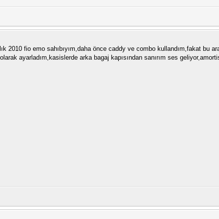
lık 2010 fio emo sahıbıyım,daha önce caddy ve combo kullandım,fakat bu arac
 olarak ayarladım,kasislerde arka bagaj kapısından sanırım ses geliyor,amort