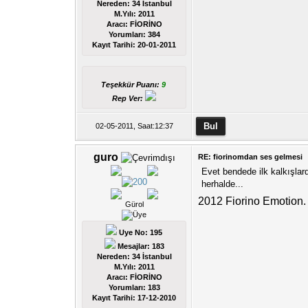
Nereden: 34 İstanbul
M.Yılı: 2011
Aracı: FİORİNO
Yorumları:
384
Kayıt Tarihi:
20-01-2011
Teşekkür Puanı:
9
Rep Ver:
02-05-2011, Saat:12:37
guro
RE: fiorinomdan ses gelmesi
Evet bendede ilk kalkışlar
herhalde...
2012 Fiorino Emotion.
Gürol
Uye No: 195
Mesajlar: 183
Nereden: 34 İstanbul
M.Yılı: 2011
Aracı: FİORİNO
Yorumları:
183
Kayıt Tarihi:
17-12-2010