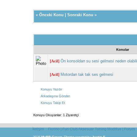
«
Önceki Konu
|
Sonraki Konu
»
Konular
[Acil]
Ön konsoldan su sesi gelmesi neden olabil
[Acil]
Motordan tak tak ses gelmesi
Konuyu Yazdır
Arkadaşına Gönder
Konuyu Takip Et
Konuyu Okuyanlar: 1 Ziyaretçi
İletişim
Fiorino | Fun Club Aksesuar Tuning Modifiye | Forum