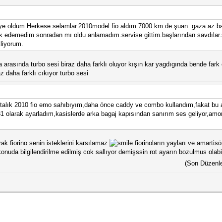
ye oldum.Herkese selamlar.2010model fio aldım.7000 km de şuan. gaza az basıp
ark edemedim sonradan mı oldu anlamadım.servise gittim.başlarından savdılar.s
liyorum.
 arasında turbo sesi biraz daha farklı oluyor kışın kar yagdıgında bende far
 daha farklı cıkıyor turbo sesi
talık 2010 fio emo sahıbıyım,daha önce caddy ve combo kullandım,fakat bu ar
31 olarak ayarladım,kasislerde arka bagaj kapısından sanırım ses geliyor,amo
rak fiorino senin isteklerini karsılamaz
fiorinoların yayları ve amartisö
konuda bilgilendirilme edilmiş cok sallıyor demişssin rot ayarın bozulmus olab
(Son Düzenl