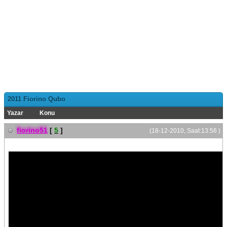
2011 Fiorino Qubo
Yazar
Konu
fiorino51
[
5
]
(18-12-2010, Saat:13:56 )