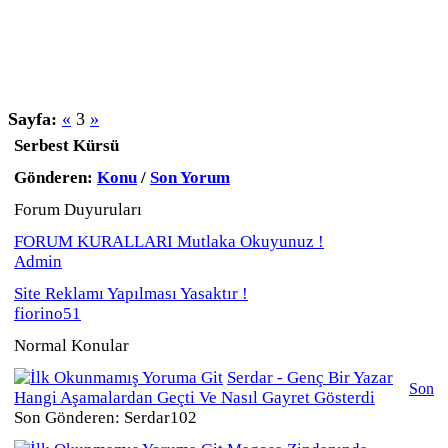
Sayfa:
«
3
»
Serbest Kürsü
Gönderen:
Konu
/
Son Yorum
Forum Duyuruları
FORUM KURALLARI Mutlaka Okuyunuz !
Admin
Site Reklamı Yapılması Yasaktır !
fiorino51
Normal Konular
Serdar - Genç Bir Yazar
Son
Hangi Aşamalardan Geçti Ve Nasıl Gayret Gösterdi
Son Gönderen: Serdar102