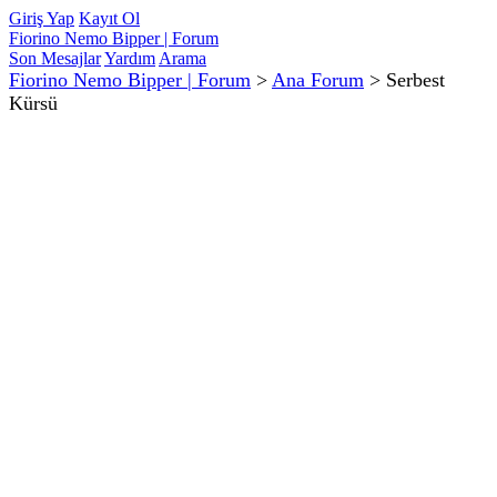
Giriş Yap
Kayıt Ol
Fiorino Nemo Bipper | Forum
Son Mesajlar
Yardım
Arama
Fiorino Nemo Bipper | Forum
>
Ana Forum
>
Serbest
Kürsü