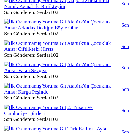
Magosa Zindanında
Son
Namık Kemal İle Birlikteyim
Son Gönderen: Serdar102
Atatürk'ün Çocukluk
Son
Anısı: Arkadaş Dediğin Böyle Olur
Son Gönderen: Serdar102
Atatürk'ün Çocukluk
Son
Anısı: Çiftlikteki Hırsız
Son Gönderen: Serdar102
Atatürk'ün Çocukluk
Son
Anısı: Vatan Sevgisi
Son Gönderen: Serdar102
Atatürk'ün Çocukluk
Son
Anısı: Karga Peşinde
Son Gönderen: Serdar102
23 Nisan Ve
Son
Cumhuriyet Şiirleri
Son Gönderen: Serdar102
Türk Kadını - Ayla
Son