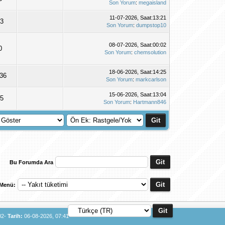
Son Yorum
:
megaisland
11-07-2026, Saat:13:21
13
Son Yorum
:
dumpstop10
08-07-2026, Saat:00:02
0
Son Yorum
:
chemsolution
18-06-2026, Saat:14:25
136
Son Yorum
:
markcarlson
15-06-2026, Saat:13:04
55
Son Yorum
:
Hartmann846
Bu Forumda Ara
 Menü:
02-
Tarih:
06-08-2026, 07:41