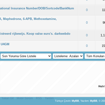
National Insurance Number/DOB/Sortcode/BankNum
: 0/5 - 0 oy
2
3
4
5
0
1
, Mephedrone, 6-APB, Methoxetamine,
: 0/5 - 0 oy
2
3
4
5
0
9
treerd rijbewijs. Koop valse euro's. darkwebdo
: 0/5 - 0 oy
2
3
4
5
0
1,
y U4GM
: 0/5 - 0 oy
2
3
4
5
0
1
Hızlı
Yukarı Git
Mobil Sürüm
RSS
Yardım
Türkçe Çeviri:
MyBB
, Yazılım:
MyBB
, © 20