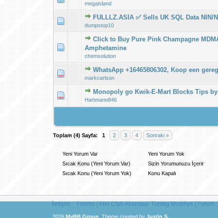
megaisland
FULLLZ.ASIA ✅ Sells UK SQL Data NIN/
Derecelendirme
1
dumpstop10
Click to Buy Pure Pink Champagne MDMA
Derecelendirme
1
Amphetamine
chemsolution
WhatsApp +16465806302, Koop een geregis
Derecelendirme
1
markcarlson
Monopoly go Kwik-E-Mart Blocks Tips b
Derecelendirme
1
Hartmann846
Toplam (4) Sayfa:
1
2
3
4
Sonraki »
Yeni Yorum Var
Yeni Yorum Yok
Sıcak Konu (Yeni Yorum Var)
Sizin Yorumunuzu İçerir
Sıcak Konu (Yeni Yorum Yok)
Konu Kapalı
İletişim
Fiorino | Fun Club Aksesuar Tuning Modifiye | Forum
2026
MyBB Group
.
Theme created by
Justin S.