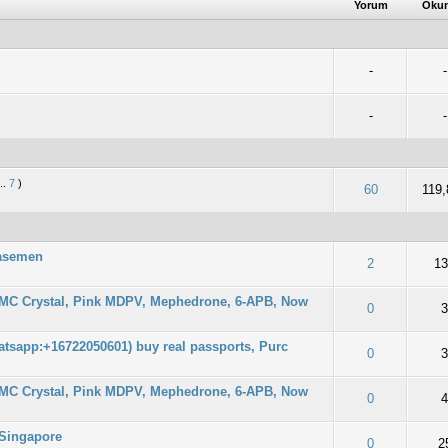
Yorum
Oku
-
-
-
-
...
7
)
: 0/5 - 0 oy
2
3
4
5
60
119
asemen
: 0/5 - 0 oy
2
3
4
5
2
1
MMC Crystal, Pink MDPV, Mephedrone, 6-APB, Now
: 0/5 - 0 oy
2
3
4
5
0
atsapp:+16722050601) buy real passports, Purc
: 0/5 - 0 oy
2
3
4
5
0
MMC Crystal, Pink MDPV, Mephedrone, 6-APB, Now
: 0/5 - 0 oy
2
3
4
5
0
 Singapore
: 0/5 - 0 oy
2
3
4
5
0
2