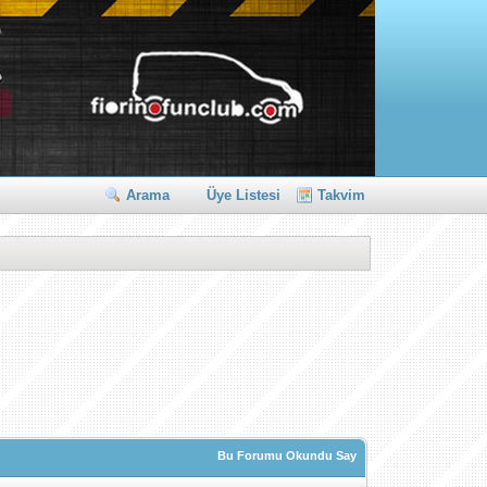
Arama
Üye Listesi
Takvim
Bu Forumu Okundu Say