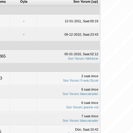
nma
Oyla
Son Yorum
[
up
]
-
12-01-2011, Saat:00:19
-
09-12-2010, Saat:23:43
05-01-2016, Saat:02:12
,865
Son Yorum
:
Nikkfurie
2 saat önce
33
Son Yorum
:
FrankJScott
6 saat önce
3
Son Yorum
:
blancatrader
6 saat önce
3
Son Yorum
:
jeanne vol
7 saat önce
4
Son Yorum
:
blancatrader
Dün
, Saat:10:42
5