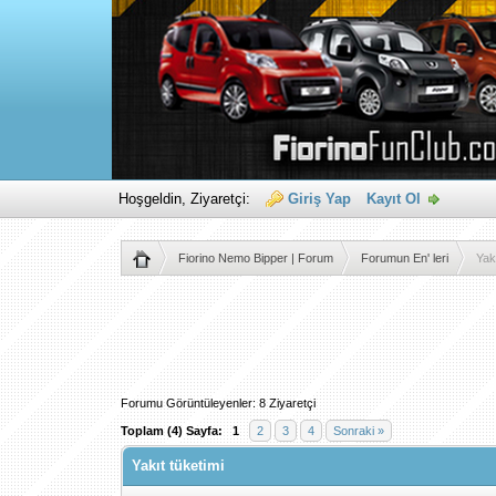
Hoşgeldin, Ziyaretçi:
Giriş Yap
Kayıt Ol
Fiorino Nemo Bipper | Forum
Forumun En' leri
Yak
Forumu Görüntüleyenler: 8 Ziyaretçi
Toplam (4) Sayfa:
1
2
3
4
Sonraki »
Yakıt tüketimi