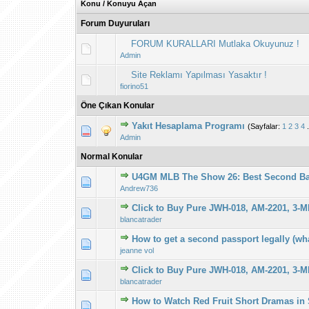
Konu
/
Konuyu Açan
Forum Duyuruları
FORUM KURALLARI Mutlaka Okuyunuz !
Admin
Site Reklamı Yapılması Yasaktır !
fiorino51
Öne Çıkan Konular
Yakıt Hesaplama Programı
(Sayfalar:
1
2
3
4
Derecelendirme
1
Admin
Normal Konular
U4GM MLB The Show 26: Best Second B
Derecelendirme
1
Andrew736
Click to Buy Pure JWH-018, AM-2201, 3-
Derecelendirme
1
blancatrader
How to get a second passport legally (wh
Derecelendirme
1
jeanne vol
Click to Buy Pure JWH-018, AM-2201, 3-
Derecelendirme
1
blancatrader
How to Watch Red Fruit Short Dramas in
Derecelendirme
1