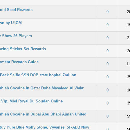
Gold Seed Rewards
: 0/5 - 0 oy
2
3
4
5
0
2
own by U4GM
: 0/5 - 0 oy
2
3
4
5
0
1
 Show 26 Players
: 0/5 - 0 oy
2
3
4
5
0
2
cing Sticker Set Rewards
: 0/5 - 0 oy
2
3
4
5
0
2
ament Rewards Guide
: 0/5 - 0 oy
2
3
4
5
0
1
Back Selfie SSN DOB state hopital 7milion
: 0/5 - 0 oy
2
3
4
5
0
3
hish Cocaine in Qatar Doha Masaieed Al Wakr
: 0/5 - 0 oy
2
3
4
5
0
1
 Vip, Miel Royal Du Soudan Online
: 0/5 - 0 oy
2
3
4
5
0
3
shish Cocaine in Dubai Abu Dhabi Ajman United
: 0/5 - 0 oy
2
3
4
5
0
5
 Buy Pure Blue Molly Stone, Vyvanse, 5F-ADB Now
: 0/5 - 0 oy
2
3
4
5
0
5