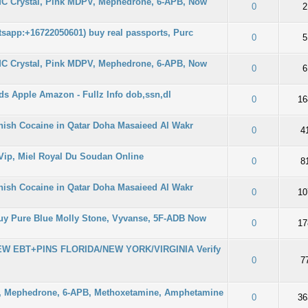
MC Crystal, Pink MDPV, Mephedrone, 6-APB, Now
 0/5 - 0 oy
2
3
4
5
0
2
tsapp:+16722050601) buy real passports, Purc
 0/5 - 0 oy
2
3
4
5
0
5
MC Crystal, Pink MDPV, Mephedrone, 6-APB, Now
 0/5 - 0 oy
2
3
4
5
0
6
rds Apple Amazon - Fullz Info dob,ssn,dl
 0/5 - 0 oy
2
3
4
5
0
16
ish Cocaine in Qatar Doha Masaieed Al Wakr
 0/5 - 0 oy
2
3
4
5
0
4
Vip, Miel Royal Du Soudan Online
 0/5 - 0 oy
2
3
4
5
0
8
ish Cocaine in Qatar Doha Masaieed Al Wakr
 0/5 - 0 oy
2
3
4
5
0
10
Buy Pure Blue Molly Stone, Vyvanse, 5F-ADB Now
 0/5 - 0 oy
2
3
4
5
0
17
 NEW EBT+PINS FLORIDA/NEW YORK/VIRGINIA Verify
 0/5 - 0 oy
2
3
4
5
0
7
, Mephedrone, 6-APB, Methoxetamine, Amphetamine
 0/5 - 0 oy
2
3
4
5
0
36