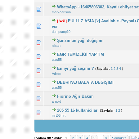
WhatsApp +16465806302, Kayıtlı ehliyet sat
Derecelendirme:
1
markcarlson
[Acil]
FULLLZ.ASIA [x] Available+Paypal+
Derecelendirme:
1
ver
dumpstop10
Şanzıman yağı değişimi
Derecelendirme:
1
nilsan
EGR TEMİZLİĞİ YAPTIM
Derecelendirme:
1
ulas55
En iyi yağ seçimi ?
(Sayfalar:
1
2
3
4
)
Derecelendirme:
1
Admin
DEBRİYAJ BALATA DEĞİŞİMİ
Derecelendirme:
1
ulas55
Fiorino Ağır Bakım
Derecelendirme:
1
arnold
205 55 16 kullanicilari
(Sayfalar:
1
2
)
Derecelendirme:
1
mrt03mrt
Toplam (8) Sayfa:
1
2
3
4
5
…
8
Sonraki »