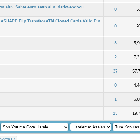
ın alın. Sahte euro satın alın. darkwebdocu
 0/5 - 0 oy
2
3
4
5
0
5
CASHAPP Flip Transfer+ATM Cloned Cards Vaild Pin
 0/5 - 0 oy
2
3
4
5
0
9
 0/5 - 0 oy
2
3
4
5
3
5,9
 0/5 - 0 oy
2
3
4
5
2
7,3
 0/5 - 0 oy
2
3
4
5
37
57,
 0/5 - 0 oy
2
3
4
5
0
4,4
 0/5 - 0 oy
2
3
4
5
1
6,0
 0/5 - 0 oy
2
3
4
5
13
19,