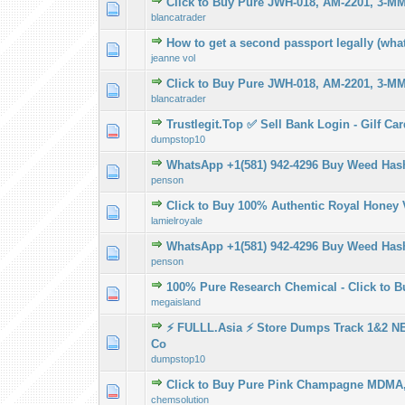
Click to Buy Pure JWH-018, AM-2201, 3-M
Derecelendirme:
1
blancatrader
How to get a second passport legally (wha
Derecelendirme:
1
jeanne vol
Click to Buy Pure JWH-018, AM-2201, 3-M
Derecelendirme:
1
blancatrader
Trustlegit.Top ✅ Sell Bank Login - Gilf Ca
Derecelendirme:
1
dumpstop10
WhatsApp +1(581) 942-4296 Buy Weed Hash
Derecelendirme:
1
penson
Click to Buy 100% Authentic Royal Honey 
Derecelendirme:
1
lamielroyale
WhatsApp +1(581) 942-4296 Buy Weed Hash
Derecelendirme:
1
penson
100% Pure Research Chemical - Click to 
Derecelendirme:
1
megaisland
⚡ FULLL.Asia ⚡ Store Dumps Track 1&2
Derecelendirme:
1
Co
dumpstop10
Click to Buy Pure Pink Champagne MDMA
Derecelendirme:
1
chemsolution