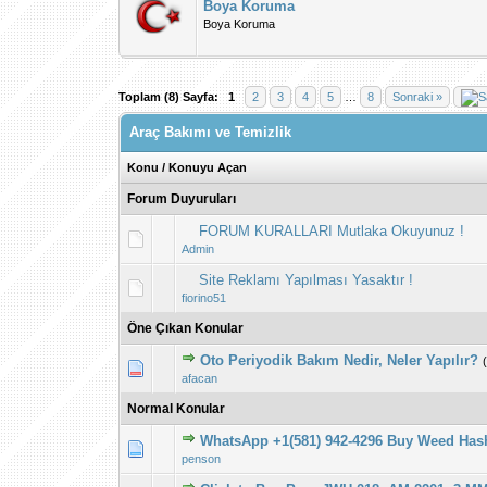
Boya Koruma
Boya Koruma
Toplam (8) Sayfa:
1
2
3
4
5
…
8
Sonraki »
Araç Bakımı ve Temizlik
Konu
/
Konuyu Açan
Forum Duyuruları
FORUM KURALLARI Mutlaka Okuyunuz !
Admin
Site Reklamı Yapılması Yasaktır !
fiorino51
Öne Çıkan Konular
Oto Periyodik Bakım Nedir, Neler Yapılır?
Derecelendirme:
1
afacan
Normal Konular
WhatsApp +1(581) 942-4296 Buy Weed Has
Derecelendirme:
1
penson