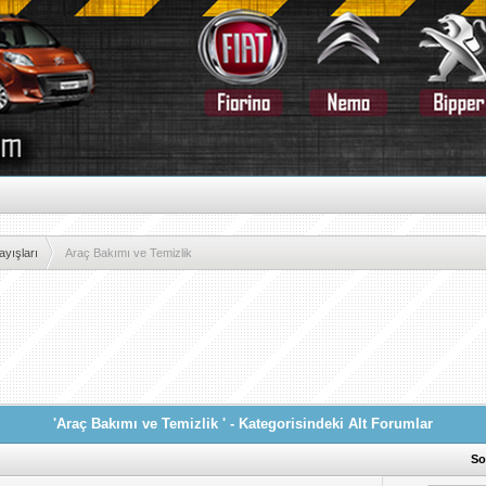
yışları
Araç Bakımı ve Temizlik
'Araç Bakımı ve Temizlik ' - Kategorisindeki Alt Forumlar
So