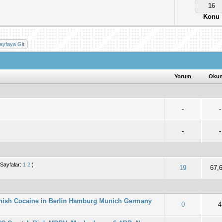
16
Konu
Yorum
Oku
-
-
-
-
(Sayfalar:
1
2
)
 0/5 - 0 oy
2
3
4
5
19
67,
hish Cocaine in Berlin Hamburg Munich Germany
 0/5 - 0 oy
2
3
4
5
0
4