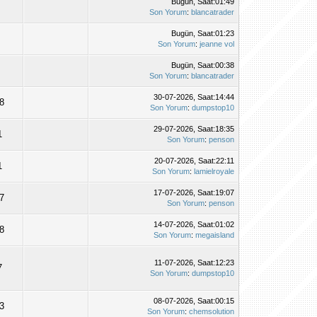
Bugün
, Saat:01:49
Son Yorum
:
blancatrader
Bugün
, Saat:01:23
Son Yorum
:
jeanne vol
Bugün
, Saat:00:38
Son Yorum
:
blancatrader
30-07-2026, Saat:14:44
8
Son Yorum
:
dumpstop10
29-07-2026, Saat:18:35
1
Son Yorum
:
penson
20-07-2026, Saat:22:11
1
Son Yorum
:
lamielroyale
17-07-2026, Saat:19:07
7
Son Yorum
:
penson
14-07-2026, Saat:01:02
8
Son Yorum
:
megaisland
11-07-2026, Saat:12:23
7
Son Yorum
:
dumpstop10
08-07-2026, Saat:00:15
3
Son Yorum
:
chemsolution