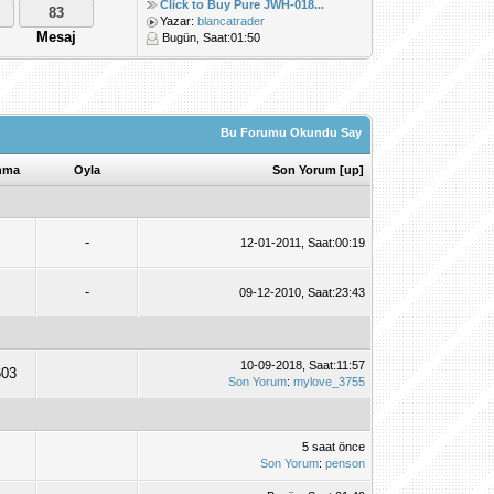
Click to Buy Pure JWH-018...
83
Yazar:
blancatrader
Mesaj
Bugün
, Saat:01:50
Bu Forumu Okundu Say
nma
Oyla
Son Yorum
[
up
]
-
12-01-2011, Saat:00:19
-
09-12-2010, Saat:23:43
10-09-2018, Saat:11:57
603
Son Yorum
:
mylove_3755
5 saat önce
Son Yorum
:
penson