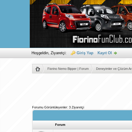
Hoşgeldin, Ziyaretçi:
Giriş Yap
Kayıt Ol
Fiorino Nemo Bipper | Forum
Deneyimler ve Çözüm Ara
Forumu Görüntüleyenler: 3 Ziyaretçi
Forum