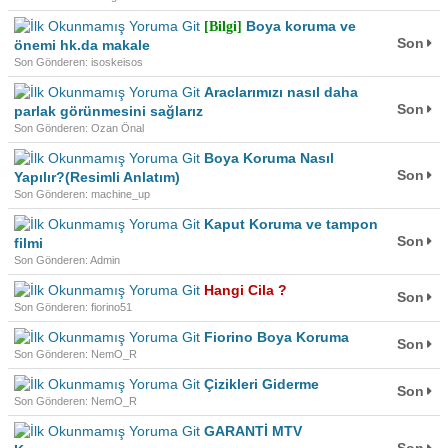
Boya koruma ve
[Bilgi]
Son
önemi hk.da makale
Son Gönderen: isoskeisos
Araclarımızı nasıl daha
Son
parlak görünmesini sağlarız
Son Gönderen: Ozan Önal
Boya Koruma Nasıl
Son
Yapılır?(Resimli Anlatım)
Son Gönderen: machine_up
Kaput Koruma ve tampon
Son
filmi
Son Gönderen: Admin
Hangi Cila ?
Son
Son Gönderen: fiorino51
Fiorino Boya Koruma
Son
Son Gönderen: NemO_R
Çizikleri Giderme
Son
Son Gönderen: NemO_R
GARANTİ MTV