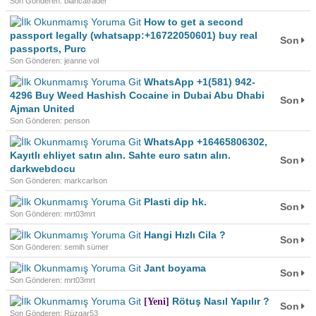
Son Gönderen: blancatrader
How to get a second
passport legally (whatsapp:+16722050601) buy real
Son
passports, Purc
Son Gönderen: jeanne vol
WhatsApp +1(581) 942-
4296 Buy Weed Hashish Cocaine in Dubai Abu Dhabi
Son
Ajman United
Son Gönderen: penson
WhatsApp +16465806302,
Kayıtlı ehliyet satın alın. Sahte euro satın alın.
Son
darkwebdocu
Son Gönderen: markcarlson
Plasti dip hk.
Son
Son Gönderen: mrt03mrt
Hangi Hızlı Cila ?
Son
Son Gönderen: semih sümer
Jant boyama
Son
Son Gönderen: mrt03mrt
Rötuş Nasıl Yapılır ?
[Yeni]
Son
Son Gönderen: Rüzgar53