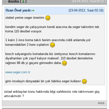
ikusku
[
1
]
(24-04-2012, Saat:00:22 )
Ozan Önal yazdı:
(23-04-2012, Saat:02:16)
stebel yerine seger öneririm
kendim seger de çalışıyorum kendi aracıma da seger taktırdım tek
korna 110 desibel vuruyor.
1 kalın 1 ince korna takılı benim aracımda ciddi anlamda yol
kenarındakileri 2 kere zıplattım
bosch salyangozlu kornalarıda biz üretiyoruz bosch kornalarının
diyaframları çok zayıf kalıyor malesef. 110 desibel demelerine
rağmen 98 db yi geçeni görmedim daha
www.seger.com.tr
girin inceleyin dünyadaki bir çok fabrika seger kullanır
üstad anklaşılan konu hakkında bilgi sahibisiniz role taktırırsam güç
artıcakmıdır ?
Alıntı