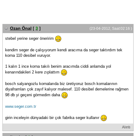
Ozan Önal
[
3
]
(23-04-2012, Saat:02:16 )
stebel yerine seger öneririm
kendim seger de çalışıyorum kendi aracıma da seger taktırdım tek
korna 110 desibel vuruyor.
1 kalın 1 ince korna takılı benim aracımda ciddi anlamda yol
kenarındakileri 2 kere zıplattım
bosch salyangozlu kornalarıda biz üretiyoruz bosch kornalarının
diyaframları çok zayıf kalıyor malesef. 110 desibel demelerine rağmen
98 db yi geçeni görmedim daha
www.seger.com.tr
girin inceleyin dünyadaki bir çok fabrika seger kullanır
Alıntı