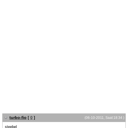
turbo-fio
[
0
]
(06-10-2011, Saat:18:34 )
steebel