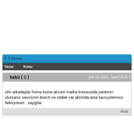
F 1 korna
Yazar
Konu
bekir
[
0
]
(06-10-2011, Saat:18:31 )
slm arkadaşlar fıoma korna alıcam marka konusunda yardımcı
olursanız sevınırım bosch ve stebel var aklımda ama tavsıyelerınızı
beklıyorum ..saygılar
Alıntı