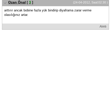
Ozan Önal
[
3
]
(24-04-2012, Saat:02:30 )
arttırır ancak bobine fazla yük bindirip diyaframa zarar verme
olasılığınız artar.
Alıntı