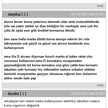
Alıntı
maydoz
[
5
]
(06-10-2011, Saat:19:39 )
bence ferrari korna yeterince demode oldu artık motosikletlerde
bile var.zaten stobel iyi diye bildiğim bir markaydı ama çok fos
çıktı.iki ayda sesi gitti bisiklet kornasına döndü
ben sana hella marka düdüt korna tavsiye ederim bir role
takviyesiyle çok güçlü ve güzel ses alırsın kendimde onu
kullanıyorum
ama illa f1 alıcam diyorsan bosch marka al kafan rahat olur
sorunsuz kullanırsın.ama f1 kornaların muayeneden
geçmediğinide bil korna tesisatını ona göre çektir.ben kornamı
takarken eski kornamı hiç sökmedim sadece soketini söktüm
benimki muayeneden geçiyor olmasına rağmen ben önlemimi
aldım sende öyle yap
Alıntı
ikusku
[
1
]
(22-04-2012, Saat:23:58 )
arkadaşlar ben stebel marka kullanıyorum elektrikçi takarken sadece
korna sigortsını değiştirdi